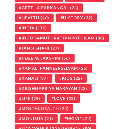
GEETHA PAKKANGAL
(24)
HEALTH
(40)
HISTORY
(32)
INDIA
(110)
INDU SAMUTHRATHIN NITHILAM
(38)
JANSI SHAHI
(27)
J DEEPA LAKSHMI
(56)
KAMALI PANNEERSELVAM
(25)
KANALI
(87)
KIDS
(22)
KRISHNAPRIYA NARAYAN
(22)
LIFE
(24)
LOVE
(28)
MENTAL HEALTH
(24)
MONISHA
(21)
MOVIE
(24)
NARAYANI SUBRAMANIYAN
(50)