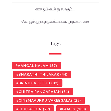
காதலும் கடந்து போகும்…
கொழும்பு துறைமுகக் கடலக நூதனசாலை
Tags
AANGAL NALAM
(57)
BHARATHI THILAKAR
(44)
BRINDHA SETHU
(32)
CHITRA RANGARAJAN
(31)
CINEMAVUKKU VAREEGALA?
(25)
EDUCATION
(29)
FAMILY
(138)