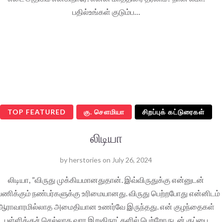
பதில்உங்கள் குடும்ப…
TOP FEATURED
கு. செளமியா
சிறப்புக் கட்டுரைகள்
லிடியா
by
herstories
on
July 26, 2024
லிடியா, ”விருது முக்கியமானதுதான். இவ்விருதுக்கு என்னுடன்
ணிக்கும் நண்பர்களுக்கு உரிமையானது. விருது பெற்றபோது என்னிடம்
ஆராவாரமில்லாத அமைதியான உணர்வே இருந்தது. என் குழந்தைகள்
பள்ளிக்குச் செல்லாத வார இறுதிநாட்களில் பெற்றோருடன் குப்பை