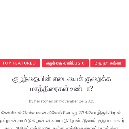
TOP FEATURED
குழந்தை வளர்ப்பு 2.0
மரு. நா. கங்கா
குழந்தையின் எடையைக் குறைக்க
மாத்திரைகள் உண்டா?
by
herstories
on
November 24, 2025
கேள்விஎன் செல்ல மகன் தினேஷ் 8 வயது, 33 கிலோ இருக்கிறான்.
நன்றாகச் சாப்பிடுகிறான். விளையாடுகிறான். ஆனால், குடும்ப டாக்டர்
எடை அதிகம் என்கிறாரே! என்ன மாத்திரை தரலாம்? நான் லீமா.