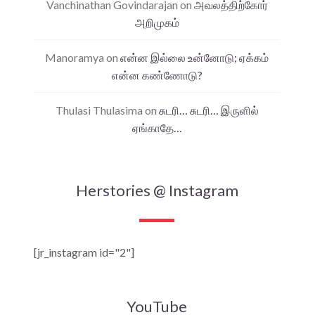
Vanchinathan Govindarajan
on
அவலத்திற்கோர்
அறிமுகம்
Manoramya
on
என்ன இல்லை உன்னோடு; ஏக்கம்
என்ன கண்ணோடு?
Thulasi Thulasima
on
சுடரி… சுடரி… இருளில்
ஏங்காதே…
Herstories @ Instagram
[jr_instagram id="2"]
YouTube