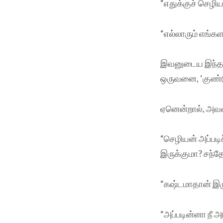
“எதுக்குச் செழி
“எல்லாரும் எங்கள 
இவனுடைய இந்தப் 
ஒருவனை, ‘குண்டு
ஏனென்றால், அவன
“செழியன் அப்படி
இருக்குமா? சந்
“கஷ்டமாதான் இரு
“அப்படின்னா நீ அ