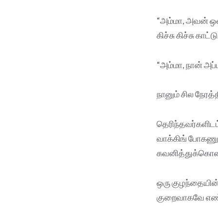
“அம்மா, அவன் ஒ
கிச்சு கிச்சு காட
“அம்மா, நான் அப்
நானும் சில நேரத்
தெரிந்தவர்களிடம
வாக்கிங் போகணும
கவனித்துக்கொண்
ஒரு குழந்தையின் 
குறைவாகவே எண்