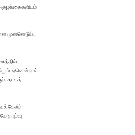
 குழந்தைகளிடம்
்கான முன்னெடுப்பு
ணத்தில்
்றும். ஏனென்றால்
ுப்பதாகத்
வக் கேலி)
ேயே தாழ்வு