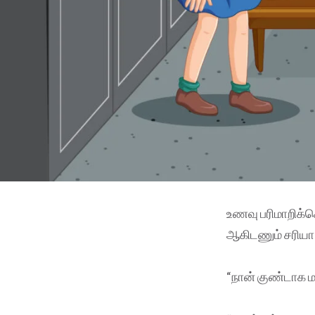
உணவு பரிமாறிக்கொ
ஆகிடணும் சரியா?
“நான் குண்டாக ம