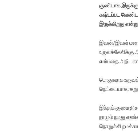
குண்டாக இருக்கும
கஷ்டப்பட வேண்டா
இருக்கிறது என்ற
இவன்/இவள் மனதி
உருவக்கேலிக்கு 
என்பதை அறியலாம
பொதுவாக உருவக்
நெட்டையாக, கறுப
இந்தக் குணாதிச
நாமும் நமது எண
நொறுக்கி நமக்கா