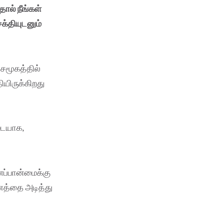
ால் நீங்கள்
க்தியுடனும்
சமூகத்தில்
யிருக்கிறது
டையாக,
னப்பான்மைக்கு
ணத்தை அடித்து