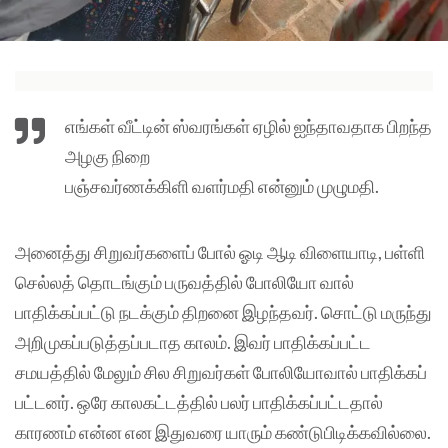
எங்கள் வீட்டின் ஸ்வரங்கள் ஏழில் ஐந்தாவதாக பிறந்த
அழகு நிறை
பஞ்சவர்ணக்கிளி வளர்மதி என்னும் முழுமதி.
அனைத்து சிறுவர்களைப் போல் ஓடி ஆடி விளையாடி, பள்ளி
செல்லத் தொடங்கும் பருவத்தில் போலியோ வால்
பாதிக்கப்பட்டு நடக்கும் திறனை இழந்தவர். சொட்டு மருந்து
அறிமுகப்படுத்தப்படாத காலம். இவர் பாதிக்கப்பட்ட
சமயத்தில் மேலும் சில சிறுவர்கள் போலியோவால் பாதிக்கப்
பட்டனர். ஒரே காலகட்டத்தில் பலர் பாதிக்கப்பட்டதால்
காரணம் என்ன என இதுவரை யாரும் கண்டுபிடிக்கவில்லை.