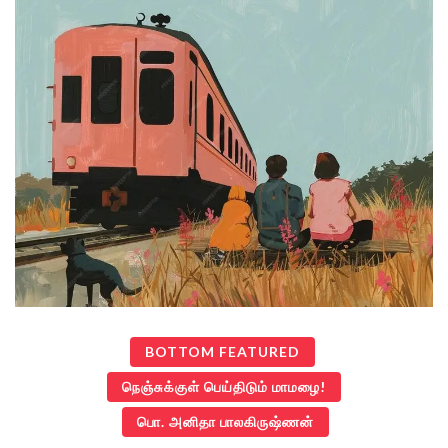
BOTTOM FEATURED
நெஞ்சுக்குள் பெய்திடும் மாமழை!
பொ. அனிதா பாலகிருஷ்ணன்