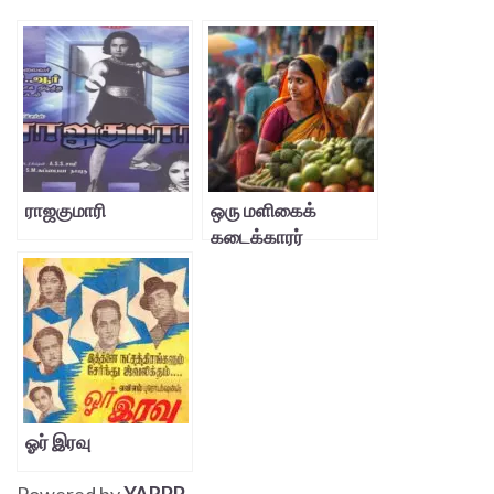
ராஜகுமாரி
ஒரு மளிகைக்
கடைக்காரர்
மனைவியின்
சா(சோ)தனைகள்
ஓர் இரவு