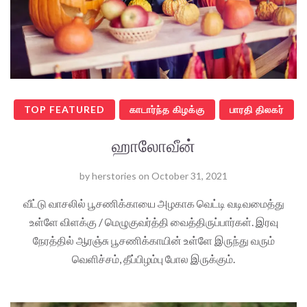
TOP FEATURED
காடார்ந்த கிழக்கு
பாரதி திலகர்
ஹாலோவீன்
by
herstories
on
October 31, 2021
வீட்டு வாசலில் பூசணிக்காயை அழகாக வெட்டி வடிவமைத்து
உள்ளே விளக்கு / மெழுகுவர்த்தி வைத்திருப்பார்கள். இரவு
நேரத்தில் ஆரஞ்சு பூசணிக்காயின் உள்ளே இருந்து வரும்
வெளிச்சம், தீப்பிழம்பு போல இருக்கும்.