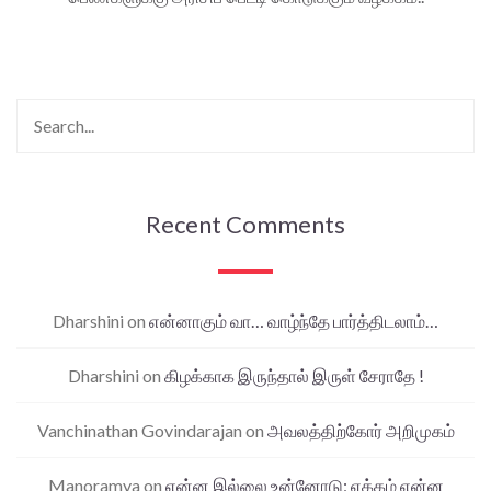
Recent Comments
Dharshini
on
என்னாகும் வா… வாழ்ந்தே பார்த்திடலாம்…
Dharshini
on
கிழக்காக இருந்தால் இருள் சேராதே !
Vanchinathan Govindarajan
on
அவலத்திற்கோர் அறிமுகம்
Manoramya
on
என்ன இல்லை உன்னோடு; ஏக்கம் என்ன