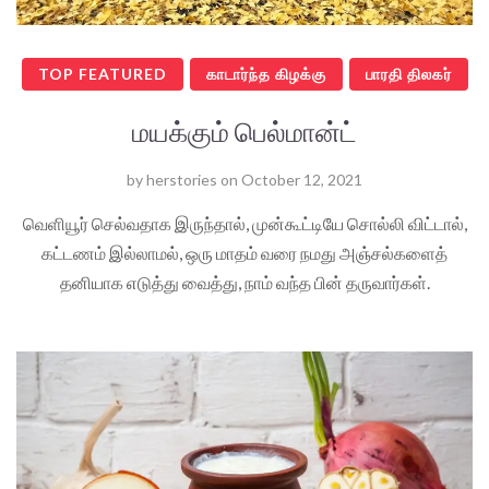
TOP FEATURED
காடார்ந்த கிழக்கு
பாரதி திலகர்
மயக்கும் பெல்மான்ட்
by
herstories
on
October 12, 2021
வெளியூர் செல்வதாக இருந்தால், முன்கூட்டியே சொல்லி விட்டால்,
கட்டணம் இல்லாமல், ஒரு மாதம் வரை நமது அஞ்சல்களைத்
தனியாக எடுத்து வைத்து, நாம் வந்த பின் தருவார்கள்.