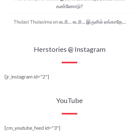
கண்ணோடு?
Thulasi Thulasima
on
சுடரி… சுடரி… இருளில் ஏங்காதே…
Herstories @ Instagram
[jr_instagram id="2"]
YouTube
[cm_youtube_feed id="3"]