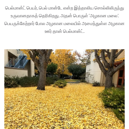
பெல்மான்ட் பெயர், பெல் மான்டே என்ற இத்தாலிய சொல்லிலிருந்து
உருவானதாகத் தெரிகிறது. அதன் பொருள் ‘அழகான மலை’.
பெயருக்கேற்றார் போல அழகான மலையில் அமைந்துள்ள அழகான
ஊர் தான் பெல்மான்ட்.