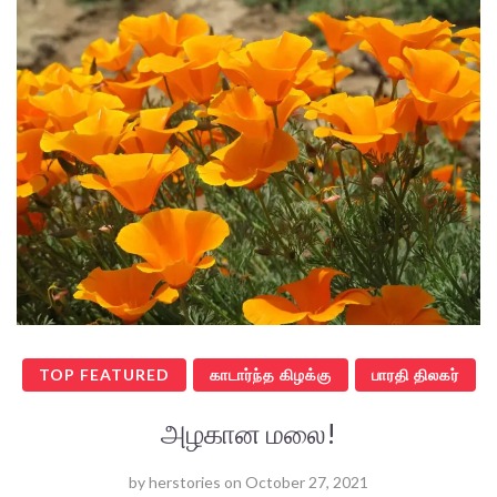
TOP FEATURED
காடார்ந்த கிழக்கு
பாரதி திலகர்
அழகான மலை!
by
herstories
on
October 27, 2021