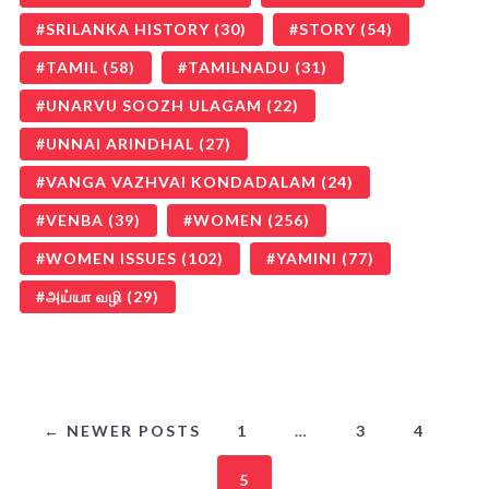
SRILANKA HISTORY
(30)
STORY
(54)
TAMIL
(58)
TAMILNADU
(31)
UNARVU SOOZH ULAGAM
(22)
UNNAI ARINDHAL
(27)
VANGA VAZHVAI KONDADALAM
(24)
VENBA
(39)
WOMEN
(256)
WOMEN ISSUES
(102)
YAMINI
(77)
அய்யா வழி
(29)
← NEWER POSTS
1
…
3
4
5