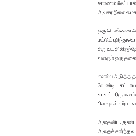
காரணம் கேட்டால
அவசர நிலைமைகளி
ஒரு பெண்ணை அவள்
மட்டும் புரிந்த
சிறுவயதிலிருந்த
வளரும் ஒரு தலை
எனவே அடுத்த தல
வேண்டிய கட்டாயத்
காதல், திருமணம் 
பிளவுகள் ஏற்பட வா
அதைவிட, குண்டாக
அதைச் சார்ந்த வண