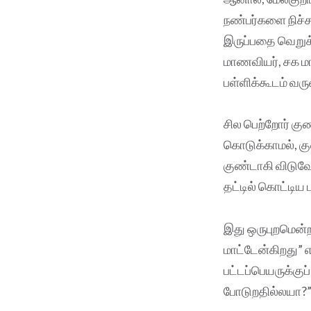
நண்பர்களை நிச்ச
இருப்பதை வெறுக்
மாணவியர், சக ம
பள்ளிக்கூடம் வர
சில பெற்றோர் க
கொடுக்காமல், கு
குண்டாகி விடுவோ
தட்டில் கொட்டிய
இது ஒருபுறமென்ற
மாட்டேன்கிறது” எ
பட்டப்பெயருக்கு
போடுறதில்லயா?” 