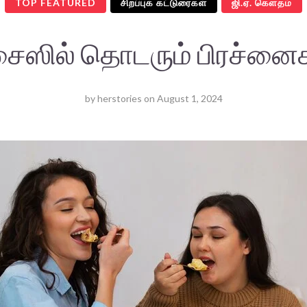
TOP FEATURED
சிறப்புக் கட்டுரைகள்
ஜி.ஏ. கௌதம்
ைஸில் தொடரும் பிரச்னைக
by
herstories
on
August 1, 2024