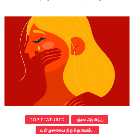
TOP FEATURED
பத்மா அர்விந்த்
வன்முறையை நிறுத்துவோம்...