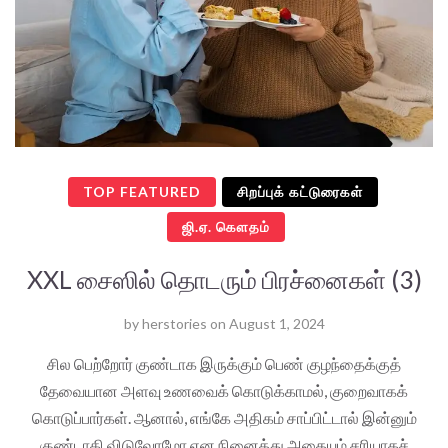
TOP FEATURED
சிறப்புக் கட்டுரைகள்
ஜி.ஏ. கௌதம்
XXL சைஸில் தொடரும் பிரச்னைகள் (3)
by
herstories
on
August 1, 2024
சில பெற்றோர் குண்டாக இருக்கும் பெண் குழந்தைக்குத்
தேவையான அளவு உணவைக் கொடுக்காமல், குறைவாகக்
கொடுப்பார்கள். ஆனால், எங்கே அதிகம் சாப்பிட்டால் இன்னும்
குண்டாகி விடுவோமோ என நினைத்து அதையும் சரியாகச்