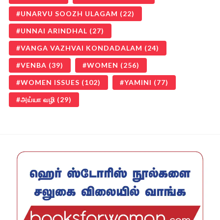
UNARVU SOOZH ULAGAM
(22)
UNNAI ARINDHAL
(27)
VANGA VAZHVAI KONDADALAM
(24)
VENBA
(39)
WOMEN
(256)
WOMEN ISSUES
(102)
YAMINI
(77)
அய்யா வழி
(29)