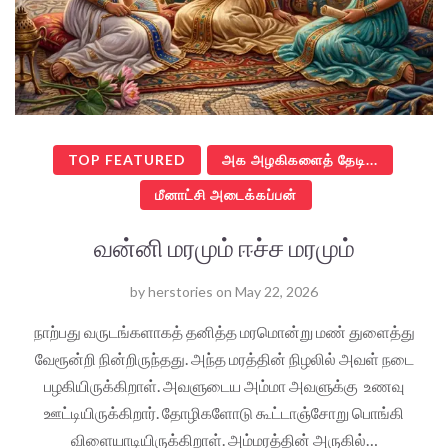
TOP FEATURED
அக அழகிகளைத் தேடி...
மீனாட்சி அடைக்கப்பன்
வன்னி மரமும் ஈச்ச மரமும்
by
herstories
on
May 22, 2026
நாற்பது வருடங்களாகத் தனித்த மரமொன்று மண் துளைத்து
வேரூன்றி நின்றிருந்தது. அந்த மரத்தின் நிழலில் அவள் நடை
பழகியிருக்கிறாள். அவளுடைய அம்மா அவளுக்கு உணவு
ஊட்டியிருக்கிறார். தோழிகளோடு கூட்டாஞ்சோறு பொங்கி
விளையாடியிருக்கிறாள். அம்மரத்தின் அருகில்…