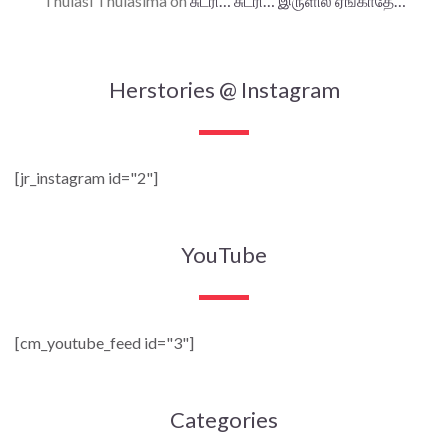
Thulasi Thulasima
on
சுடரி… சுடரி… இருளில் ஏங்காதே…
Herstories @ Instagram
[jr_instagram id="2"]
YouTube
[cm_youtube_feed id="3"]
Categories