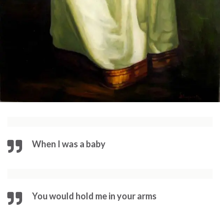
When I was a baby
You would hold me in your arms