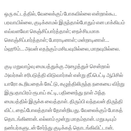
ஒரு கட்டத்தில், வேலைக்குப் போகவில்லை என்றால்கூட
பரவாயில்லை, குடிக்காமல் இருந்தால்போதும் என பாக்கியம்
எவ்வளவோ கெஞ்சிப்பார்த்தாள்; நைச்சியமாக
கொஞ்சிப்பார்த்தாள்; போராடினாள்; மன்றாடினாள்…
ம்ஹூம்… அவன் எதற்கும் மசியவுமில்லை, மாறவுமில்லை.
குடி மறுவாழ்வு மையத்துக்கு அழைத்துச் சென்றால்
அவர்கள் சரிபடுத்தி விடுவார்கள் என்று தீப்பெட்டி ஆபிசில்
யாரோ கூறியதைக் கேட்டு, கழுத்திலிருந்த நகையை விற்று
இருபதாயிரம் ரூபாய் கட்டி, பதினைந்து நாள் அந்த
மையத்தில் இருக்க வைத்தாள். திரும்பி வந்தவன் திருந்தி
விட்டதைப்போலத்தான் தோன்றியது. வேலைக்கும் போகத்
தொடங்கினான். எல்லாம் மூன்று மாதம்தான். மறுபடியும்
நண்பர்களுடன் சேர்ந்து குடிக்கத் தொடங்கிவிட்டான்.