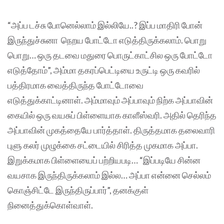
“அப்ப டச்சு போனெல்லாம் இல்லியே..? இப்ப மாதிரி போன்
இருந்துச்சுனா நெறய போட்டோ எடுத்திருக்கலாம். பொறு
பொறு… ஒரு தடவை மதுரை பொருட்காட்சில ஒரு போட்டோ
எடுத்தோம்”, அம்மா தகரப்பெட்டியை உருட்டி ஒரு கவரில்
பத்திரமாக வைத்திருந்த போட்டோவை
எடுத்துக்காட்டினாள். அம்மாவும் அப்பாவும் நிற்க அப்பாவின்
கையில் ஒரு வயசுப் பிள்ளையாக காளீஸ்வரி. அதில் தெரிந்த
அப்பாவின் முகத்தையே பார்த்தாள். திருத்தமாக தலைவாரி
புளு கலர் முழுக்கை சட்டையில் சிரித்த முகமாக அப்பா.
இறுக்கமாக பிள்ளையைப் பற்றியபடி… “இப்படியே சின்ன
வயசாக இருந்திருக்கலாம் இல்ல… அப்பா என்னை செல்லம்
கொஞ்சிட்டே இருந்திருப்பார்”, தனக்குள்
நினைத்துக்கொள்வாள்.