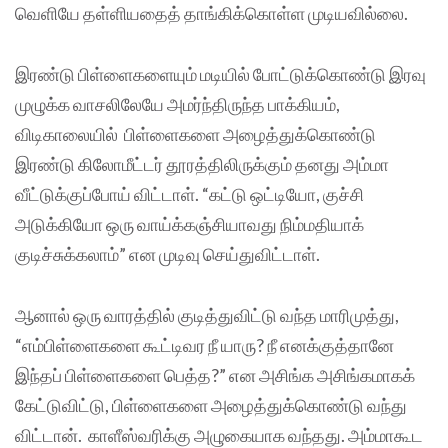
வெளியே தள்ளியதைத் தாங்கிக்கொள்ள முடியவில்லை.
இரண்டு பிள்ளைகளையும் மடியில் போட்டுக்கொண்டு இரவு
முழுக்க வாசலிலேயே அமர்ந்திருந்த பாக்கியம்,
விடிகாலையில் பிள்ளைகளை அழைத்துக்கொண்டு
இரண்டு கிலோமீட்டர் தூரத்திலிருக்கும் தனது அம்மா
வீட்டுக்குப்போய் விட்டாள். “கட்டு ஒட்டியோ, குச்சி
அடுக்கியோ ஒரு வாய்க்கஞ்சியாவது நிம்மதியாக்
குடிச்சுக்கலாம்” என முடிவு செய்துவிட்டாள்.
ஆனால் ஒரு வாரத்தில் குடித்துவிட்டு வந்த மாரிமுத்து,
“எம்பிள்ளைகளை கூட்டிவர நீ யாரு? நீ எனக்குத்தானே
இந்தப் பிள்ளைகளை பெத்த?” என அசிங்க அசிங்கமாகக்
கேட்டுவிட்டு, பிள்ளைகளை அழைத்துக்கொண்டு வந்து
விட்டான். காளீஸ்வரிக்கு அழுகையாக வந்தது. அம்மாகூட