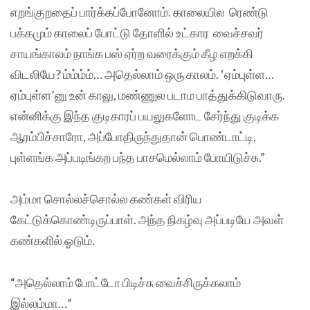
எறங்குறதைப் பார்க்கப்போனோம். காலையில ரெண்டு
பக்கமும் காலைப் போட்டு தோளில் உட்கார வைச்சவர்
சாயங்காலம் நாங்க பஸ் ஏர்ற வரைக்கும் கீழ எறக்கி
விடலியே? ம்ம்ம்ம்… அதெல்லாம் ஒரு காலம். ‘ஏம்புள்ள…
ஏம்புள்ள’னு உன் காலு, மண்ணுல படாம பாத்துக்கிடுவாரு.
என்னிக்கு இந்த குடிகாரப் பயலுகளோட சேர்ந்து குடிக்க
ஆரம்பிச்சாரோ, அப்போதிருந்துதான் பொண்டாட்டி,
புள்ளங்க அப்படிங்கற பந்த பாசமெல்லாம் போயிடுச்சு.”
அம்மா சொல்லச்சொல்ல கண்கள் விரிய
கேட்டுக்கொண்டிருப்பாள். அந்த நிகழ்வு அப்படியே அவள்
கண்களில் ஓடும்.
“அதெல்லாம் போட்டோ பிடிச்சு வைச்சிருக்கலாம்
இல்லம்மா…”