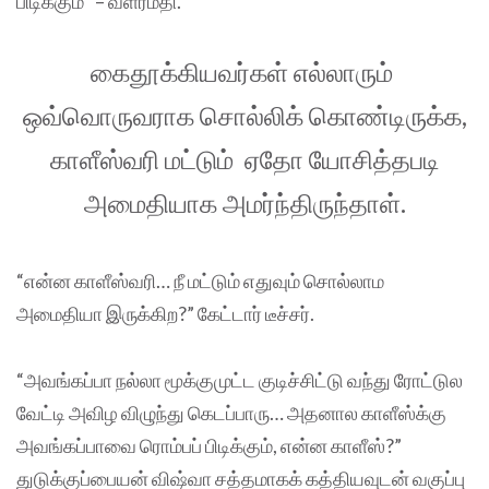
பிடிக்கும்” – வளர்மதி.
கைதூக்கியவர்கள் எல்லாரும்
ஒவ்வொருவராக சொல்லிக் கொண்டிருக்க,
காளீஸ்வரி மட்டும் ஏதோ யோசித்தபடி
அமைதியாக அமர்ந்திருந்தாள்.
“என்ன காளீஸ்வரி… நீ மட்டும் எதுவும் சொல்லாம
அமைதியா இருக்கிற?” கேட்டார் டீச்சர்.
“அவங்கப்பா நல்லா மூக்குமுட்ட குடிச்சிட்டு வந்து ரோட்டுல
வேட்டி அவிழ விழுந்து கெடப்பாரு… அதனால காளீஸ்க்கு
அவங்கப்பாவை ரொம்பப் பிடிக்கும், என்ன காளீஸ்?”
துடுக்குப்பையன் விஷ்வா சத்தமாகக் கத்தியவுடன் வகுப்பு