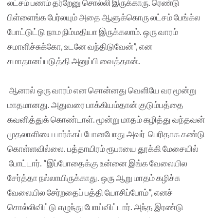
லட்சம் பணம் தர்றேனு சொல்லி இருக்காரு. ரெண்டு
பிள்ளைங்க பேர்லயும் அதை ஆளுக்கொரு லட்சம் பேங்க்ல
போட்டுட்டு நாம நிம்மதியா இருக்கலாம். ஒரு வாரம்
சமாளிச்சுக்கோ, உடனே வந்திடுவேன்”, என
சமாதானப்படுத்தி அனுப்பி வைத்தான்.
ஆனால் ஒரு வாரம் என சொன்னது வெளியே வர மூன்று
மாதமானது. அதுவரை பாக்கியம்தான் குடும்பத்தை
கவனித்துக் கொண்டாள். மூன்று மாதம் கழித்து வந்தவன்
முதலாளியை பார்க்கப் போனபோது அவர் பெரிதாக கண்டு
கொள்ளவில்லை. பத்தாயிரம் ரூபாயை தூக்கி மேசையில்
போட்டார். “இப்போதைக்கு உன்னை இங்க வேலையில
சேர்த்தா நல்லாயிருக்காது. ஒரு ஆறு மாதம் கழிச்சு
வேலையில சேர்றதைப் பத்தி யோசிப்போம்”, எனச்
சொல்லிவிட்டு எழுந்து போய்விட்டார். அந்த இரண்டு