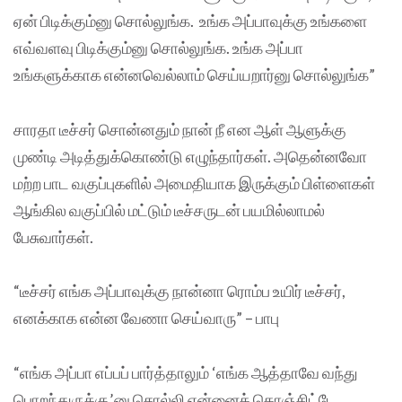
ஏன் பிடிக்கும்னு சொல்லுங்க. உங்க அப்பாவுக்கு உங்களை
எவ்வளவு பிடிக்கும்னு சொல்லுங்க. உங்க அப்பா
உங்களுக்காக என்னவெல்லாம் செய்யறார்னு சொல்லுங்க”
சாரதா டீச்சர் சொன்னதும் நான் நீ என ஆள் ஆளுக்கு
முண்டி அடித்துக்கொண்டு எழுந்தார்கள். அதென்னவோ
மற்ற பாட வகுப்புகளில் அமைதியாக இருக்கும் பிள்ளைகள்
ஆங்கில வகுப்பில் மட்டும் டீச்சருடன் பயமில்லாமல்
பேசுவார்கள்.
“டீச்சர் எங்க அப்பாவுக்கு நான்னா ரொம்ப உயிர் டீச்சர்,
எனக்காக என்ன வேணா செய்வாரு” – பாபு
“எங்க அப்பா எப்பப் பார்த்தாலும் ‘எங்க ஆத்தாவே வந்து
பொறந்துருக்கு’னு சொல்லி என்னைக் கொஞ்சிட்டே