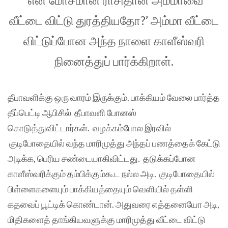
வீட்டை விட்டு துரத்தியதோ?’ அம்மா வீட்டை
விட்டுப்போன அந்த நாளை காளீஸ்வரி
நினைத்துப் பார்க்கிறாள்.
தீபாவளிக்கு ஒரு வாரம் இருக்கும். பாக்கியம் வேலை பார்த்த
தீப்பெட்டி ஆபிசில் தீபாவளி போனஸ்
கொடுத்துவிட்டார்கள். வழக்கம்போல இரவில்
குடிபோதையில் வந்த மாரிமுத்து அந்தப் பணத்தைக் கேட்டு
அடிக்க, பெரிய சண்டையாகிவிட்டது. தடுக்கப்போன
காளீஸ்வரிக்கும் தம்பிக்கும்கூட நல்ல அடி. குடிபோதையில்
பிள்ளைகளையும் பாக்கியத்தையும் வெளியில் தள்ளி
கதவைப் பூட்டிக் கொண்டான். அதுவரை எத்தனையோ அடி,
மிதிகளைத் தாங்கியவளுக்கு மாரிமுத்து வீட்டை விட்டு