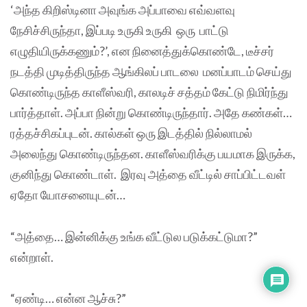
‘அந்த கிறிஸ்டினா அவுங்க அப்பாவை எவ்வளவு
நேசிச்சிருந்தா, இப்படி உருகி உருகி ஒரு பாட்டு
எழுதியிருக்கணும்?’, என நினைத்துக்கொண்டே, டீச்சர்
நடத்தி முடித்திருந்த ஆங்கிலப் பாடலை மனப்பாடம் செய்து
கொண்டிருந்த காளீஸ்வரி, காலடிச் சத்தம் கேட்டு நிமிர்ந்து
பார்த்தாள். அப்பா நின்று கொண்டிருந்தார். அதே கண்கள்…
ரத்தச்சிகப்புடன். கால்கள் ஒரு இடத்தில் நில்லாமல்
அலைந்து கொண்டிருந்தன. காளீஸ்வரிக்கு பயமாக இருக்க,
குனிந்து கொண்டாள். இரவு அத்தை வீட்டில் சாப்பிட்டவள்
ஏதோ யோசனையுடன்…
“அத்தை… இன்னிக்கு உங்க வீட்டுல படுக்கட்டுமா?”
என்றாள்.
“ஏண்டி… என்ன ஆச்சு?”