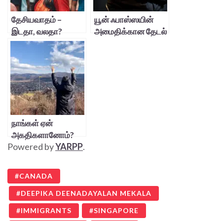
தேசியவாதம் –
யூன் ஃபாஸ்ஸயின்
இடதா, வலதா?
அமைதிக்கான தேடல்
நாங்கள் ஏன்
அகதிகளானோம்?
Powered by
YARPP
.
CANADA
DEEPIKA DEENADAYALAN MEKALA
IMMIGRANTS
SINGAPORE