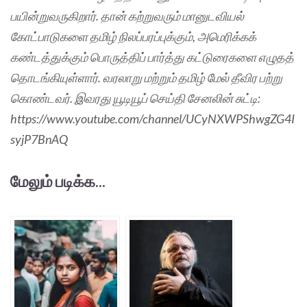
பயின்றுவருகிறார். தான் கற்றுவரும் மானுடவியல்
கோட்பாடுகளை தமிழ் நிலப்பரப்புக்கும், அமெரிக்கக்
கண்டத்துக்கும் பொருத்திப் பார்த்து கட்டுரைகளை எழுதத்
தொடங்கியுள்ளார். வரலாறு மற்றும் தமிழ் மேல் தீவிர பற்று
கொண்டவர். இவரது யூடியூப் செய்தி சேனலின் சுட்டி:
https://www.youtube.com/channel/UCyNXWPShwgZG4I
syjP7BnAQ
மேலும் படிக்க...