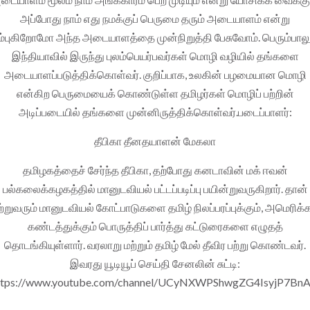
அப்போது நாம் எது நமக்குப் பெருமை தரும் அடையாளம் என்று
ம்புகிறோமோ அந்த அடையாளத்தை முன்நிறுத்தி பேசுவோம். பெரும்பாலு
இந்தியாவில் இருந்து புலம்பெயர்பவர்கள் மொழி வழியில் தங்களை
அடையாளப்படுத்திக்கொள்வர். குறிப்பாக, உலகின் பழமையான மொழி
என்கிற பெருமையைக் கொண்டுள்ள தமிழர்கள் மொழிப் பற்றின்
அடிப்படையில் தங்களை முன்னிருத்திக்கொள்வர்.படைப்பாளர்:
தீபிகா தீனதயாளன் மேகலா
தமிழகத்தைச் சேர்ந்த தீபிகா, தற்போது கனடாவின் மக் ஈவன்
பல்கலைக்கழகத்தில் மானுடவியல் பட்டப்படிப்பு பயின்றுவருகிறார். தான்
்றுவரும் மானுடவியல் கோட்பாடுகளை தமிழ் நிலப்பரப்புக்கும், அமெரிக்
கண்டத்துக்கும் பொருத்திப் பார்த்து கட்டுரைகளை எழுதத்
தொடங்கியுள்ளார். வரலாறு மற்றும் தமிழ் மேல் தீவிர பற்று கொண்டவர்.
இவரது யூடியூப் செய்தி சேனலின் சுட்டி:
ttps://www.youtube.com/channel/UCyNXWPShwgZG4IsyjP7Bn