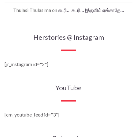
Thulasi Thulasima
on
சுடரி… சுடரி… இருளில் ஏங்காதே…
Herstories @ Instagram
[jr_instagram id="2"]
YouTube
[cm_youtube_feed id="3"]