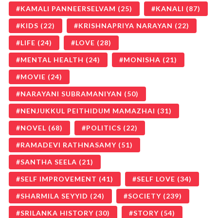
KAMALI PANNEERSELVAM
(25)
KANALI
(87)
KIDS
(22)
KRISHNAPRIYA NARAYAN
(22)
LIFE
(24)
LOVE
(28)
MENTAL HEALTH
(24)
MONISHA
(21)
MOVIE
(24)
NARAYANI SUBRAMANIYAN
(50)
NENJUKKUL PEITHIDUM MAMAZHAI
(31)
NOVEL
(68)
POLITICS
(22)
RAMADEVI RATHNASAMY
(51)
SANTHA SEELA
(21)
SELF IMPROVEMENT
(41)
SELF LOVE
(34)
SHARMILA SEYYID
(24)
SOCIETY
(239)
SRILANKA HISTORY
(30)
STORY
(54)