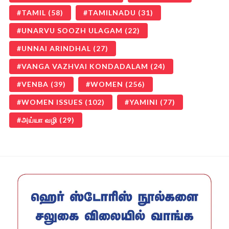
TAMIL
(58)
TAMILNADU
(31)
UNARVU SOOZH ULAGAM
(22)
UNNAI ARINDHAL
(27)
VANGA VAZHVAI KONDADALAM
(24)
VENBA
(39)
WOMEN
(256)
WOMEN ISSUES
(102)
YAMINI
(77)
அய்யா வழி
(29)