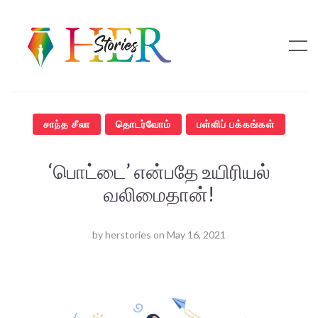
சாந்த சீலா
தொடர்வோம்
பள்ளிப் பக்கங்கள்
‘பொட்டை’ என்பதே உயிரியல்
வலிமைதான்!
by
herstories
on
May 16, 2021