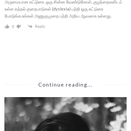
அருமையான கட்டுரை. ஒரு சின்ன வேண்டுகோள். குழந்தைகளிடம்
உள்ள கற்றல் குறைபாடுகள் (dyslexia) பற்றி ஒரு கட்டுரை
போடுங்க.உங்கள் அணுகுமுறை பற்றி அறிய ஆவலாக உள்ளது.
Reply
0
Continue reading...