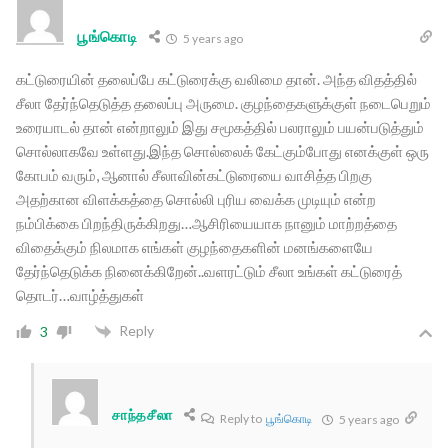
பூங்கொடி
5 years ago
கட்டுரையின் தலைப்பே கட்டுரைக்கு வலிமை தான். அந்த விதத்தில்
சீலா தேர்ந்தெடுத்த தலைப்பு அருமை. குழந்தைகளுக்குள் நடைபெறும்
உரையாடல் தான் என்றாலும் இது சமூகத்தில் பலராலும் பயன்படுத்தும்
சொல்லாகவே உள்ளது.இந்த சொல்லைக் கேட்கும்போது எனக்குள் ஒரு
கோபம் வரும், ஆனால் சீலாவின்கட்டுரையை வாசித்த பிறகு
அதற்கான விளக்கத்தை சொல்லி புரிய வைக்க முடியும் என்ற
நம்பிக்கை பிறந்திருக்கிறது…ஆசிரியையாக நானும் மாற்றத்தை
விதைக்கும் நிலமாக எங்கள் குழந்தைகளின் மனங்களையே
தேர்ந்தெடுக்க நினைக்கிறேன்..வளரட்டும் சீலா உங்கள் கட்டுரைத்
தொடர்…வாழ்த்துகள்
Reply
3
சாந்தசீலா
Reply to
பூங்கொடி
5 years ago