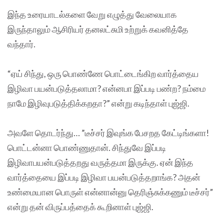
இந்த உரையாடல்களை வேறு எழுத்து வேலையாக
இருந்தாலும் ஆசிரியர் தனலட்சுமி உற்றுக் கவனித்தே
வந்தார்.
“ஏய் சிந்து, ஒரு பொண்ணே பொட்டைங்கிற வார்த்தைய
இழிவா பயன்படுத்தலாமா? என்னபா இப்படி பண்ற? நம்மை
நாமே இழிவுபடுத்திக்கறதா?” என்று கடிந்தாள் புஜ்ஜி.
அவளே தொடர்ந்து… ”டீச்சர் இவுங்க பேசறத கேட்டிங்களா!
பொட்டன்னா பொண்ணுதான். சிந்துவே இப்படி
இழிவாபயன்படுத்தறது வருத்தமா இருக்கு. ஏன் இந்த
வார்த்தையை இப்படி இழிவா பயன்படுத்தறாங்க? அதன்
உண்மையான பொருள் என்னான்னு தெரிஞ்சுக்கணும் டீச்சர்”
என்று தன் விருப்பத்தைக் கூறினாள் புஜ்ஜி.