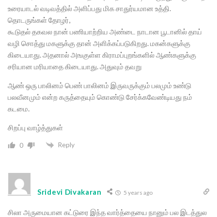
உரையாடல் வடிவத்தில் அளிப்பது மிக சாதுர்யமான உத்தி.
தொடருங்கள் தோழர்,
கூடுதல் தகவல நான் பணியாற்றிய அண்டை நாடான பூடானில் தாய்
வழி சொத்து மகளுக்கு தான் அளிக்கப்படுகிறது. மகன்களுக்கு
கிடையாது. அதனால் அஙகுள்ள கிராமப்புறங்களில் ஆண்களுக்கு
சரியான மரியாதை கிடையாது. அதுவும் தவறு
ஆண் ஒரு பாலினம் பெண் பாலினம் இருவருக்கும் பலமும் உண்டு
பலவீனமும் என்ற கருத்தையும் கொண்டு சேர்க்கவேண்டியது நம்
கடமை.
சிறப்பு வாழ்த்துகள்
Reply
0
Sridevi Divakaran
5 years ago
சிலா அருமையான கட்டுரை இந்த வார்த்தையை நானும் பல இடத்துல