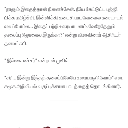
“நானும் இதைத்தான் நினைச்சேன். நீயே கேட்டுட்ட புஜ்ஜி,
மிக்க மகிழ்ச்சி. இன்னிக்கி கடைசி பாடவேளைல உரையாடல்
வைப்போம்ல… இதைப் பற்றி உரையாடலாம். வேறேதேனும்
தலைப்பு நிலுவைல இருக்கா?” என்று வினவினார் ஆசிரியர்
தனலட்சுமி.
” இல்லை டீச்சர்” என்றான் முகில்.
“சரி… இன்று இந்தத் தலைப்பிலேயே உரையாடிடுவோம்” என,
சமூக அறிவியல் வகுப்புக்கான பாடத்தைத் தொடங்கினார்.