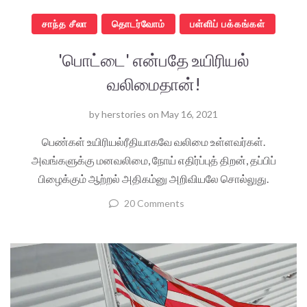
சாந்த சீலா
தொடர்வோம்
பள்ளிப் பக்கங்கள்
'பொட்டை' என்பதே உயிரியல்
வலிமைதான்!
by
herstories
on
May 16, 2021
பெண்கள் உயிரியல்ரீதியாகவே வலிமை உள்ளவர்கள்.
அவங்களுக்கு மனவலிமை, நோய் எதிர்ப்புத் திறன், தப்பிப்
பிழைக்கும் ஆற்றல் அதிகம்னு அறிவியலே சொல்லுது.
20 Comments