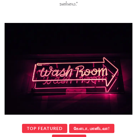
உண்மை.”
TOP FEATURED
கேளடா, மானிடவா!