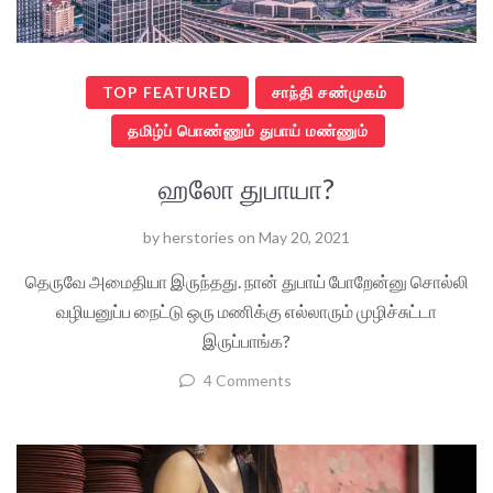
TOP FEATURED
சாந்தி சண்முகம்
தமிழ்ப் பொண்ணும் துபாய் மண்ணும்
ஹலோ துபாயா?
by
herstories
on
May 20, 2021
தெருவே அமைதியா இருந்தது. நான் துபாய் போறேன்னு சொல்லி
வழியனுப்ப நைட்டு ஒரு மணிக்கு எல்லாரும் முழிச்சுட்டா
இருப்பாங்க?
4 Comments