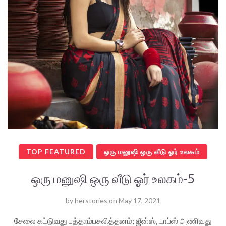
TOP FEATURED
ஒரு மனுஷி ஒரு வீடு ஓர் உலகம்
ஒரு மனுஷி ஒரு வீடு ஓர் உலகம்-5
by
herstories
on
May 17, 2021
சேலை கட்டுவது பத்தாம்பசலித்தனம்; ஜீன்ஸ், டாப்ஸ் அணிவது