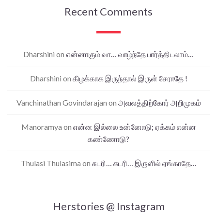
Recent Comments
Dharshini
on
என்னாகும் வா… வாழ்ந்தே பார்த்திடலாம்…
Dharshini
on
கிழக்காக இருந்தால் இருள் சேராதே !
Vanchinathan Govindarajan
on
அவலத்திற்கோர் அறிமுகம்
Manoramya
on
என்ன இல்லை உன்னோடு; ஏக்கம் என்ன
கண்ணோடு?
Thulasi Thulasima
on
சுடரி… சுடரி… இருளில் ஏங்காதே…
Herstories @ Instagram