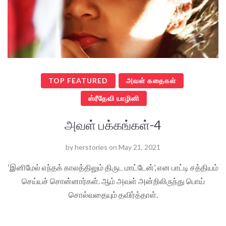
TOP FEATURED
அவள் கதைகள்
ஸ்ரீதேவி யாழினி
அவள் பக்கங்கள்-4
by
herstories
on
May 21, 2021
‘இனிமேல் எந்தக் காலத்திலும் திருட மாட்டேன்’, என பாட்டி சத்தியம்
செய்யச் சொன்னார்கள். ஆம் அவள் அன்றிலிருந்து பொய்
சொல்வதையும் தவிர்த்தாள்.