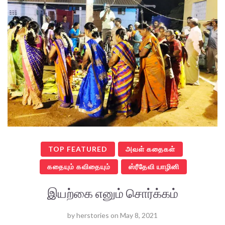
TOP FEATURED
அவள் கதைகள்
கதையும் கவிதையும்
ஸ்ரீதேவி யாழினி
இயற்கை எனும் சொர்க்கம்
by
herstories
on
May 8, 2021