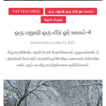
TOP FEATURED
ஒரு மனுஷி ஒரு வீடு ஓர் உலகம்
ஹேமி கிருஷ்
ஒரு மனுஷி ஒரு வீடு ஓர் உலகம்-4
by
herstories
on
May 11, 2021
சிறு வயதிலேயே ஆண் பெண் பேதமில்லாமல் பழகுபவர்களிடம்
புரிதல்கள் மேம்படும். காதலிக்கும்போதோ, மணமான பின்னரோ
உண்டாகும் பல வித ஏமாற்றங்களை தவிர்க்கலாம்.