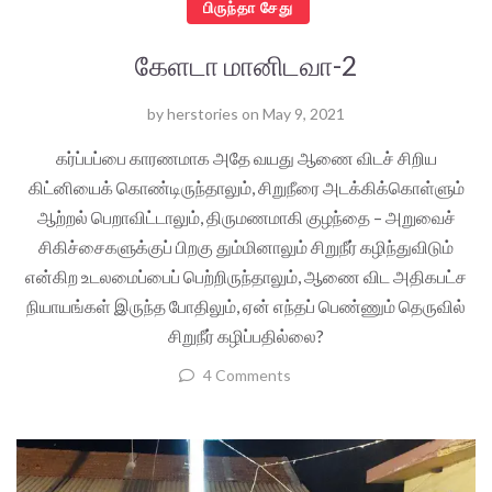
பிருந்தா சேது
கேளடா மானிடவா-2
by
herstories
on
May 9, 2021
கர்ப்பப்பை காரணமாக அதே வயது ஆணை விடச் சிறிய
கிட்னியைக் கொண்டிருந்தாலும், சிறுநீரை அடக்கிக்கொள்ளும்
ஆற்றல் பெறாவிட்டாலும், திருமணமாகி குழந்தை – அறுவைச்
சிகிச்சைகளுக்குப் பிறகு தும்மினாலும் சிறுநீர் கழிந்துவிடும்
என்கிற உடலமைப்பைப் பெற்றிருந்தாலும், ஆணை விட அதிகபட்ச
நியாயங்கள் இருந்த போதிலும், ஏன் எந்தப் பெண்ணும் தெருவில்
சிறுநீர் கழிப்பதில்லை?
4 Comments