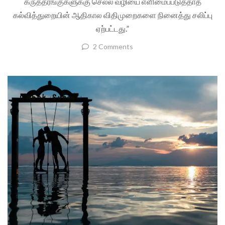
கருத்தரங்குகளுக்கு செல்ல வழியை எளிமைப்படுத்தாத
கல்வித்துறையின் ஆதிகால விதிமுறைகளை நினைத்து சலிப்பு
ஏற்பட்டது.”
2 Comments