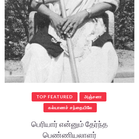
TOP FEATURED
அஞ்சனா
கல்யாணச் சந்தையிலே
பெரியார் என்னும் தேர்ந்த
பெண்ணியலாளர்