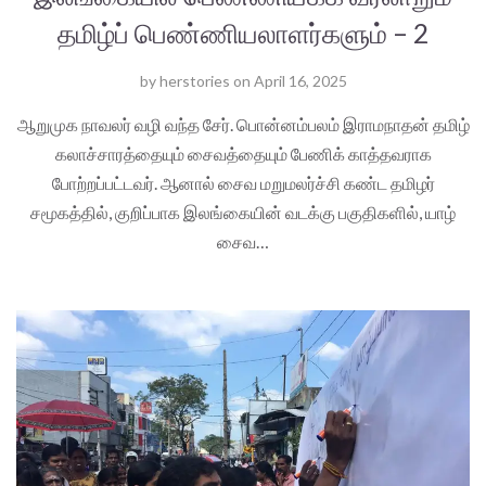
தமிழ்ப் பெண்ணியலாளர்களும் – 2
by
herstories
on
April 16, 2025
ஆறுமுக நாவலர் வழி வந்த சேர். பொன்னம்பலம் இராமநாதன் தமிழ்
கலாச்சாரத்தையும் சைவத்தையும் பேணிக் காத்தவராக
போற்றப்பட்டவர். ஆனால் சைவ மறுமலர்ச்சி கண்ட தமிழர்
சமூகத்தில், குறிப்பாக இலங்கையின் வடக்கு பகுதிகளில், யாழ்
சைவ…