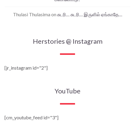
Thulasi Thulasima
on
சுடரி… சுடரி… இருளில் ஏங்காதே…
Herstories @ Instagram
[jr_instagram id="2"]
YouTube
[cm_youtube_feed id="3"]