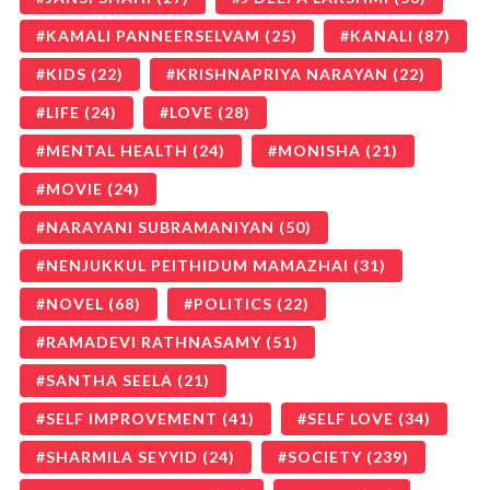
KAMALI PANNEERSELVAM
(25)
KANALI
(87)
KIDS
(22)
KRISHNAPRIYA NARAYAN
(22)
LIFE
(24)
LOVE
(28)
MENTAL HEALTH
(24)
MONISHA
(21)
MOVIE
(24)
NARAYANI SUBRAMANIYAN
(50)
NENJUKKUL PEITHIDUM MAMAZHAI
(31)
NOVEL
(68)
POLITICS
(22)
RAMADEVI RATHNASAMY
(51)
SANTHA SEELA
(21)
SELF IMPROVEMENT
(41)
SELF LOVE
(34)
SHARMILA SEYYID
(24)
SOCIETY
(239)