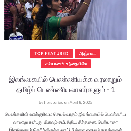
TOP FEATURED
அஞ்சனா
கல்யாணச் சந்தையிலே
இலங்கையில் பெண்ணியக்க வரலாறும்
தமிழ்ப் பெண்ணியலாளர்களும் - 1
by
herstories
on
April 8, 2025
பெண்களின் வாக்குரிமை செயல்வாதம் இலங்கையில் பெண்ணிய
வரலாறு என்பது மிகவும் சமீபத்திய சிந்தனை, பெரியாரை
இலங்கையர் தெரிந்திருக்க வாய்ப்பில்லை எனவும் கருத்துகள்