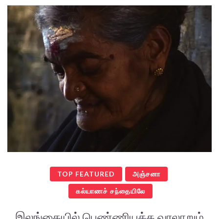
TOP FEATURED
அஞ்சனா
கல்யாணச் சந்தையிலே
இலங்கையில் பெண்ணியக்க வரலாறும்