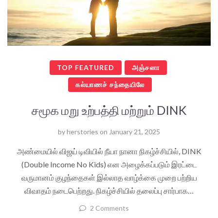
TOP FEATURED
அஞ்சனா
கல்யாணச் சந்தையிலே
சமூக மறு உற்பத்தி மற்றும் DINK
by
herstories
on
January 21, 2025
அண்மையில் விஜய் டிவியில் நீயா நானா நிகழ்ச்சியில், DINK
(Double Income No Kids) என அழைக்கப்படும் இரட்டை
வருமானம் குழந்தைகள் இல்லாத வாழ்க்கை முறை பற்றிய
விவாதம் நடைபெற்றது. நிகழ்ச்சியில் தலைப்பு சார்பாக…
2 Comments