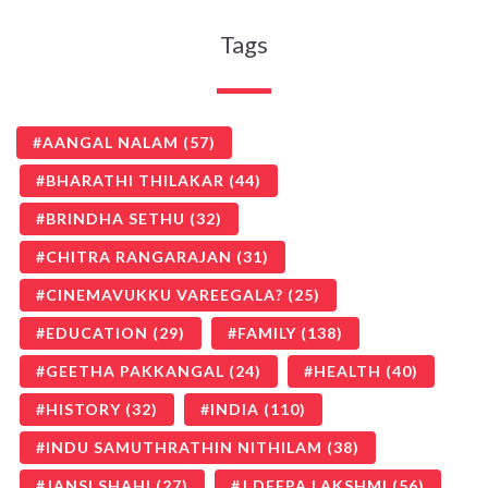
Tags
AANGAL NALAM
(57)
BHARATHI THILAKAR
(44)
BRINDHA SETHU
(32)
CHITRA RANGARAJAN
(31)
CINEMAVUKKU VAREEGALA?
(25)
EDUCATION
(29)
FAMILY
(138)
GEETHA PAKKANGAL
(24)
HEALTH
(40)
HISTORY
(32)
INDIA
(110)
INDU SAMUTHRATHIN NITHILAM
(38)
JANSI SHAHI
(27)
J DEEPA LAKSHMI
(56)