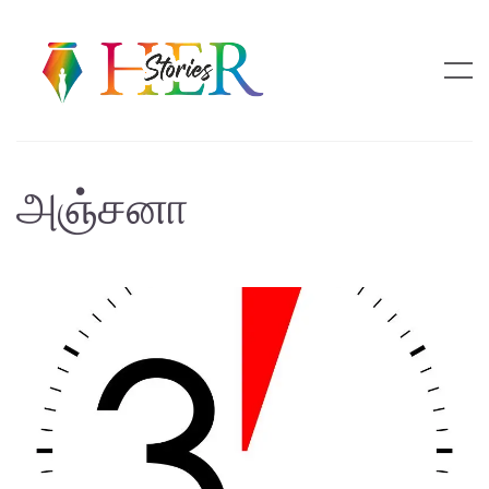
அஞ்சனா