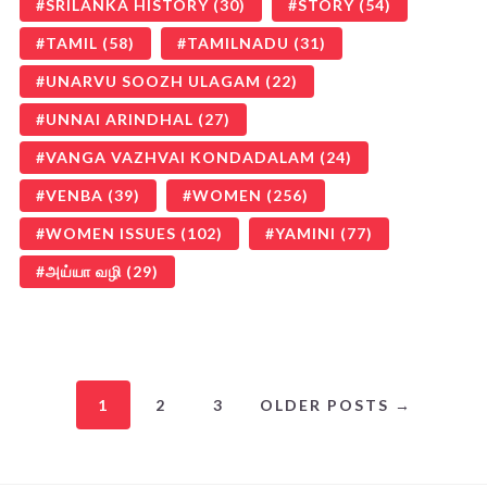
SRILANKA HISTORY
(30)
STORY
(54)
TAMIL
(58)
TAMILNADU
(31)
UNARVU SOOZH ULAGAM
(22)
UNNAI ARINDHAL
(27)
VANGA VAZHVAI KONDADALAM
(24)
VENBA
(39)
WOMEN
(256)
WOMEN ISSUES
(102)
YAMINI
(77)
அய்யா வழி
(29)
1
2
3
OLDER POSTS →