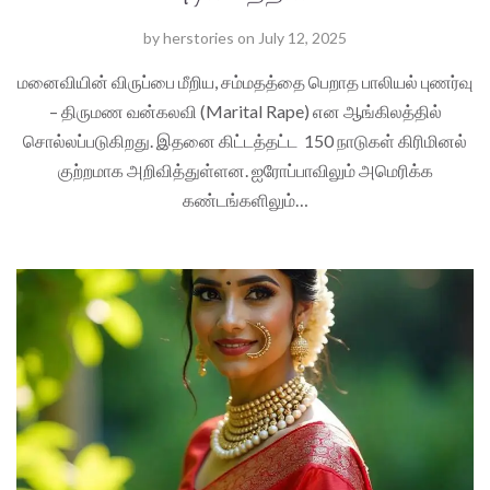
by
herstories
on
July 12, 2025
மனைவியின் விருப்பை மீறிய, சம்மதத்தை பெறாத பாலியல் புணர்வு
– திருமண வன்கலவி (Marital Rape) என ஆங்கிலத்தில்
சொல்லப்படுகிறது. இதனை கிட்டத்தட்ட 150 நாடுகள் கிரிமினல்
குற்றமாக அறிவித்துள்ளன. ஐரோப்பாவிலும் அமெரிக்க
கண்டங்களிலும்…