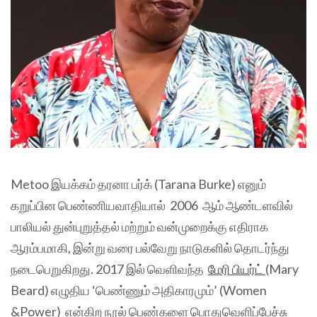
Metoo இயக்கம் தரனா பர்க் (Tarana Burke) எனும்
கறுப்பின பெண்ணியவாதியால் 2006 ஆம் ஆண்டளவில்
பாலியல் துன்புறுத்தல் மற்றும் வன்முறைக்கு எதிராக
ஆரம்பமாகி, இன்று வரை பல்வேறு நாடுகளில் தொடர்ந்து
நடைபெறுகிறது. 2017 இல் வெளிவந்த
மேரி பியர்ட்
(Mary
Beard) எழுதிய ‘பெண்ணும் அதிகாரமும்’ (Women
&Power) என்கிற நூல் பெண்களை பொதுவெளிப்பேச்சு