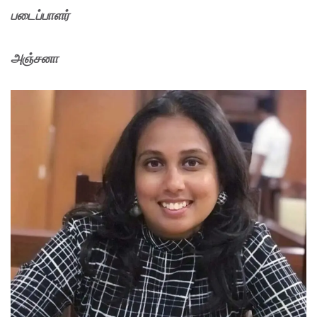
படைப்பாளர்
அஞ்சனா