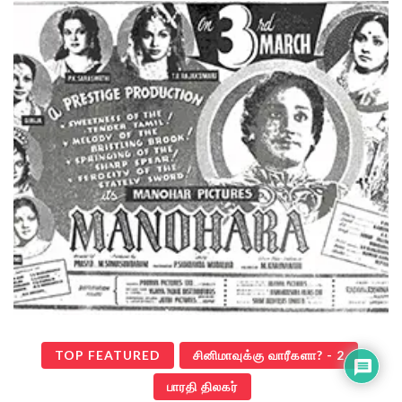
TOP FEATURED
சினிமாவுக்கு வாரீகளா? - 2
பாரதி திலகர்