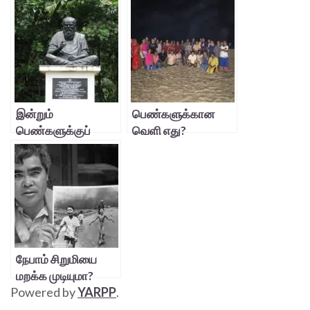
இன்றும்
பெண்களுக்கான
பெண்களுக்குப்
வெளி எது?
பெரியார்
தேவைப்படுகிறார்…
நேபாம் சிறுமியை
மறக்க முடியுமா?
Powered by
YARPP
.