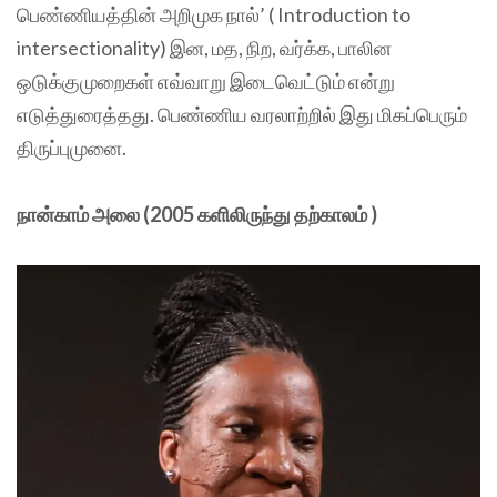
பெண்ணியத்தின் அறிமுக நால்’ ( Introduction to
intersectionality) இன, மத, நிற, வர்க்க, பாலின
ஒடுக்குமுறைகள் எவ்வாறு இடைவெட்டும் என்று
எடுத்துரைத்தது. பெண்ணிய வரலாற்றில் இது மிகப்பெரும்
திருப்புமுனை.
நான்காம் அலை (2005 களிலிருந்து தற்காலம் )