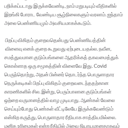
பறிக்கப்படாது இருக்கவேண்டி, நாம் மறுபடியும் வீதிகளில்
இறங்கி போராட வேண்டிய சூழ்நிலைகளும் வரலாம். ஐந்தாம்
அலை பெண்ணியமும் அவசியமாகக்கூடும்.
பிறப்பு விகிதம் குறைவதென்பது பெண்ணியத்தின்
விளைவு எனக் குறை கூறுவது ஏற்புடையதல்ல. நவீன,
சமத்துவமான குடும்பங்களை ஆதரிக்கத் தகவமைத்துக்
கொள்ளாத ஒரு சமூகத்தின் விளைவே இது. Covid
பெருந்தொற்று, அதன் பின்னர் தொடர்ந்த பொருளாதார
நெருக்கடிகள் பிறப்பு விகிதம் குறைவடைந்ததற்கான
காரணிகளில் சில. இன்று, பெரும்பாலான குடும்பங்கள்
ஒற்றை வருமானத்தில் வாழ முடியாது. ஆண்கள் வேலை
செய்யும்போது பெண்கள் வீட்டிலேயே இருக்கவேண்டும்
என்கிற கருத்து, பொருளாதார ரீதியாக சாத்தியமில்லை.
மனித உரிமைகள் என்ற ரீதியில் அவை நியாயமானதாகவும்