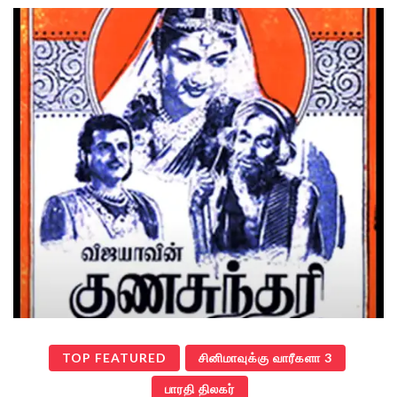
TOP FEATURED
சினிமாவுக்கு வாரீகளா 3
பாரதி திலகர்