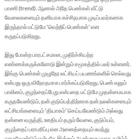
பாணி (trend). ஆனால் அதே பெண்கள் வீட்டு
வேலைகளையும் தனியாக கச்சிதமாக முடிப்பவர்களாக
இருந்தால் மட்டுமே ‘வெற்றிப் பெண்கள்’ என
கருதப்படுகிறது.
இது போன்ற பாரபட்சமான, முதிர்ச்சியற்ற
எண்ணக்கருக்களோடு இன்றும் சமூகத்தில் பலர் உள்ளனர்.
இங்கு பெண்கள் முழுநேர லட்சியப் பயணங்களில் செல்வது
என்பது ஒரு விநோதமாக பார்க்கப்படுகிறது. பெண் எனும்
பாலினம், குழந்தைப்பேறு என்பதை மட்டுமே முதன்மையாக
கருதவேண்டும், தன் குடும்பத்திற்காக தன் நலன்களையும்
லட்சியங்களையும் ‘தியாகம்’ செய்யவேண்டும் அல்லது
தன்னை வருத்தி, ஊதியம் தரும் வேலை, குடும்பம்,
குழந்தைப் பராமரிப்பு என அனைத்தையும் சுமந்து
வாழவேண்டும் என்பதே இன்றும் ஆண்மையவாத தமிழ்ச்