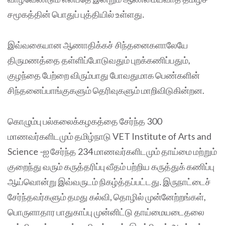
சமூகத்தின் பொதுப் புத்தியில் உள்ளது.
இவ்வகையான ஆணாதிக்கச் சிந்தனைகளாலேயே
திருமணத்தை தள்ளிப்போடுவதும் புறக்கணிப்பதும்,
குழந்தை பேற்றை விரும்பாது போவதுமாக பெண்களின்
சிந்தனைப்பாங்குகளும் தெரிவுகளும் மாறிவிடுகின்றன.
கொழும்பு பல்கலைக்கழகத்தை சேர்ந்த 300
மாணவர்களிடமும் தமிழ்நாடு VET Institute of Arts and
Science -ஐ சேர்ந்த 234 மாணவர்களிடமும் தாய்மை மற்றும்
குறைந்து வரும் கருத்தரிப்பு வீதம் பற்றிய கருத்துக் கணிப்பு
ஆய்வொன்று இவ்வருடம் நிகழ்த்தப்பட்டது. இருநாட்டைச்
சேர்ந்தவர்களும் தமது கல்வி, தொழில் முன்னேற்றங்கள்,
பொருளாதார பாதுகாப்பு முன்னிட்டு தாய்மையடைதலை