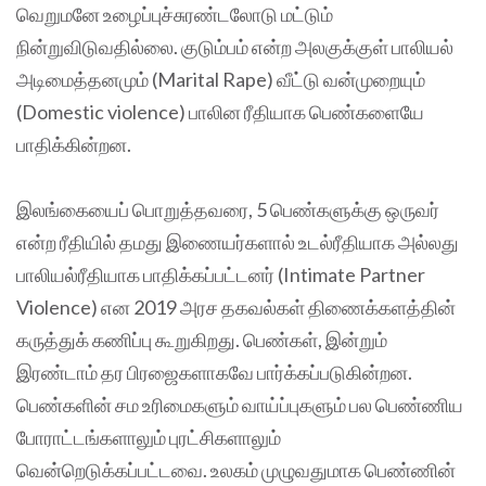
வெறுமனே உழைப்புச்சுரண்டலோடு மட்டும்
நின்றுவிடுவதில்லை. குடும்பம் என்ற அலகுக்குள் பாலியல்
அடிமைத்தனமும் (Marital Rape) வீட்டு வன்முறையும்
(Domestic violence) பாலின ரீதியாக பெண்களையே
பாதிக்கின்றன.
இலங்கையைப் பொறுத்தவரை, 5 பெண்களுக்கு ஒருவர்
என்ற ரீதியில் தமது இணையர்களால் உடல்ரீதியாக அல்லது
பாலியல்ரீதியாக பாதிக்கப்பட்டனர் (Intimate Partner
Violence) என 2019 அரச தகவல்கள் திணைக்களத்தின்
கருத்துக் கணிப்பு கூறுகிறது. பெண்கள், இன்றும்
இரண்டாம் தர பிரஜைகளாகவே பார்க்கப்படுகின்றன.
பெண்களின் சம உரிமைகளும் வாய்ப்புகளும் பல பெண்ணிய
போராட்டங்களாலும் புரட்சிகளாலும்
வென்றெடுக்கப்பட்டவை. உலகம் முழுவதுமாக பெண்ணின்