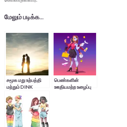
மேலும் படிக்க...
சமூக மறு உற்பத்தி
பெண்களின்
மற்றும் DINK
ஊதியமற்ற உழைப்பு