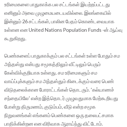
உரிமைகளை பாதுகாக்க பல சட்டங்கள் இயற்றப்பட்டது
எனினும் அவை முழுமையடையவில்லை. இலங்கையில்
இன்னும் 26 சட்டங்கள், பாலின பேதம் கொண்டவையாக
உள்ளன என United Nations Population Funds -ன் ஆய்வு
கூறுகிறது.
பெண்களைப் பாதுகாக்கும் பல சட்டங்கள் உள்ள போதும் சம
அந்தஸ்து என்பது சமூகத்திலும் வீட்டிலும் பெரும்
கேள்விக்குறியாக உள்ளது. சம உரிமைகளும் சம
வாய்ப்புக்களும் சம அந்தஸ்தும் கிடைக்கும் வரை பெண்
விடுதலைக்கான போராட்டங்கள் தொடரும். ‘கல்யாணச்
சந்தையிலே’ என்ற இத்தொடர் முழுவதுமாக மேற்கூறியது
போன்று திருமணம், குடும்பம், வீடு என்ற சமூக
நிறுவனங்கள் எங்கனம் பெண்களை ஒரு தலைபட்சமாக
பாதிக்கின்றன என விரிவாக ஆராய்ந்து விட்டோம்.