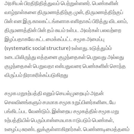
அரசியல் பிரதிநிதித்துவம் பெற்றுள்ளனர். பெண்களின்
வாழ்நாள்களை திருமணத்திற்கு முன், திருமணத்திற்குப்
பின் என இரு காலகட்டங்களாக எளிதாகப் பிரித்து விடலாம்,
திருமணத்தின் பின் தம் சுயம் உள்பட அவர்கள் பலவற்றை
இழப்பதாகவே கட்டமைக்கப்பட்ட சமூக அமைப்பு
(systematic social structure) உள்ளது. உடுத்தும்ம்
உடையிலிருந்து எத்தனை குழந்தைகள் பெறுவது அல்லது
குழந்தைகள் பெறுவதா என்பதுவரை பெண்களின் சொந்த
விருப்பம் நிராகரிக்கப்படுகிறது
சமூக மறுஉற்பத்தி எனும் செயல்முறையும் அதன்
செலவினங்களும் சமமாக சமூக உறுப்பினர்களிடையே
பங்கிடப்பட வேண்டும். இன்றைய சமூகத்தில் சமூக மறு
உற்பத்தியில் பெரும்பான்மையாக ஈடுபடும் பெண்கள்,
உழைப்பு சுரண்டலுக்குள்ளாகிறார்கள். பெண்ணடிமைத்தனம்