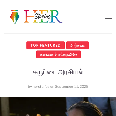
TOP FEATURED
அஞ்சனா
கல்யாணச் சந்தையிலே
கருப்பை அரசியல்
by
herstories
on
September 11, 2025