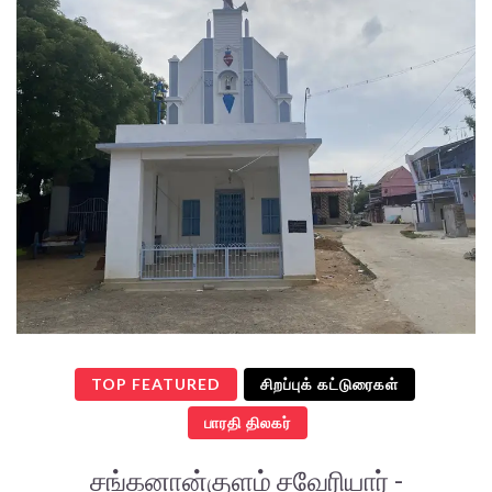
TOP FEATURED
சிறப்புக் கட்டுரைகள்
பாரதி திலகர்
சங்கனான்குளம் சவேரியார் -