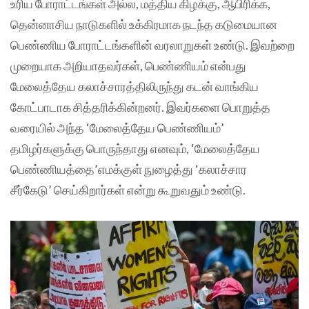
உரிய போராட்டங்கள் அல்ல, மத்திய கிழக்கு, ஆபிரிக்க,
தென்னாசிய நாடுகளில் உக்கிரமாக நடந்த கடுமையான
பெண்ணிய போராட்டங்களின் வரலாறுகள் உண்டு. இவற்றை
முறையாக அறியாதவர்கள், பெண்ணியம் என்பது
மேலைத்தேய கலாச்சாரத்திலிருந்து கடன் வாங்கிய
கோட்பாடாக சித்தரிக்கின்றனர். இவர்களை பொறுத்த
வரையில் அந்த ‘மேலைத்தேய பெண்ணியம்’
தமிழர்களுக்கு பொருந்தாது எனவும், ‘மேலைத்தேய
பெண்ணியத்தை’எமக்குள் நுழைத்து ‘கலாச்சார
சீர்கேடு’ செய்கிறார்கள் என்று கூறுவதும் உண்டு.