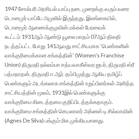
1947 சோல்பரி அரசியல் யாப்பு நடைமுறைக்கு வரும் வரை
டொனமுர் யாப்பே அமுலில் இருந்தது. இலங்கையில்,
டொனமூர் ஆணைக்குழவின் மக்கள் பேரவைக்
கூட்டம் 1931ஆம் ஆண்டு யூலை மாதம் 07ஆம் திகதி
நடத்தப்பட்ட போது 141ஆவது சாட்சியமாக ‘பெண்களின்
வாக்குரிமைக்கான சங்கத்தின்’ (Women’s Franchise
Union) திருமதி நல்லம்மா சத்யவாகீஸ்வர ஐயர், திருமதி ஸ்ரீ
பத்மநாதன், திருமதி ஈ.ஆர். தம்பிமுத்து ஆகிய தமிழ்ப்
பெண்களும் அடங்கலாக சங்கத்தின் உறுப்பினர்கள் அளித்த
சாட்சியத்தின் மூலம், 1931இல் பெண்களுக்கு
வாக்குரிமை கிடைத்தமை குறிப்பிடத்தக்கதாகும்.
வாக்குரிமை சங்கத்தின் செயலாளர் அக்னஸ் டி சில்வாவின்
(Agnes De Silva) பங்கும் மிக முக்கியமானது.