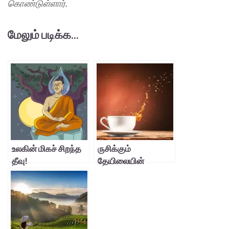
கொண்டுள்ளார்.
மேலும் படிக்க...
உலகின் மிகச் சிறந்த
ருசிக்கும்
தீவு!
தேயிலையின்
கசக்கும் உண்மைகள்