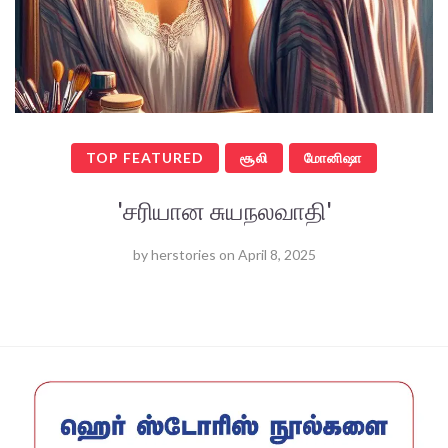
TOP FEATURED
சூலி
மோனிஷா
'சரியான சுயநலவாதி'
by
herstories
on
April 8, 2025