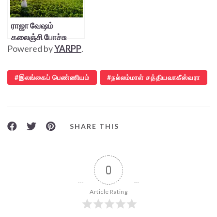
ராஜா வேஷம்
கலைஞ்சி போச்சு
Powered by
YARPP
.
டும்… டும்… டும்…
இலங்கைப் பெண்ணியம்
நல்லம்மாள் சத்தியவாகீஸ்வரா
SHARE THIS
0
Article Rating