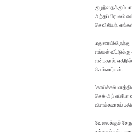
குழந்தைக்கும் பா
அந்தப் பிரபலம் 
செவிலியர். எங்கள
மதுரையிலிருந்து
எங்கள் வீட்டுக்
என்பதால், எதிரி
செல்வார்கள்.
’காய்ச்சல் மாத்த
செக்-அப் எப்போ 
விளக்கமாகப் பதி
வேலைக்குச் சேரு
உள்ளவர்கள் யாரா