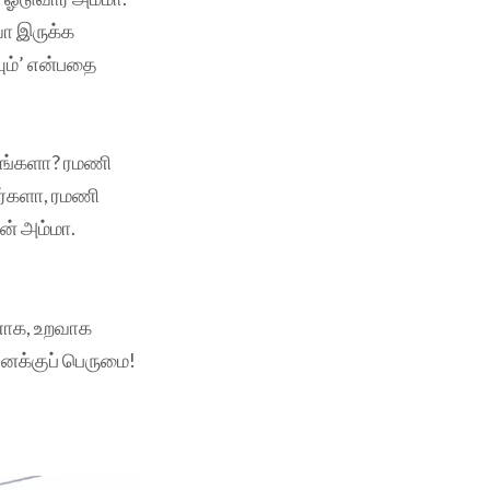
ோ இருக்க
ும்’ என்பதை
காங்களா? ரமணி
ார்களா, ரமணி
ன் அம்மா.
்ணாக, உறவாக
எனக்குப் பெருமை!