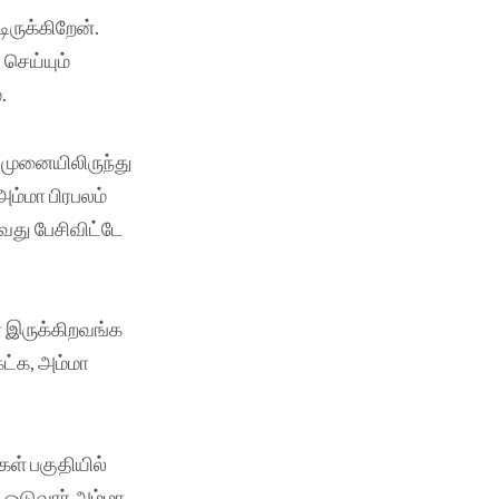
ிருக்கிறேன்.
செய்யும்
.
 முனையிலிருந்து
அம்மா பிரபலம்
வது பேசிவிட்டே
ா இருக்கிறவங்க
ட்க, அம்மா
ள் பகுதியில்
 ஓடுவார் அம்மா.