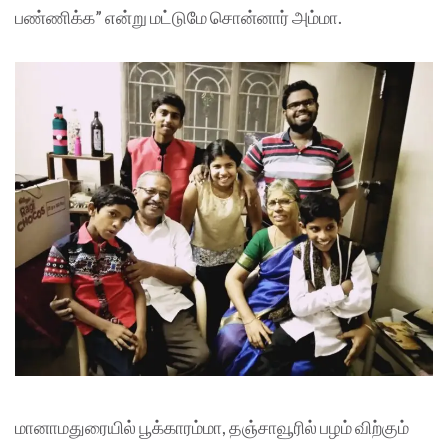
பண்ணிக்க” என்று மட்டுமே சொன்னார் அம்மா.
மானாமதுரையில் பூக்காரம்மா, தஞ்சாவூரில் பழம் விற்கும்