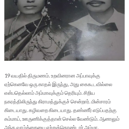
19 வயதில் திருமணம். உறவினரான அப்பாவுக்கு
ஏற்கெனவே ஒரு காதல் இருந்து, அது கைகூடவில்லை
என்பதெல்லாம் அம்மாவுக்கும் தெரியும். சிறிய
நகரத்திலிருந்து கிராமத்துக்குச் சென்றார். மின்சாரம்
கிடையாது. கழிவறை கிடையாது. தண்ணீர் எடுப்பதற்கு
கம்மாய், ஊருணிக்குத்தான் செல்ல வேண்டும். ஆனாலும்
அந்த வாழ்க்கையை ஏற்றுக்கொண்டார் அம்மா.