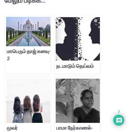
மேலும் படிக்க...
மாபெரும் தாஜ் கனவு-
2
நடமாடும் தெய்வம்
7
மூவர்
பாமா நேர்காணல்-