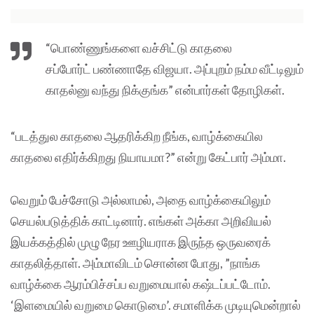
“பொண்ணுங்களை வச்சிட்டு காதலை
சப்போர்ட் பண்ணாதே விஜயா. அப்புறம் நம்ம வீட்டிலும்
காதல்னு வந்து நிக்குங்க” என்பார்கள் தோழிகள்.
“படத்துல காதலை ஆதரிக்கிற நீங்க, வாழ்க்கையில
காதலை எதிர்க்கிறது நியாயமா?” என்று கேட்பார் அம்மா.
வெறும் பேச்சோடு அல்லாமல், அதை வாழ்க்கையிலும்
செயல்படுத்திக் காட்டினார். எங்கள் அக்கா அறிவியல்
இயக்கத்தில் முழு நேர ஊழியராக இருந்த ஒருவரைக்
காதலித்தாள். அம்மாவிடம் சொன்ன போது, ”நாங்க
வாழ்க்கை ஆரம்பிச்சப்ப வறுமையால் கஷ்டப்பட்டோம்.
‘இளமையில் வறுமை கொடுமை’. சமாளிக்க முடியுமென்றால்