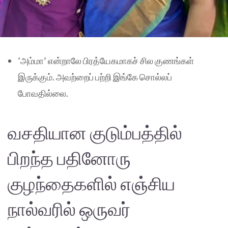
’அம்மா’ என்றாலே பிரத்யேகமாகச் சில குணங்கள்
இருக்கும். அவற்றைப் பற்றி இங்கே சொல்லப்
போவதில்லை.
வசதியான குடும்பத்தில்
பிறந்த பதினோரு
குழந்தைகளில் எஞ்சிய
நால்வரில் ஒருவர்