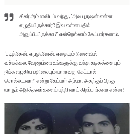
சிலர் அம்மாவிடம் வந்து, ‘அவ புருஷன் என்ன
எழுதியிருக்கார்? இவ என்ன பதில்
அனுப்பியிருக்கா?’ என்றெல்லாம் கேட்பார்களாம்.
‘படித்தேன், எழுதினேன். எதையும் நினைவில்
வச்சுக்கல. வேணும்னா உங்களுக்கு வந்த கடிதத்தையும்
நீங்க எழுதிய பதிலையும் யாராவது கேட்டால்
சொல்லிடவா?’ என்று கேட்பார் அம்மா. அதற்குப் பிறகு
யாரும் அடுத்தவர்களைப் பற்றி வாய் திறப்பார்களா என்ன!