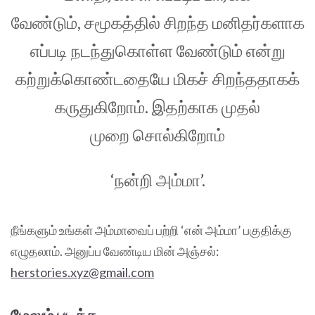
வேண்டும், சமூகத்தில் சிறந்த மனிதர்களாக
எப்படி நடந்துகொள்ள வேண்டும் என்று
கற்றுக்கொண்டதையே மிகச் சிறந்ததாகக்
கருதுகிறோம். இதற்காக முதல்
முறை சொல்கிறோம்
‘நன்றி அம்மா’.
நீங்களும் உங்கள் அம்மாவைப் பற்றி ‘என் அம்மா’ பகுதிக்கு
எழுதலாம். அனுப்ப வேண்டிய மின் அஞ்சல்:
herstories.xyz@gmail.com