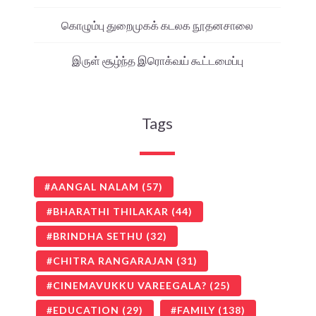
கொழும்பு துறைமுகக் கடலக நூதனசாலை
இருள் சூழ்ந்த இரொக்வய் கூட்டமைப்பு
Tags
AANGAL NALAM
(57)
BHARATHI THILAKAR
(44)
BRINDHA SETHU
(32)
CHITRA RANGARAJAN
(31)
CINEMAVUKKU VAREEGALA?
(25)
EDUCATION
(29)
FAMILY
(138)