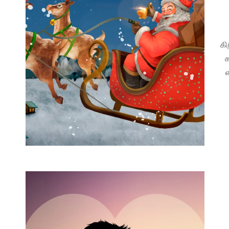
கி
க
எ