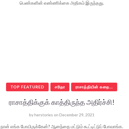
பெண்களின் எண்ணிக்கை அதிகம் இருந்தது.
TOP FEATURED
சரிதா
ராசாத்தியின் கதை...
ராசாத்திக்குக் காத்திருந்த அதிர்ச்சி!
by
herstories
on
December 29, 2021
நான் எங்க போயிருக்கேன்? ஆனந்தை மட்டும் கூட்டிட்டுப் போவாங்க.