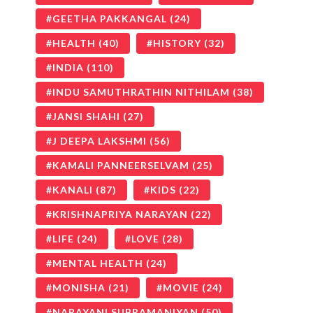
GEETHA PAKKANGAL
(24)
HEALTH
(40)
HISTORY
(32)
INDIA
(110)
INDU SAMUTHRATHIN NITHILAM
(38)
JANSI SHAHI
(27)
J DEEPA LAKSHMI
(56)
KAMALI PANNEERSELVAM
(25)
KANALI
(87)
KIDS
(22)
KRISHNAPRIYA NARAYAN
(22)
LIFE
(24)
LOVE
(28)
MENTAL HEALTH
(24)
MONISHA
(21)
MOVIE
(24)
NARAYANI SUBRAMANIYAN
(50)