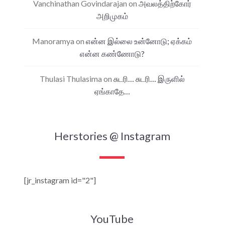
Vanchinathan Govindarajan
on
அவலத்திற்கோர்
அறிமுகம்
Manoramya
on
என்ன இல்லை உன்னோடு; ஏக்கம்
என்ன கண்ணோடு?
Thulasi Thulasima
on
சுடரி… சுடரி… இருளில்
ஏங்காதே…
Herstories @ Instagram
[jr_instagram id="2"]
YouTube