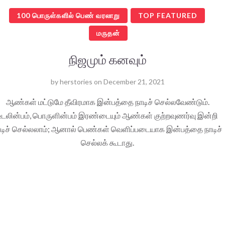
100 பொருள்களில் பெண் வரலாறு
TOP FEATURED
மருதன்
நிஜமும் கனவும்
by
herstories
on
December 21, 2021
ஆண்கள் மட்டுமே தீவிரமாக இன்பத்தை நாடிச் செல்லவேண்டும்.
உடலின்பம், பொருளின்பம் இரண்டையும் ஆண்கள் குற்றவுணர்வு இன்றி
ாடிச் செல்லலாம்; ஆனால் பெண்கள் வெளிப்படையாக இன்பத்தை நாடிச்
செல்லக் கூடாது.