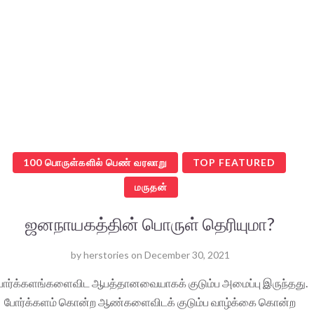
100 பொருள்களில் பெண் வரலாறு
TOP FEATURED
மருதன்
ஜனநாயகத்தின் பொருள் தெரியுமா?
by
herstories
on
December 30, 2021
ோர்க்களங்களைவிட ஆபத்தானவையாகக் குடும்ப அமைப்பு இருந்தது.
போர்க்களம் கொன்ற ஆண்களைவிடக் குடும்ப வாழ்க்கை கொன்ற