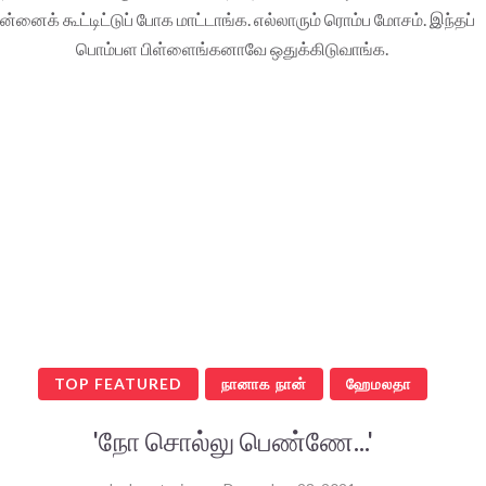
ன்னைக் கூட்டிட்டுப் போக மாட்டாங்க. எல்லாரும் ரொம்ப மோசம். இந்தப்
பொம்பள பிள்ளைங்கனாவே ஒதுக்கிடுவாங்க.
TOP FEATURED
நானாக நான்
ஹேமலதா
'நோ சொல்லு பெண்ணே...'