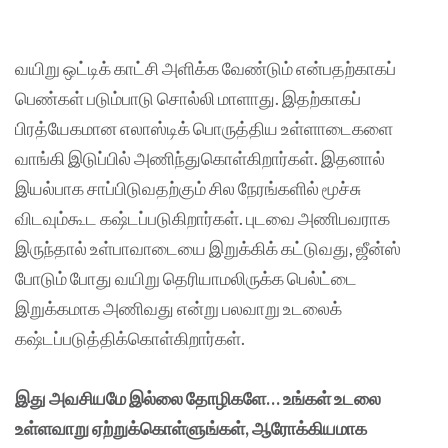
வயிறு ஒட்டிக் காட்சி அளிக்க வேண்டும் என்பதற்காகப்
பெண்கள் படும்பாடு சொல்லி மாளாது. இதற்காகப்
பிரத்யேகமான எலாஸ்டிக் பொருத்திய உள்ளாடைகளை
வாங்கி இடுப்பில் அணிந்துகொள்கிறார்கள். இதனால்
இயல்பாக சாப்பிடுவதற்கும் சில நேரங்களில் மூச்சு
விடவும்கூட கஷ்டப்படுகிறார்கள். புடவை அணிபவராக
இருந்தால் உள்பாவாடையை இறுக்கிக் கட்டுவது, ஜீன்ஸ்
போடும் போது வயிறு தெரியாமலிருக்க பெல்ட்டை
இறுக்கமாக அணிவது என்று பலவாறு உடலைக்
கஷ்டப்படுத்திக்கொள்கிறார்கள்.
இது அவசியமே இல்லை தோழிகளே… உங்கள் உடலை
உள்ளவாறு ஏற்றுக்கொள்ளுங்கள், ஆரோக்கியமாக