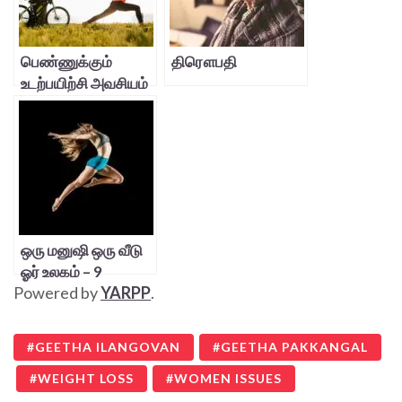
பெண்ணுக்கும்
திரௌபதி
உடற்பயிற்சி அவசியம்
ஒரு மனுஷி ஒரு வீடு
ஓர் உலகம் – 9
Powered by
YARPP
.
GEETHA ILANGOVAN
GEETHA PAKKANGAL
WEIGHT LOSS
WOMEN ISSUES