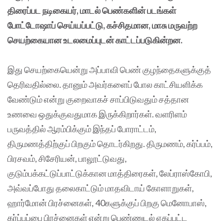
திரைப்பட நடிகையர், மாடல் பெண்களின் படங்கள்
போட்டோஷாப் செய்யப்பட்டு, கச்சிதமான, மாசு மருவற்ற
செயற்கையான உடலமைப்புடன் காட்டப்படுகின்றன.
இது செயற்கையென்று அப்பாவி பெண் குழந்தைகளுக்குத்
தெரிவதில்லை. தானும் அவர்களைப் போல காட்சியளிக்க
வேண்டும் என்று குறைவாகச் சாப்பிடுவதும் சத்தான
உணவை ஒதுக்குவதுமாக இருக்கிறார்கள். வளரிளம்
பருவத்தில் ஆரம்பிக்கும் இந்தப் போராட்டம்,
திருமணத்திற்குப் பிறகும் தொடர்கிறது. திருமணம், கர்ப்பம்,
பிரசவம், சிசேரியன், பாலூட்டுவது,
குடும்பக்கட்டுப்பாட்டுக்கான மாத்திரைகள், லேப்ராஸ்கோபி,
அவ்வப்போது தலைகாட்டும் மாதவிடாய் கோளாறுகள்,
ஹார்மோன் பிரச்னைகள், 40களுக்குப் பிறகு மெனோபாஸ்,
கர்ப்பப்பை பிரச்னைகள் என்று பெண்ணுடல் ஏகப்பட்ட