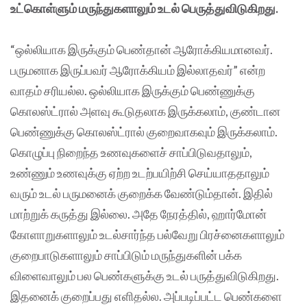
உட்கொள்ளும் மருந்துகளாலும் உடல் பெருத்துவிடுகிறது.
“ஒல்லியாக இருக்கும் பெண்தான் ஆரோக்கியமானவர்.
பருமனாக இருப்பவர் ஆரோக்கியம் இல்லாதவர்” என்ற
வாதம் சரியல்ல. ஒல்லியாக இருக்கும் பெண்ணுக்கு
கொலஸ்ட்ரால் அளவு கூடுதலாக இருக்கலாம், குண்டான
பெண்ணுக்கு கொலஸ்ட்ரால் குறைவாகவும் இருக்கலாம்.
கொழுப்பு நிறைந்த உணவுகளைச் சாப்பிடுவதாலும்,
உண்ணும் உணவுக்கு ஏற்ற உடற்பயிற்சி செய்யாததாலும்
வரும் உடல் பருமனைக் குறைக்க வேண்டும்தான். இதில்
மாற்றுக் கருத்து இல்லை. அதே நேரத்தில், ஹார்மோன்
கோளாறுகளாலும் உடல்சார்ந்த பல்வேறு பிரச்னைகளாலும்
குறைபாடுகளாலும் சாப்பிடும் மருந்துகளின் பக்க
விளைவாலும் பல பெண்களுக்கு உடல் பருத்துவிடுகிறது.
இதனைக் குறைப்பது எளிதல்ல. அப்படிப்பட்ட பெண்களை