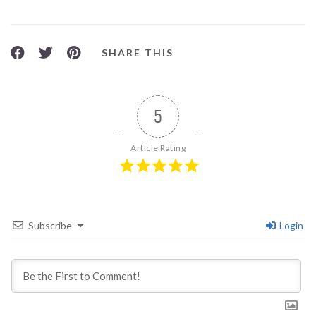
SHARE THIS
5
Article Rating
Subscribe
Login