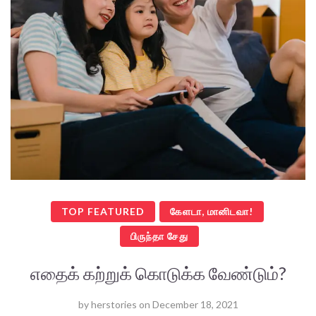
TOP FEATURED
கேளடா, மானிடவா!
பிருந்தா சேது
எதைக் கற்றுக் கொடுக்க வேண்டும்?
by
herstories
on
December 18, 2021