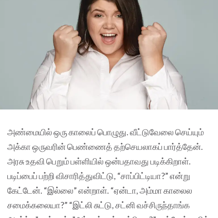
அண்மையில் ஒரு காலைப் பொழுது. வீட்டுவேலை செய்யும்
அக்கா ஒருவரின் பெண்ணைத் தற்செயலாகப் பார்த்தேன்.
அரசு உதவி பெறும் பள்ளியில் ஒன்பதாவது படிக்கிறாள்.
படிப்பைப் பற்றி விசாரித்துவிட்டு, “சாப்பிட்டியா?” என்று
கேட்டேன். “இல்லை” என்றாள். “ஏன்டா, அம்மா காலைல
சமைக்கலையா?” “இட்லி சுட்டு, சட்னி வச்சிருந்தாங்க