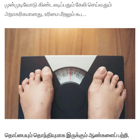
முன்முடிவோடு கிண்டலடிப்பதும் கேலி செய்வதும்
அநாகரிகமானது, உரிமை மீறலும் கூட.
தொப்பையும் தொந்தியுமாக இருக்கும் ஆண்களைப் பற்றி,