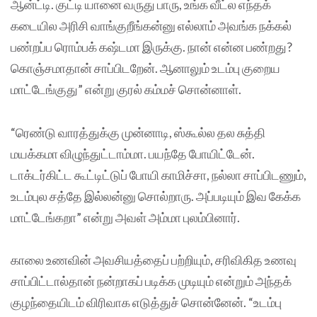
ஆன்ட்டி. குட்டி யானை வருது பாரு, உங்க வீட்ல எந்தக்
கடையில அரிசி வாங்குறீங்கன்னு எல்லாம் அவங்க நக்கல்
பண்றப்ப ரொம்பக் கஷ்டமா இருக்கு. நான் என்ன பண்றது?
கொஞ்சமாதான் சாப்பிடறேன். ஆனாலும் உடம்பு குறைய
மாட்டேங்குது” என்று குரல் கம்மச் சொன்னாள்.
“ரெண்டு வாரத்துக்கு முன்னாடி, ஸ்கூல்ல தல சுத்தி
மயக்கமா விழுந்துட்டாம்மா. பயந்தே போயிட்டேன்.
டாக்டர்கிட்ட கூட்டிட்டுப் போயி காமிச்சா, நல்லா சாப்பிடணும்,
உடம்புல சத்தே இல்லன்னு சொல்றாரு. அப்படியும் இவ கேக்க
மாட்டேங்கறா” என்று அவள் அம்மா புலம்பினார்.
காலை உணவின் அவசியத்தைப் பற்றியும், சரிவிகித உணவு
சாப்பிட்டால்தான் நன்றாகப் படிக்க முடியும் என்றும் அந்தக்
குழந்தையிடம் விரிவாக எடுத்துச் சொன்னேன். “உடம்பு