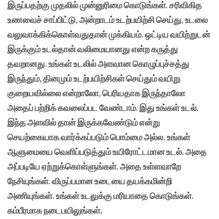
இருப்பதற்கு முதலில் முன்னுரிமை கொடுங்கள். சரிவிகித
உணவைச் சாப்பிட்டு, அன்றாடம் உடற்பயிற்சி செய்து, உடலை
வலுவாக்கிக்கொள்வதுதான் முக்கியம். ஒட்டிய வயிற்றுடன்
இருக்கும் உடல்தான் வலிமையானது என்ற கருத்து
தவறானது. உங்கள் உடலில் அளவான கொழுப்புச்சத்து
இருந்தும், தினமும் உடற்பயிற்சிகள் செய்தும் வயிறு
குறையவில்லை என்றாலோ, பெரியதாக இருந்தாலோ
அதைப் பற்றிக் கவலைப்பட வேண்டாம். இது உங்கள் உடல்.
இந்த அளவில் தான் இருக்கவேண்டும் என்று
செயற்கையாக வார்க்கப்படும் பொம்மை அல்ல. உங்கள்
ஆளுமையை வெளிப்படுத்தும் உயிரோட்டமான உடல். அதை
அப்படியே ஏற்றுக்கொள்ளுங்கள். அதை உள்ளவாறே
நேசியுங்கள். விருப்பமான உடையை தயக்கமின்றி
அணியுங்கள். உங்கள் உடலுக்கு மரியாதை கொடுங்கள்.
கம்பீரமாக நடைபயிலுங்கள்.