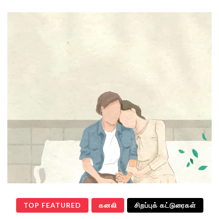
TOP FEATURED
கனலி
சிறப்புக் கட்டுரைகள்