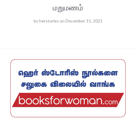
மறுமணம்
by
herstories
on
December 15, 2021