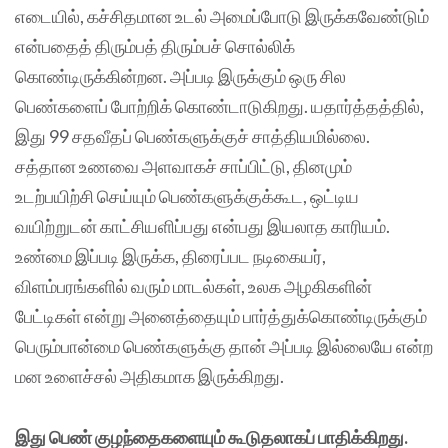
எடையில், கச்சிதமான உடல் அமைப்போடு இருக்கவேண்டும்
என்பதைத் திரும்பத் திரும்பச் சொல்லிக்
கொண்டிருக்கின்றன. அப்படி இருக்கும் ஒரு சில
பெண்களைப் போற்றிக் கொண்டாடுகிறது. யதார்த்தத்தில்,
இது 99 சதவீதப் பெண்களுக்குச் சாத்தியமில்லை.
சத்தான உணவை அளவாகச் சாப்பிட்டு, தினமும்
உடற்பயிற்சி செய்யும் பெண்களுக்குக்கூட, ஒட்டிய
வயிற்றுடன் காட்சியளிப்பது என்பது இயலாத காரியம்.
உண்மை இப்படி இருக்க, திரைப்பட நடிகையர்,
விளம்பரங்களில் வரும் மாடல்கள், உலக அழகிகளின்
பேட்டிகள் என்று அனைத்தையும் பார்த்துக்கொண்டிருக்கும்
பெரும்பான்மை பெண்களுக்கு தான் அப்படி இல்லையே என்ற
மன உளைச்சல் அதிகமாக இருக்கிறது.
இது பெண் குழந்தைகளையும் கூடுதலாகப் பாதிக்கிறது.