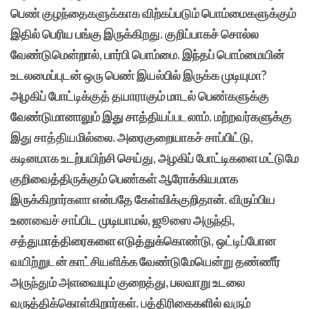
பெண் குழந்தைகளுக்காக விற்கப்படும் பொம்மைகளுக்கும்
இதில் பெரிய பங்கு இருக்கிறது. குறிப்பாகச் சொல்ல
வேண்டுமென்றால், பார்பி பொம்மை. இந்தப் பொம்மையின்
உடலமைப்புடன் ஒரு பெண் இயல்பில் இருக்க முடியுமா?
அழகிப் போட்டிக்குத் தயாராகும் மாடல் பெண்களுக்கு
வேண்டுமானாலும் இது சாத்தியப்படலாம். மற்றவர்களுக்கு
இது சாத்தியமில்லை. அரைகுறையாகச் சாப்பிட்டு,
கடினமாக உடற்பயிற்சி செய்து, அழகிப் போட்டிகளை மட்டுமே
குறிவைத்திருக்கும் பெண்கள் ஆரோக்கியமாக
இருக்கிறார்களா என்பதே கேள்விக்குறிதான். விரும்பிய
உணவைச் சாப்பிட முடியாமல், ஜூஸை அருந்தி,
சத்துமாத்திரைகளை எடுத்துக்கொண்டு, ஒட்டிப்போன
வயிற்றுடன் காட்சியளிக்க வேண்டுமேயென்று தண்ணீர்
அருந்தும் அளவையும் குறைத்து, பலவாறு உடலை
வருத்திக்கொள்கிறார்கள். பத்திரிகைகளில் வரும்