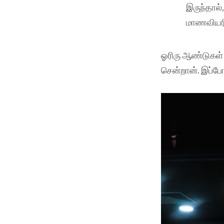
இருந்தால
மாணவியரி
ஓரிரு ஆண்டுகள் க
சென்றான். இப்போ