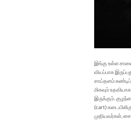
இங்கு உள்ள சாலைக
வியப்பாக இருப்ப
சாய்தளம் கண்டிப
மிகவும் உதவியாக
இருக்கும். குழந்
(cart) கடையிலிரு
முதியவர்கள், சை