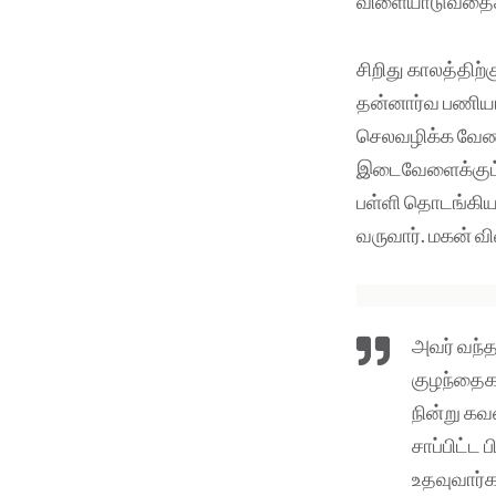
விளையாடுவதைக் கவ
சிறிது காலத்திற்
தன்னார்வ பணியாள
செலவழிக்க வேண
இடைவேளைக்கும் 
பள்ளி தொடங்கியது
வருவார். மகன் வி
அவர் வந்
குழந்தைக
நின்று க
சாப்பிட்ட
உதவுவார்க