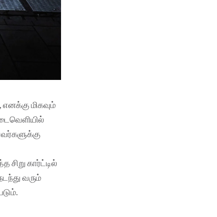
, எனக்கு மிகவும்
 இடைவெளியில்
யவர்களுக்கு
 சிறு கார்ட்டில்
நடந்து வரும்
டும்.