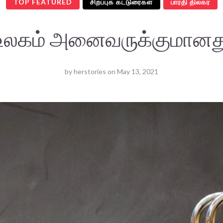
TOP FEATURED
சிறப்புக் கட்டுரைகள்
பாரதி திலகர்
உலகம் அனைவருக்குமானத
by
herstories
on
May 13, 2021