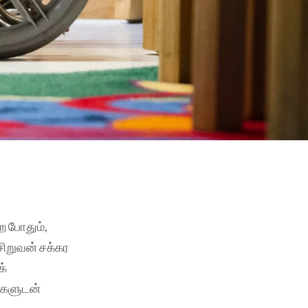
ற போதும்,
சிறுவன் சக்கர
க்
ர்களுடன்