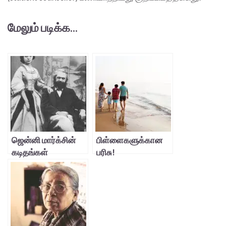
மேலும் படிக்க...
ஜென்னி மார்க்சின்
பிள்ளைகளுக்கான
கடிதங்கள்
பரிசு!