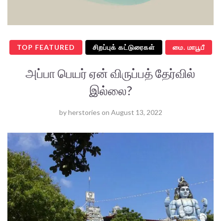
TOP FEATURED
சிறப்புக் கட்டுரைகள்
மை. மாபூபீ
அப்பா பெயர் ஏன் விருப்பத் தேர்வில்
இல்லை?
by
herstories
on
August 13, 2022