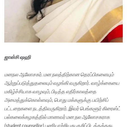
ஜான்சி ஷஹி
மனநல ஆலோசகர். மன நலத்திற்கான தெரப்பிகளையும்
ஆற்றுப்படுத்துதலையும் வழங்கி வருகிறார். வாழ்க்கையை
மகிழ்ச்சியாக வாழவும், பிடித்த எதிர்காலத்தை
அமைத்துக்கொள்ளவும், பொது மக்களுக்கு பயிற்சிப்
பட்டறைகளை நடத்திவருகிறார். இவர் பெங்களூர் கிரைஸ்ட்
பல்கலைக்கழகத்தில் மாணவர் மன நல ஆலோசகராக
(student counsellor) பணியாற்றியது குறிப்பிடத்தக்கது.