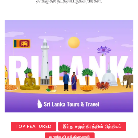
தாக்குதல் நடத்தியிருக்கிறார்கள்.
TOP FEATURED
இந்து சமுத்திரத்தின் நித்திலம்
ரமாதேவி ரத்தினசாமி