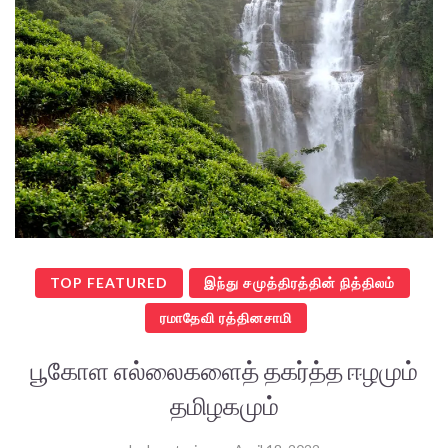
TOP FEATURED
இந்து சமுத்திரத்தின் நித்திலம்
ரமாதேவி ரத்தினசாமி
பூகோள எல்லைகளைத் தகர்த்த ஈழமும்
தமிழகமும்