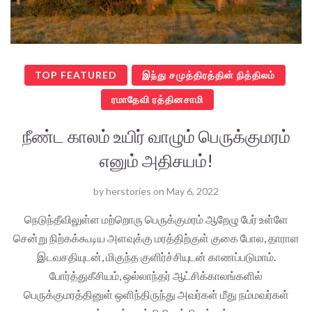
TOP FEATURED
இந்து சமுத்திரத்தின் நித்திலம்
ரமாதேவி ரத்தினசாமி
நீண்ட காலம் உயிர் வாழும் பெருக்குமரம்
எனும் அதிசயம்!
by
herstories
on
May 6, 2022
நெடுந்தீவிலுள்ள மற்றொரு பெருக்குமரம் ஆறேழு பேர் உள்ளே
சென்று நிற்கக்கூடிய அளவுக்கு மரத்திற்குள் குகை போல, தாராள
இடவசதியுடன், மிகுந்த குளிர்ச்சியுடன் காணப்படுமாம்.
போர்த்துகீசியம், ஒல்லாந்தர் ஆட்சிக்காலங்களில்
பெருக்குமரத்தினுள் ஒளிந்திருந்து அவர்கள் மீது நம்மவர்கள்