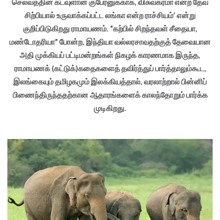
செல்வத்தின் கடவுளான குபேரனுக்காக, விசுவகர்மா என்ற தேவ
சிற்பியால் உருவாக்கப்பட்ட லங்கா என்ற ராச்சியம்’ என்று
குறிப்பிடுகிறது ராமாயணம். “கற்பில் சிறந்தவள் சீதையா,
மண்டோதரியா” போன்ற, இந்தியா வல்லரசாவதற்குத் தேவையான
அதி முக்கியப் பட்டிமன்றங்கள் நிகழக் காரணமாக இருந்த,
ராமாயணக் (கட்டுக்)கதைகளைத் தவிர்த்துப் பார்த்தாலும்கூட,
இலங்கையும் தமிழகமும் இலக்கியத்தால், வரலாற்றால் பின்னிப்
பிணைந்திருந்ததற்கான ஆதாரங்களைக் காலந்தோறும் பார்க்க
முடிகிறது.