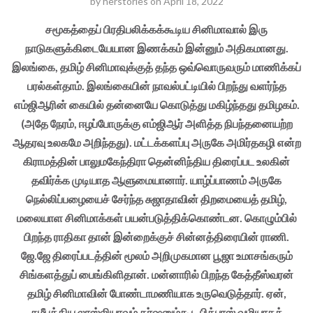
by
herstories
on
April 18, 2022
சமூகத்தைப் பிரதிபலிக்கக்கூடிய சினிமாவால் இரு
நாடுகளுக்கிடையேயான இணக்கம் இன்னும் அதிகமானது.
இலங்கை, தமிழ் சினிமாவுக்குத் தந்த ஒவ்வொருவரும் மாணிக்கப்
பரல்கள்தாம். இலங்கையின் நாவல்பட்டியில் பிறந்து வளர்ந்த
எம்ஜிஆரின் கையில் தன்னையே கொடுத்து மகிழ்ந்தது தமிழகம்.
(அதே நேரம், ஈழப்போருக்கு எம்ஜிஆர் அளித்த நிபந்தனையற்ற
ஆதரவு உலகமே அறிந்தது). மட்டக்களப்பு அருகே அமிர்தகழி என்ற
கிராமத்தின் பாலுமகேந்திரா தென்னிந்திய திரைப்பட உலகின்
தவிர்க்க முடியாத ஆளுமையானார். யாழ்ப்பாணம் அருகே
நெல்லிப்பழையைச் சேர்ந்த சுஜாதாவின் திறமையைத் தமிழ்,
மலையாள சினிமாக்கள் பயன்படுத்திக்கொண்டன. கொழும்பில்
பிறந்த ராதிகா தான் இன்றைக்குச் சின்னத்திரையின் ராணி.
ஜே.ஜே திரைப்படத்தின் மூலம் அறிமுகமான பூஜா உமாசங்கரும்
சிங்களத்துப் பைங்கிளிதான். மன்னாரில் பிறந்த கேத்தீஸ்வரன்
தமிழ் சினிமாவின் போண்டாமணியாக உருவெடுத்தார். ஏன்,
சமீபத்திய லாஸ்லியாவும் தர்ஷனும்கூட பிக்பாஸ் வழியாகக்