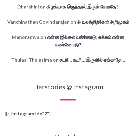
Dharshini
on
கிழக்காக இருந்தால் இருள் சேராதே !
Vanchinathan Govindarajan
on
அவலத்திற்கோர் அறிமுகம்
Manoramya
on
என்ன இல்லை உன்னோடு; ஏக்கம் என்ன
கண்ணோடு?
Thulasi Thulasima
on
சுடரி… சுடரி… இருளில் ஏங்காதே…
Herstories @ Instagram
[jr_instagram id="2"]