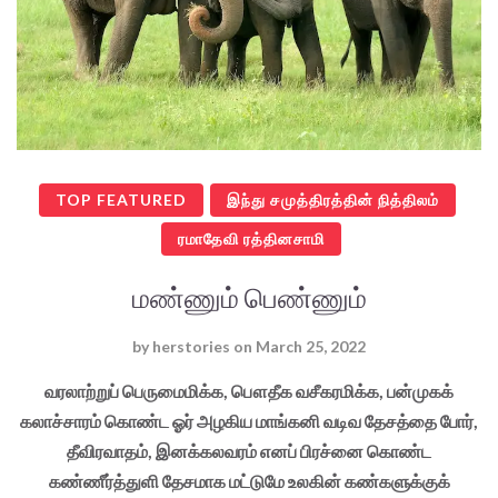
TOP FEATURED
இந்து சமுத்திரத்தின் நித்திலம்
ரமாதேவி ரத்தினசாமி
மண்ணும் பெண்ணும்
by
herstories
on
March 25, 2022
வரலாற்றுப் பெருமைமிக்க, பௌதீக வசீகரமிக்க, பன்முகக்
கலாச்சாரம் கொண்ட ஓர் அழகிய மாங்கனி வடிவ தேசத்தை போர்,
தீவிரவாதம், இனக்கலவரம் எனப் பிரச்னை கொண்ட
கண்ணீர்த்துளி தேசமாக மட்டுமே உலகின் கண்களுக்குக்