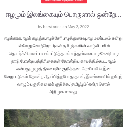
ஈழமும் இலங்கையும் பொருளால் ஒன்றே…
by
herstories
on
May 2, 2022
ஈழக்காசு, ஈழக் கழஞ்சு, ஈழச்சேரி, ஈழத்துணவு, ஈழ மண்டலம் என்று
பல்வேறு சொற்றொடர்கள் தமிழர்களின் வாழ்வியலில்
தொடர்ச்சியாகப் பயன்பட்டுத்தான் வந்துள்ளன. ஈழ கேசரி, ஈழ
நாடு போன்ற பத்திரிகைகள் தோன்றிய காலத்தில்கூட, ஈழம்
என்பது முழுத் தீவையுமே குறித்தன. அரசியலில் இன
வேறுபாடுகள் தோன்ற ஆரம்பித்தபோது தான், இலங்கையில் தமிழர்
வாழும் பகுதிகளைக் குறிக்க, ‘தமிழீழம்’ என்ற சொல்
அறிமுகமானது.