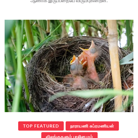
ஆணாக இருப்பதையே விரும்புகின்றன.
TOP FEATURED
நாராயணி சுப்ரமணியன்
விலங்குகளும் பாலினமும்