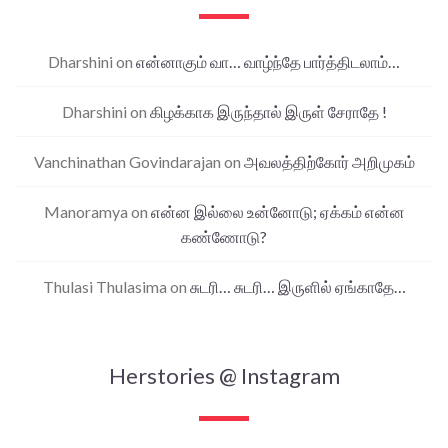
Dharshini
on
என்னாகும் வா… வாழ்ந்தே பார்த்திடலாம்…
Dharshini
on
கிழக்காக இருந்தால் இருள் சேராதே !
Vanchinathan Govindarajan
on
அவலத்திற்கோர் அறிமுகம்
Manoramya
on
என்ன இல்லை உன்னோடு; ஏக்கம் என்ன
கண்ணோடு?
Thulasi Thulasima
on
சுடரி… சுடரி… இருளில் ஏங்காதே…
Herstories @ Instagram