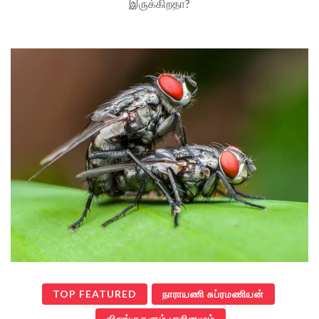
இருக்கிறதா?
TOP FEATURED
நாராயணி சுப்ரமணியன்
விலங்குகளும் பாலினமும்