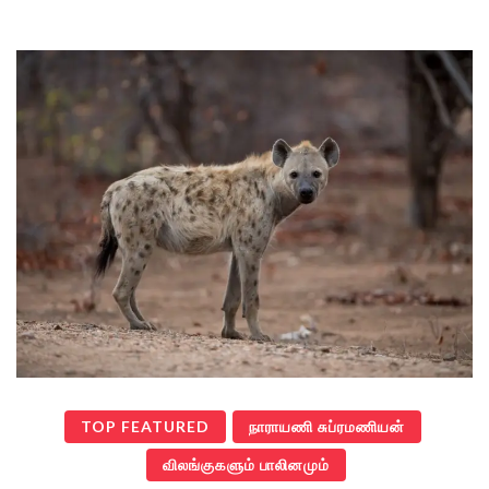
TOP FEATURED
நாராயணி சுப்ரமணியன்
விலங்குகளும் பாலினமும்