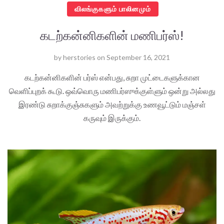
விலங்குகளும் பாலினமும்
கடற்கன்னிகளின் மணிபர்ஸ்!
by
herstories
on
September 16, 2021
கடற்கன்னிகளின் பர்ஸ் என்பது, சுறா முட்டைகளுக்கான
வெளிப்புறக் கூடு. ஒவ்வொரு மணிபர்ஸுக்குள்ளும் ஒன்று அல்லது
இரண்டு சுறாக்குஞ்சுகளும் அவற்றுக்கு உணவூட்டும் மஞ்சள்
கருவும் இருக்கும்.