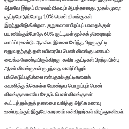
ஆகவே இந்தப் பிரசவம் மிகவும் ஆபத்தானது. முதல் முறை
குட்டிபோடும்போது 10% பெண் விலங்குகள்
இறந்துவிடுகின்றன. குறுகலான பிறப்புப் பாதைக்குள்
பயணிக்கும்போதே 60% குட்டிகள் மூச்சுத் திணறவும்
வாய்ப்பு உண்டு. ஆகவே, இணை சேர்ந்த பிறகு குட்டி
ஈனுவதற்குத் தன் உயிரையே பெண் விலங்கு பணயம்
வைக்க வேண்டியிருக்கிறது. தவிர, குட்டிகள் பிறந்த பின்பு
ஆண் விலங்குகள் குழந்தை வளர்ப்பிலும்
பங்கெடுப்பதில்லை என்பதால் குட்டிகளைக்
கவனித்துக்கொள்ள வேண்டிய பொறுப்பும் பெண்
விலங்குகளையே சேரும். பெண் விலங்குகள்
கூட்டத்துக்குத் தலைமை வகித்து அதிக உணவு
உண்பதற்கும் இதுவே காரணம் என்கிறார்கள் விஞ்ஞானிகள்.
குட்டி வெளியில் வருவதற்குக் கொஞ்ச காலம் முன்பு,