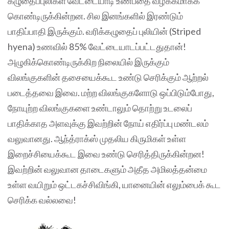
கழுதைப்புலிகள் வேட்டையாடி உண்பதை வழக்கமாகக்
கொண்டிருக்கின்றன. சில இனங்களில் இரண்டும்
பாதிப்பாதி இருக்கும். வரிக்கழுதைப் புலியின் (Striped
hyena) உணவில் 85% வேட்டையாடப்பட்டதுதான்!
அழுகிக்கொண்டிருக்கிற நிலையில் இருக்கும்
விலங்குகளின் தசையைக்கூட உண்டு செரிக்கும் ஆற்றல்
படைத்தவை இவை. மற்ற விலங்குகளோடு ஒப்பிடும்போது,
நோயுற்ற விலங்குகளை உண்டாலும் தொற்று உடலைப்
பாதிக்காத அளவுக்கு இவற்றின் நோய் எதிர்ப்பு மண்டலம்
வலுவானது. ஆந்த்ராக்ஸ் முதலிய கிருமிகள் உள்ள
இறைச்சியைக்கூட இவை உண்டு செரித்திருக்கின்றன!
இவற்றின் வலுவான தாடைகளும் அதீத அமிலத்தன்மை
உள்ள வயிறும் ஒட்டகச்சிவிங்கி, யானையின் எலும்பைக் கூட
செரிக்க வல்லவை!