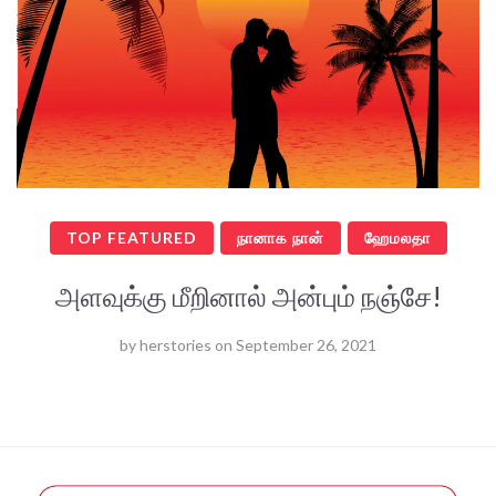
TOP FEATURED
நானாக நான்
ஹேமலதா
அளவுக்கு மீறினால் அன்பும் நஞ்சே!
by
herstories
on
September 26, 2021