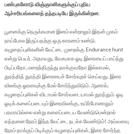
பண்புகளோடு விஞ்ஞானிகளுக்குப் புதிய
ஆச்சரியங்களைத் தந்தபடியே இருக்கின்றன.
பூனைக்கு நெருக்கமான இனம் என்றாலும் இதன் முகம்
நாய்போல இருப்பதற்கு ஒரு காரணம் உண்டு.
கழுதைப்புலிகளின் வேட்டை முறைக்கு Endurance hunt
என்று பெயர். அதாவது, வேகமாக ஓடி இரையைப் பாய்ந்து
பிடிப்பதோ, மறைந்திருந்து தாக்குவதோ இல்லாமல்,
துரத்தித் துரத்தி இரையைச் சோர்வுறச் செய்வது. இரை
விலங்கு ஓரளவுக்கு மேல் சோர்ந்துவிடும். ஆனால்,
கழுதைப்புலிகள் விடாமல் சோர்வடையாமல் துரத்தும். ஓடி
ஓடிக் களைப்படையும் இரைவிலங்கு, உயிர்போனாலும்
பரவாயில்லை என்று களைப்படைய வேண்டுமென்றால்
எத்தனை நேரம் இந்த வேட்டை நடக்க வேண்டும்! அவ்வளவு
நேரம் தாக்குப் பிடிக்கும் கழுதைப்புலிகள், இரை சோர்ந்த