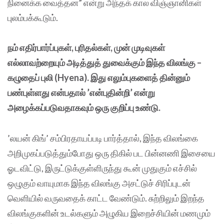
நினைக்க வைத்தன” என்று அந்தக் கால விஞ்ஞானிகள்
புலம்பக்கூடும்.
நம் எதிர்பார்ப்புகள், புரிதல்கள், முன் முடிவுகள்
எல்லாவற்றையும் அடித்துத் துவைக்கும் இந்த விலங்கு –
கழுதைப் புலி (Hyena). இது எலும்புகளைத் தின்னும்
பண்புள்ளது என்பதால் ’என்புதின்றி’ என்று
அழைக்கப்படுவதாகவும் ஒரு குறிப்பு உண்டு.
’லயன் கிங்’ சம்பிரதாயப்படி பார்த்தால், இந்த விலங்கை
அறிமுகப்படுத்தும்போது ஒரு திகில் பட பின்னணி இசையை
ஓடவிட்டு, இருட்டுக்குள்ளிருந்து கூன் முதுகும் எச்சில்
ஒழுகும் வாயுமாக இந்த விலங்கு அசட்டுச் சிரிப்புடன்
வெளியில் வருவதைக் காட்ட வேண்டும். சுற்றிலும் இறந்த
விலங்குகளின் உடல்களும் அழுகிய இறைச்சியின் மணமும்