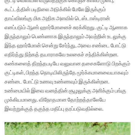
கூட்டத்தின் படிநிலை அடுக்கில் மேலே இருக்கும்
தாய்விலங்கு மிக அதிக அளவில் டெஸ்டாஸ்டிரான்
எனப்படும் ஆண் ஹார்மோனைச் சுரக்கிறது. குட்டி ஆணாக
இருந்தாலும் பெண்ணாக இருந்தாலும் அவற்றின் உடலுக்கு
இந்த ஹார்மோன் சென்று சேர்ந்து, அவை சண்டை போட்டு
எதிர்த்து நிற்கத் தயாராகவே உலகைச் சந்திக்கின்றன.
கண்களைத் திறந்தபடியே வலுவான தசைகளோடு பிறக்கும்
குட்டிகள், பிறந்த நொடியிலிருந்தே மூர்க்கமானவையாகவும்
சண்டை போட்டு உணவு உண்ணவும் இருக்கின்றன.
உண்மையில் இவை வனத்தின் சூழலுக்கு அளிக்கும் பங்கு
முக்கியமானது. விநோதமான தோற்றத்தாலேயே
இவற்றுக்குத் தகுந்த மதிப்பு தரப்படுவதில்லை.