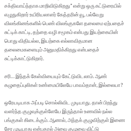
சக்திவாய்ந்தாக மாறிவிடுகிறது” என்று ஒரு கட்டுரையில்
எழுதுகிறார் உயிரியலாளர் கேத்தரின் வூ. பல்வேறு
விலங்கினங்களில் பெண் விலங்குகளே தலைமை ஏற்பதைச்
சுட்டிக் காட்டி, தந்தை வழி சமூகம் என்பது இயற்கையின்
பொது விதியல்ல, இயற்கை எல்லாவிதமான
தலைமைகளையும் அனுமதிக்கிறது என்பதைச்
சுட்டிக்காட்டுகிறார்.
சரி… இந்தக் கேள்வியையும் கேட்டுவிடலாம். ஆண்
கழுதைப்புலிகள் உண்மையிலேயே பாவம்தான், இல்லையா?
ஒரேயடியாக அப்படி சொல்லிவிட முடியாது. தான் பிறந்து
வளர்ந்த குழுவுக்குள்ளேயே இருந்தால் உணவில் நல்ல
பங்குகள் கிடைக்கும். ஆனால், அந்தக் குழுவிற்குள் இணை
சேர முடியாது என்பதால் அவை குழுவை விட்டு