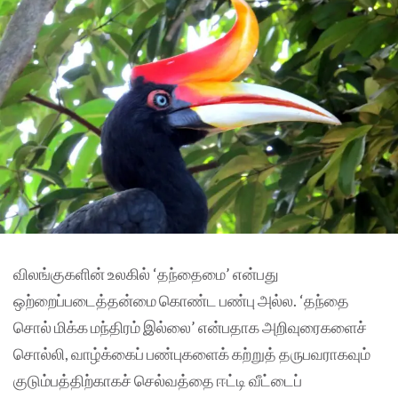
விலங்குகளின் உலகில் ‘தந்தைமை’ என்பது
ஒற்றைப்படைத்தன்மை கொண்ட பண்பு அல்ல. ‘தந்தை
சொல் மிக்க மந்திரம் இல்லை’ என்பதாக அறிவுரைகளைச்
சொல்லி, வாழ்க்கைப் பண்புகளைக் கற்றுத் தருபவராகவும்
குடும்பத்திற்காகச் செல்வத்தை ஈட்டி வீட்டைப்