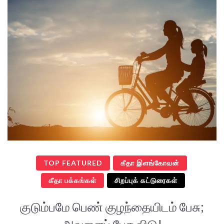
TOP FEATURED
கீதா இளங்கோவன்
கீதா பக்கங்கள்
சிறப்புக் கட்டுரைகள்
குடும்பமே பெண் குழந்தையிடம் பேசு;