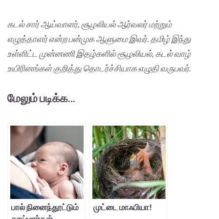
கடல் சார் ஆய்வாளர், சூழலியல் ஆர்வலர் மற்றும்
எழுத்தாளர் என்ற பன்முக ஆளுமை இவர். தமிழ் இந்து
உள்ளிட்ட முன்னணி இதழ்களில் சூழலியல், கடல் வாழ்
உயிரினங்கள் குறித்து தொடர்ச்சியாக எழுதி வருபவர்.
மேலும் படிக்க...
பால் நினைந்தூட்டும்
முட்டை மாஃபியா!
தாய்மார்கள்