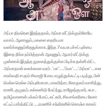
அப்பா திடீரென இறந்ததால், அம்மா வீட்டுக்குள்ளேயே
வாசம். ஆனாலும், மகளை தைரியமா
வளர்க்கணும்கிறதுக்காக, இந்த 7 வயசு பச்சப் புள்ளய
(இதை நீங்க நம்பித்தான் ஆகணும், ஆமா) வீட்டுக்கு
முன்னால் இருந்த நூலகத்துக்குள்ள பிடிச்சு தள்ளி விட்ட
அம்மாதான் எனக்கான வரம் . ‘மா’…..’ம்மா’…..’அம்மா’… என
சரஸ்வதி சபதம் சிவாஜி போல, எழுத்துக்கூட்டி படித்து, பின்
மெல்ல மெல்ல அம்புலிமாமா, பாலமித்ரா, கோகுலம் வாசித்து,
ராணி, குமுதம், கல்கண்டு மேய்ந்து, ராஜேஷ்குமார், சுபா ,
தமிழ்வாணன் பக்கம் போய், லட்சுமி, சிவசங்கரியை லேசா
எட்டிப் பார்த்திட்டு …..ரமணிச் சந்திரனில் கொஞ்ச காலம்