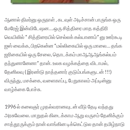
ஆனால் திடீர்னு ஒருநாள் , கடவுள் அடிச்சான் பாருங்க ஒரு
மேரேஜ் இன்விடேஷன….ஒரு சித்திரை மாத கத்திரி
வெயிலில் “ சித்திரையில் செல்லக் கல்யாணம்” னு ஊர்கூடி
ஐஸ் வைக்க, பிறகென்ன “மல்லிகையில் ஒரு மாலை… தங்க
ஜரிகையில் ஒரு சேலை, தொடக்கம் மாஆஆஆங்கல்யம்
தந்துனானேனா” தான். உலக வழக்கத்தை விடாமல்,
தேனிலவு ( இரண்டு நாத்தனார் குடும்பங்களுடன் !!!)
விருந்து, மசக்கை, வளைகாப்பு, பேறுகாலம் அப்டின்னு
வாழ்க்கை போச்சு.
1996 ல் கலைஞர் முதல்வரானவுடன் வீடு தேடி வந்தது
அரசுவேலை. மாறுதல் கிடைக்காம ஆறு வருசம் தேனிக்கும்
சாத்தூருக்கும் நான் வாங்கின டிக்கெட்டுல தான் தமிழ்நாடு