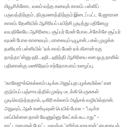
மியூசிக்கோட வலம் வந்த கனவுக் காலம். பள்ளிப்
பருவத்திற்கும் , திருமணத்திற்கும் இடைப் பட்ட பேஜாரான
காலம். தேனியில் ஆசிரியப் பயிற்சி முடித்து பதினேழு
வயதிலேயே ஆசிரியை. சூப்பர் மேன் போல..ச்சேச்சே சூப்பர்
வுமன் போல காலையும் , மாலையும் டியூசன், பகல் முழுக்க
தனியார் பள்ளியில் ‘ஏக் காவ் மேன் ஏக் கிசான் ரகு
தாத்தா’ன்னு ஹி…ஹி…ஹிந்தி ஆசிரியை என ஒரு நாளில்
பதினான்கு மணிநேரம் சந்தோசமாய் உழைப்பு.
‘காலேஜுக்கெல்லாம் படிக்க அனுப்புற பழக்கமில்ல’ என
குடும்பப் பஞ்சாயத்தில் முஷ்டி மடக்கி பெருசுகள்
முடிவெடுத்ததால், டிகிரி எல்லாம் அஞ்சல் வழியில்தான்.
அதுவும், ஆன் கண்டிஷன் பெயில் போல – ”படிச்ச
மாப்பிள்ளை தான் வேணும்னு கேட்கக் கூடாது” –
நாட்டாமைகள் போட்ட டீலுக்கு ‘சரிங்க எஜமான்’ னு கையக்