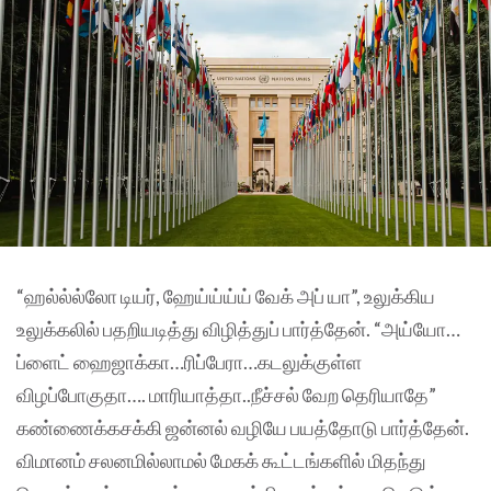
“ஹல்ல்ல்லோ டியர், ஹேய்ய்ய்ய் வேக் அப் யா”, உலுக்கிய
உலுக்கலில் பதறியடித்து விழித்துப் பார்த்தேன். “அய்யோ…
ப்ளைட் ஹைஜாக்கா…ரிப்பேரா…கடலுக்குள்ள
விழப்போகுதா…. மாரியாத்தா..நீச்சல் வேற தெரியாதே”
கண்ணைக்கசக்கி ஜன்னல் வழியே பயத்தோடு பார்த்தேன்.
விமானம் சலனமில்லாமல் மேகக் கூட்டங்களில் மிதந்து