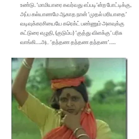
உண்டு. ‘மாமியாரை கவர்வது எப்படி’ன்ற போட்டிக்கு,
அப்ப கல்யாணமே ஆகாத நான் ‘முதல் மரியாதை’
வடிவுக்கரசியையே கரெக்ட் பண்ணும் அளவுக்கு
கட்டுரை எழுதி, (குடும்ப) ‘குத்து விளக்கு’ பரிசு
வாங்கி….அட ‘தந்தண தந்தண தந்தண’…..