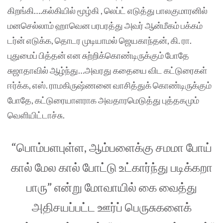
கிறங்கி….கல்கியில் மூழ்கி , லெப்ட் எடுத்து பாலகுமாரனில்
மனசெல்லாம் ஹாவென பரபரத்து அவர் ஆன்மீகம் பக்கம்
டர்ன் எடுக்க, தொடர முடியாமல் ஜெயகாந்தன், கி. ரா.
புதுமைப் பித்தன் என சுற்றிக்கொண்டிருக்கும் போதே
சுஜாதாவில் ஆழ்ந்து…அவரது கதையை விட கட்டுரைகள்
ஈர்க்க, எஸ். ராமகிருஷ்ணனை வாசித்துக் கொண்டிருக்கும்
போதே, கட்டுரையாளராக அவதாரமெடுத்து புத்தகமும்
வெளியிட்டாச்சு.
“பொம்பளபுள்ள, ஆம்பளைக்கு சமமா போய்
கால் மேல கால் போட்டு உட்கார்ந்து படிக்கறா
பாரு” என்று மோவாயில் கை வைத்து
அதிசயப்பட்ட ஊர்ப் பெருசுகளைக்