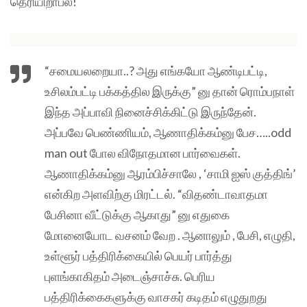
தெரியிறாப்ல!
“சமையலறையா..? அது எங்கயோ ஆண்டிபட்டி,
உசிலம்பட்டி பக்கத்தில இருக்கு” னு தான் ரொம்பநாள்
இந்த அப்பாவி நினைச்சிக்கிட்டு இருந்தேன்.
அப்பவே பெண்ணியம், ஆணாதிக்கம்னு பேச…..odd
man out போல விநோதமான பார்வைகள்.
ஆணாதிக்கம்னு ஆரம்பிச்சாலே , ‘சாமி ஐஸ் குத்திங்’
என்கிற அளவிற்கு மிரட்டல். “விதண்டாவாதமா
பேசினா வீட்டுக்கு ஆகாது” னு எதுகை
மோனையோட வசனம் வேற . ஆனாலும் , பேசி, எழுதி,
உள்ளூர் பத்திரிக்கையில் பெயர் பார்த்து
புளங்காகிதம் அடைஞ்சாச்சு. பெரிய
பத்திரிக்கைகளுக்கு வாசகர் கடிதம் எழுதுறது