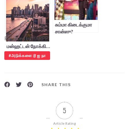
சும்மா கிடைக்குமா
சான்ஸு?
Powered by
YARPP
.
மன்ஹட்டன் நோக்கி…
அடுக்களை டூ ஐ நா
SHARE THIS
5
Article Rating