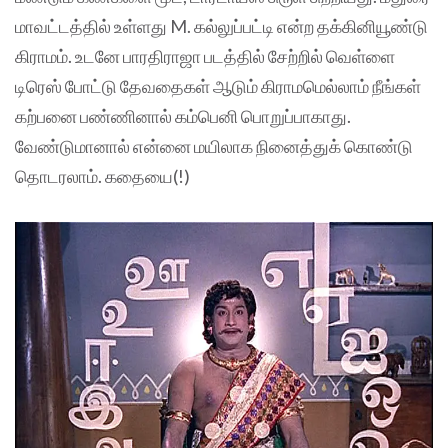
மாவட்டத்தில் உள்ளது M. கல்லுப்பட்டி என்ற தக்கினியூண்டு
கிராமம். உடனே பாரதிராஜா படத்தில் சேற்றில் வெள்ளை
டிரெஸ் போட்டு தேவதைகள் ஆடும் கிராமமெல்லாம் நீங்கள்
கற்பனை பண்ணினால் கம்பெனி பொறுப்பாகாது.
வேண்டுமானால் என்னை மயிலாக நினைத்துக் கொண்டு
தொடரலாம். கதையை(!)