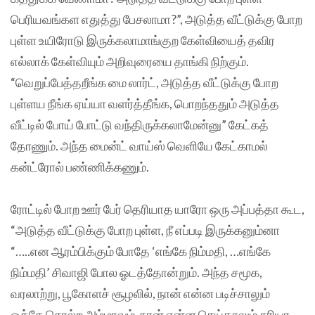
பெரியவங்கள எதுத்து பேசலாமா?”, அடுத்த வீட்டுக்கு போற
புள்ள உயிரோடு இருக்கலாமாங்குற கேள்வியைத் தவிர
எல்லாக் கேள்வியும் அறிவுரையை தாங்கி நிற்கும்.
“வெறுப்பேத்தறீங்க மை லார்ட், அடுத்த வீட்டுக்கு போற
புள்ளய நீங்க ஏய்யா வளர்த்தீங்க, பொறந்ததும் அடுத்த
வீட்டில் போய் போட்டு வந்திருக்கலாமேன்னு” கேட்கத்
தோணும். அந்த மைன்ட் வாய்ஸ் வெளியே கேட்காமல்
கன்ட்ரோல் பண்ணிக்கணும்.
ரோட்டில் போற ஊர் பேர் தெரியாத யாரோ ஒரு அப்பத்தா கூட,
“அடுத்த வீட்டுக்கு போற புள்ள, நீ எப்படி இருக்கனும்னா
“…..என ஆரம்பிக்கும் போதே ‘எங்கே நிம்மதி, …எங்கே
நிம்மதி’ சிவாஜி போல ஓடத்தோன்றும். அந்த சமூக,
வரலாற்று, பூகோளச் சூழலில், நான் என்ன படிச்சாலும்
ஓக்கே சொல்ற அம்மாவும், நான் என்ன செய்தாலும் சரியா