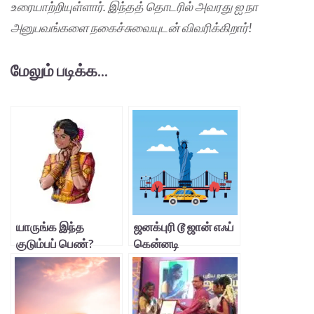
உரையாற்றியுள்ளார். இந்தத் தொடரில் அவரது ஐ நா
அனுபவங்களை நகைச்சுவையுடன் விவரிக்கிறார்!
மேலும் படிக்க...
யாருங்க இந்த
ஜனக்புரி டூ ஜான் எஃப்
குடும்பப் பெண்?
கென்னடி