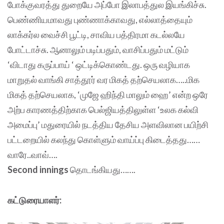
போக்குவரத்து துறையே அப்போ இலாபத்துல இயங்கிச்சு.
பெண்ணியமாவது புண்ணாக்காவது, எல்லாத்தையும்
லாக்கர்ல வைச்சி பூட்டி, சாவிய பத்திரமா கடல்லயே
போட்டாச்சு. ஆனாலும் படிப்பதும், வாசிப்பதும் மட்டும்
‘விடாது கருப்பாய் ‘ ஒட்டிக்கொண்டது. ஒரு வழியாக
மாறுதல் வாங்கி சாத்தூர் வர மிகத் தற்செயலாக…..மிக
மிகத் தற்செயலாக, ‘முஜே ஹிந்தி மாலும் ஹை’ என்ற ஒரே
அற்ப காரணத்திற்காக பெல்ஜியத்திலுள்ள ‘உலக கல்வி
அமைப்பு’ மதுரையில் நடத்திய தேசிய அளவிலான பயிற்சி
பட்டறையில் கலந்து கொள்ளும் வாய்ப்பு கிடைத்தது……
வாரே..வாவ்….
Second innings
தொடங்கியது…….
கட்டுரையாளர்: