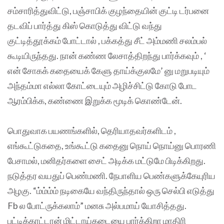
சம்சாரித்துவிட்டு, பஞ்சாபிக் குழந்தையின் குட்டி டர்பனை
தடவிப் பார்த்து கிஸ் கொடுத்து விட்டு வந்து
குட்டித்தூக்கம் போட்டால் , பக்கத்து சீட் அம்மணி சலம்பல்
கூடியிருந்தது. நான் கண்ண லேசாத்திறந்து பார்க்கவும் , ‘
என் சோகக் கதையைக் கேளு தாய்க்குலமே’ னு மறுபடியும்
அந்தம்மா எல்லா கோட்டையும் அழிச்சிட்டு கோடு போட
ஆரம்பிக்க, கண்ணை இறுக்க மூடிக் கொண்டேன்.
பொதுவாக பயணங்களில், தெரியாதவர்களிடம் ,
எங்கூட்டுகதை, உங்கூட்டு கதைனு நொய் நொய்னு பொரணி
பேசாமல், மனிதர்களை சைட் அடிக்க மட்டுமே பிடிக்கிறது.
நடுத்தர வயதுப் பெண்மணி. நேபாளிய பெண்களுக்கேயுரிய
அழகு. “ம்ம்ம்ம் நடிகையே வந்திருந்தால் ஒரு செல்பி எடுத்து
Fb ல போட்ருக்கலாம்” மனசு அல்பமாய் யோசித்தது.
பட்டிக்காட்டான் மிட்டாய்கடையை பார்க்கிறா மாதிரி