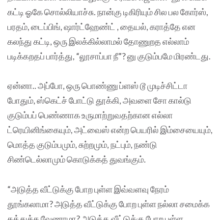
கட்டி ஓகே சொல்லியாச்சு. நான்கு டிகிரியும் சில பல கோர்ஸ்,
பரதம், டைப்பிங், ஷார்ட்ஹேண்ட் , தையல், கராத்தே என
கலந்து கட்டி, ஒரு இலக்கில்லாமல் தோணுறத எல்லாம்
படிக்கறதப் பார்த்து, “லூசாப்பா நீ”? னு குடும்பமே மிரண்டது.
ஏன்னா.. அப்போ, ஒரு பொண்ணு ப்ளஸ் டூ முடிச்சிட்டா
போதும், ஸ்கெட்ச் போட்டு தூக்கி, அவளை சோ கால்டு
குடும்பப் பெண்ணாக உருமாற்றுவதற்கான எல்லா
ட்ரெயினிங்கையும், அட்வைஸ் என்ற பெயரில் இம்சையையும்,
மொத்த குடும்பமும், சுற்றமும், நட்பும், நண்டு
சிண்டெல்லாமும் கொடுக்கத் துவங்கும்.
“அடுத்த வீட்டுக்கு போற புள்ள இவ்வளவு நேரம்
தூங்கலாமா? அடுத்த வீட்டுக்கு போற புள்ள நல்லா சமைக்க
கத்துக்க வேணாமா? அடுத்த வீட்டுக்கு போற புள்ள