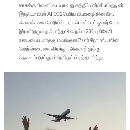
காசுக்கு பிளைட்டையாவது சுத்திப் பார்ப்போம்னு, ஏர்
இந்தியாவின் AI 001 பெரிய விமானத்தின் நீள,
அகலங்களை பெரிய்ய்ய ரியல் எஸ்டேட் ஓனர் போல
இரண்டுமுறை அளந்தாச்சு. நம்ம 23ம் புலிகேசி
நடையைப் பார்த்து மயங்குன(?) ஏர் ஹோஸ்டஸின்
ஹேர் ஸ்டைலை வியந்து, அவசரத்துக்கு
தேவைப்படும்னு சிநேகிதம் பிடித்தாயிற்று.