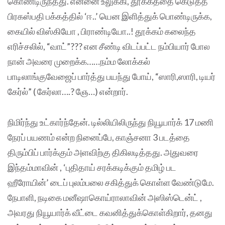
கொண்டிருந்தது. என்னை உலுக்கி, தூக்கத்தை கெடுத்த
பிரகஸ்பதி பக்கத்தில் ‘ஈ..’ யென இளித்துக் பொண்டிருக்க,
கையில் விஸ்கியோ , பிராண்டியோ..! தூக்கம் கலைந்த
எரிச்சலில், “வாட்”??? என சீண்டி விடப்பட்ட நம்பியார் போல
நான் அவரை முறைக்க……நம்ம லோக்கல்
பாடிலாங்குவேஜைப் பார்த்து பயந்து போய், “ஸாரி,ஸாரி, டியர்
கேர்ல்” ( கேர்லா….? ஞே…) என்றார்.
நிமிர்ந்து உட்கார்ந்தேன். டில்லியிலிருந்து நியூயார்க் 17 மணி
நேரப் பயணம் என்ற நினைப்பே, காஞ்சனா 3 படத்தை
திரும்பிப் பார்க்கும் அளவிற்கு திகிலடித்தது. அதுவரை
இந்தம்மாவின் , ‘புதிதாய் சரக்கடிக்கும் தமிழ் பட
ஹீரோயின்’ டைப் புலம்பலை சகித்துக் கொள்ள வேண்டுமே.
நேபாளி, நடிகை மனீஷாகொய்ராலாவின் அஸிஸ்டென்ட் ,
அவரது நியூயார்க் வீட்டை கவனித்துக்கொள்கிறார், தனது