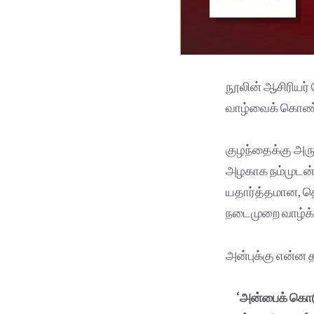
நூலின் ஆசிரியர்
வாழ்வைக் கொண்டா
குழந்தைக்கு அரு
அழகாக நம்முடன் 
யதார்த்தமான, த
நடைமுறை வாழ்க்க
அன்புக்கு என்ன 
‘அன்பைக் கொடு