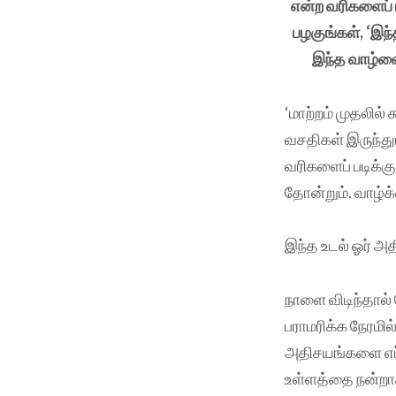
என்ற வரிகளைப் 
பழகுங்கள், ‘இந
இந்த வாழ்வ
‘மாற்றம் முதலில
வசதிகள் இருந்தும
வரிகளைப் படிக்
தோன்றும். வாழ்
இந்த உடல் ஓர் அத
நாளை விடிந்தால்
பராமரிக்க நேரமில
அதிசயங்களை எப்பட
உள்ளத்தை நன்றாக