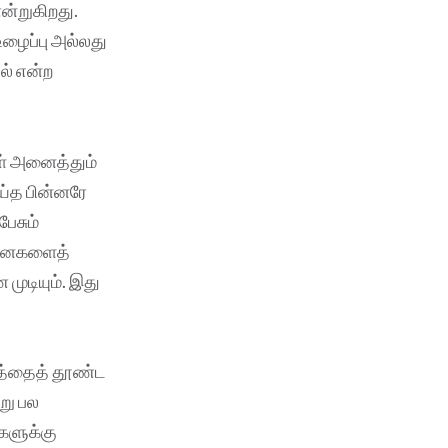
ன்றுகிறது.
உழைப்பு அல்லது
ல் என்ற
ள் அனைத்தும்
ய்த பின்னரே
பேசும்
வனைகளைத்
முடியும். இது
வத்தைத் தூண்ட
று பல
ைகளுக்கு