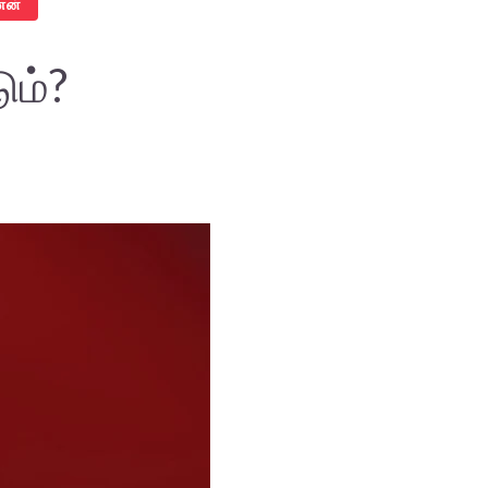
ணன்
ும்?