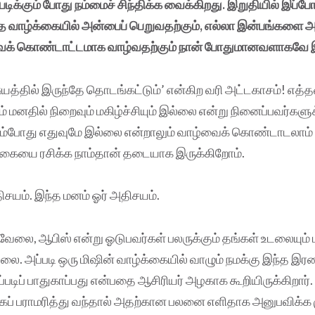
படிக்கும் போது நம்மைச் சிந்திக்க வைக்கிறது. இறுதியில் இப்
்த வாழ்க்கையில் அன்பைப் பெறுவதற்கும், எல்லா இன்பங்களை அன
ைக் கொண்டாட்டமாக வாழ்வதற்கும் நான் போதுமானவளாகவே இர
் சுயத்தில் இருந்தே தொடங்கட்டும்’ என்கிற வரி அட்டகாசம்! 
் மனதில் நிறைவும் மகிழ்ச்சியும் இல்லை என்று நினைப்பவர்களு
கும்போது எதுவுமே இல்லை என்றாலும் வாழ்வைக் கொண்டாடலாம
க்கையை ரசிக்க நாம்தான் தடையாக இருக்கிறோம்.
ிசயம். இந்த மனம் ஓர் அதிசயம்.
 வேலை, ஆபிஸ் என்று ஓடுபவர்கள் பலருக்கும் தங்கள் உடலையும
்லை. அப்படி ஒரு மிஷின் வாழ்க்கையில் வாழும் நமக்கு இந்த இர
ிப் பாதுகாப்பது என்பதை ஆசிரியர் அழகாக கூறியிருக்கிறார். ‘
ப் பராமரித்து வந்தால் அதற்கான பலனை எளிதாக அனுபவிக்க மு