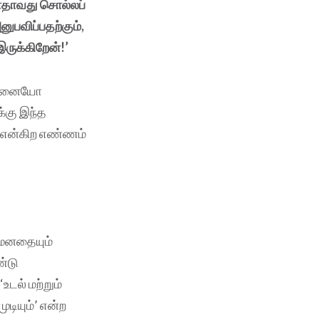
போதாவது சொல்லப்
ுபவிப்பதற்கும்,
ுக்கிறேன்!’
எத்தனையோ
க்கு இந்த
் என்கிற எண்ணம்
் மனதையும்
ண்டு
உடல் மற்றும்
டியும்’ என்ற