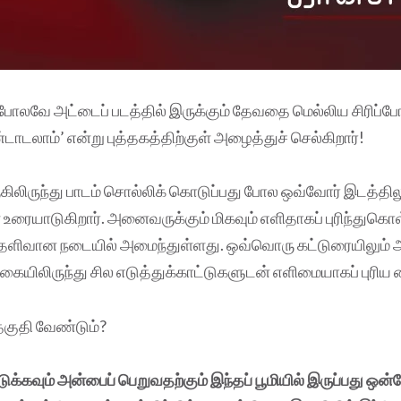
 போலவே அட்டைப் படத்தில் இருக்கும் தேவதை மெல்லிய சிரிப்போ
டலாம்’ என்று புத்தகத்திற்குள் அழைத்துச் செல்கிறார்!
கிலிருந்து பாடம் சொல்லிக் கொடுப்பது போல ஒவ்வோர் இடத்திலு
உரையாடுகிறார். அனைவருக்கும் மிகவும் எளிதாகப் புரிந்துகொ
ெளிவான நடையில் அமைந்துள்ளது. ஒவ்வொரு கட்டுரையிலும் ஆ
ையிலிருந்து சில எடுத்துக்காட்டுகளுடன் எளிமையாகப் புரிய 
தகுதி வேண்டும்?
க்கவும் அன்பைப் பெறுவதற்கும் இந்தப் பூமியில் இருப்பது ஒன