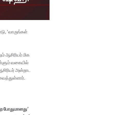
டு, ‘வாருங்கள்
ம் ஆசிரியர் மிக
ள்ளும் வகையில்
சிரியர் அன்றாட
வைத்துள்ளார்.
்றே போதுமானது’