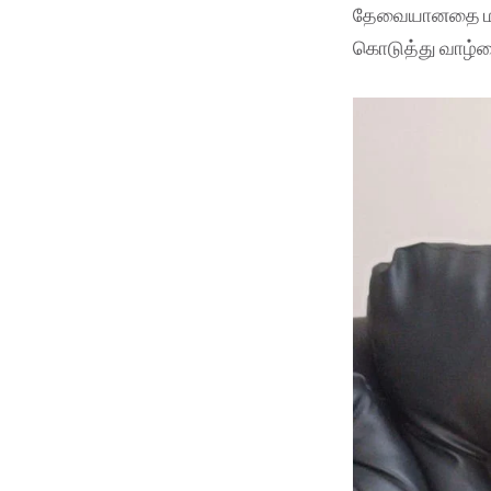
தேவையானதை மட்ட
கொடுத்து வாழ்வ