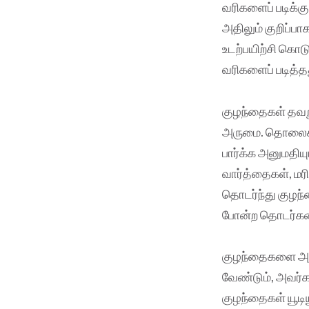
வரிகளைப் படிக்க
அதிலும் குறிப்ப
உடற்பயிற்சி கொடு
வரிகளைப் படித்த
குழந்தைகள் தவற
அருமை. தொலைக்கா
பார்க்க அனுமதியு
வார்த்தைகள், ம
தொடர்ந்து குழந்
போன்ற தொடர்களை
குழந்தைகளை அதை
வேண்டும், அவர்க
குழந்தைகள் யூடி