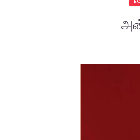
B
அன்