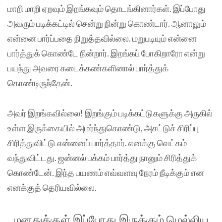
மாறி மாறி ஏறவும் இறங்கவும் தொடங்கினார்கள். இப்போது
அவரும் படிக்கட்டில் சென்று நின்று கொண்டார். ஆனாலும்
என்னை பார்ப்பதை நிறுத்தவில்லை. மறுபடியும் என்னை
பார்த்துக் கொண்டே நின்றார். இறங்கப் போகிறாரோ என்று
பயந்து அவரை கடைக்கண்களினால் பார்த்துக்
கொண்டிருந்தேன்.
அவர் இறங்கவில்லை! இறங்கும் படிக்கட்டுகளுக்கு அருகில்
உள்ள இருக்கையில் அமர்ந்துகொண்டு, அசட்டுச் சிரிப்பு
சிரித்துவிட்டு என்னைப் பார்த்தார். எனக்கு வெட்கம்
வந்துவிட்டது. ஜன்னல் பக்கம் பார்த்து நானும் சிரித்துக்
கொண்டேன். இந்த பயணம் எவ்வளவு நேரம் நீடிக்கும் என
எனக்குத் தெரியவில்லை.
மனதுக்குள் இப்போது இருக்கும் மெல்லிய