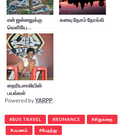
என் ஜன்னலுக்கு
கனவு தேசம் நோக்கி
வெளியே…
தைரியசாலியின்
பயங்கள்
Powered by
YARPP
.
பயங்கரமானவை…
BUS TRAVEL
ROMANCE
சிறுகதை
பயணம்
பேருந்து