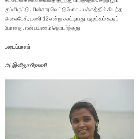
கும்மிருட்டு. மின்சார வெட்டுபோல… பக்கத்தில் கிடந்த
அலைபேசி, மணி 12 என்று காட்டியது. புழுக்கம் கூடிப்
போனது. என் பயணம் தொடர்ந்தது.
படைப்பாளர்
அ. இனிதா பிரகாசி