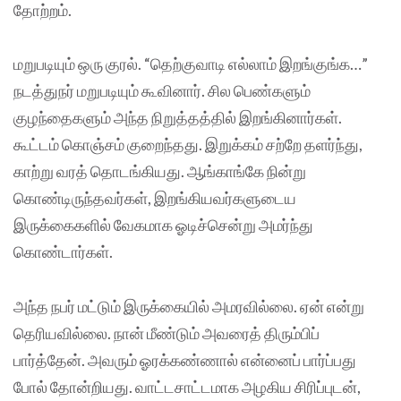
தோற்றம்.
மறுபடியும் ஒரு குரல். “தெற்குவாடி எல்லாம் இறங்குங்க…”
நடத்துநர் மறுபடியும் கூவினார். சில பெண்களும்
குழந்தைகளும் அந்த நிறுத்தத்தில் இறங்கினார்கள்.
கூட்டம் கொஞ்சம் குறைந்தது. இறுக்கம் சற்றே தளர்ந்து,
காற்று வரத் தொடங்கியது. ஆங்காங்கே நின்று
கொண்டிருந்தவர்கள், இறங்கியவர்களுடைய
இருக்கைகளில் வேகமாக ஓடிச்சென்று அமர்ந்து
கொண்டார்கள்.
அந்த நபர் மட்டும் இருக்கையில் அமரவில்லை. ஏன் என்று
தெரியவில்லை. நான் மீண்டும் அவரைத் திரும்பிப்
பார்த்தேன். அவரும் ஓரக்கண்ணால் என்னைப் பார்ப்பது
போல் தோன்றியது. வாட்டசாட்டமாக அழகிய சிரிப்புடன்,