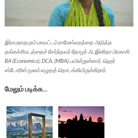
இராமநாதபுரம் மாவட்டம் ராமேஸ்வரத்தை அடுத்த
தங்கச்சிமடத்தைச் சேர்ந்தவர் தோழர் அ. இனிதா பிரகாசி.
BA (Economics), DCA, (MBA) பயின்றுள்ளார். ஹெர்
ஸ்டோரிஸ் மூலம் எழுதத் தொடங்கியிருக்கிறார்.
மேலும் படிக்க...