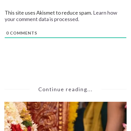
This site uses Akismet to reduce spam.
Learn how
your comment data is processed.
0
COMMENTS
Continue reading...