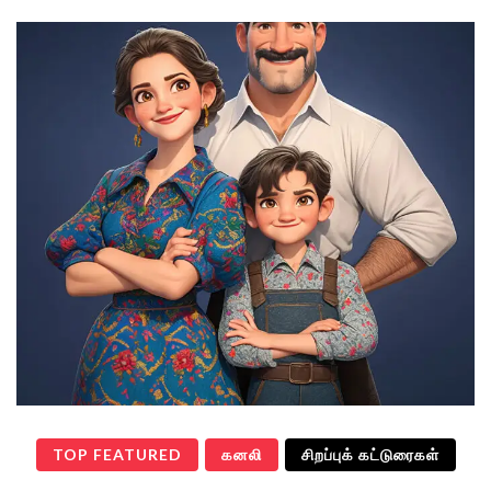
TOP FEATURED
கனலி
சிறப்புக் கட்டுரைகள்