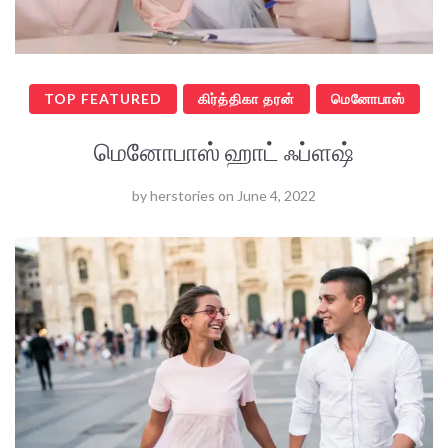
TOP FEATURED
கிர்த்திகா தரன்
மெனோபாஸ்
மெனோபாஸ் ஹாட் ஃப்ளஷ்
by
herstories
on
June 4, 2022