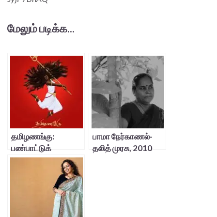
மேலும் படிக்க...
தமிழணங்கு:
பாமா நேர்காணல்-
பண்பாட்டுக்
தலித் முரசு, 2010
கைப்பற்றலின் ஓர்
உதாரணம்