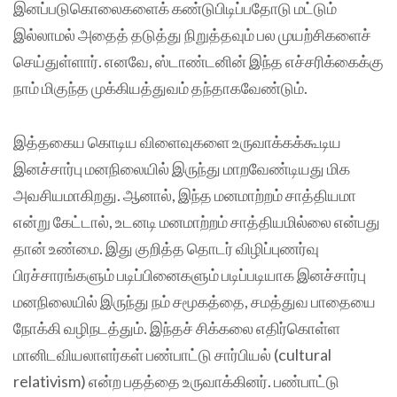
இனப்படுகொலைகளைக் கண்டுபிடிப்பதோடு மட்டும்
இல்லாமல் அதைத் தடுத்து நிறுத்தவும் பல முயற்சிகளைச்
செய்துள்ளார். எனவே, ஸ்டாண்டனின் இந்த எச்சரிக்கைக்கு
நாம் மிகுந்த முக்கியத்துவம் தந்தாகவேண்டும்.
இத்தகைய கொடிய விளைவுகளை உருவாக்கக்கூடிய
இனச்சார்பு மனநிலையில் இருந்து மாறவேண்டியது மிக
அவசியமாகிறது. ஆனால், இந்த மனமாற்றம் சாத்தியமா
என்று கேட்டால், உடனடி மனமாற்றம் சாத்தியமில்லை என்பது
தான் உண்மை. இது குறித்த தொடர் விழிப்புணர்வு
பிரச்சாரங்களும் படிப்பினைகளும் படிப்படியாக இனச்சார்பு
மனநிலையில் இருந்து நம் சமூகத்தை, சமத்துவ பாதையை
நோக்கி வழிநடத்தும். இந்தச் சிக்கலை எதிர்கொள்ள
மானிடவியலாளர்கள் பண்பாட்டு சார்பியல் (cultural
relativism) என்ற பதத்தை உருவாக்கினர். பண்பாட்டு