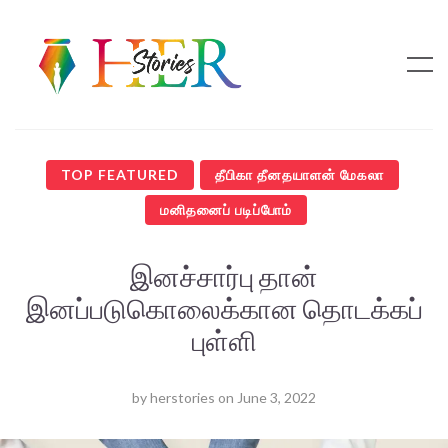
TOP FEATURED
தீபிகா தீனதயாளன் மேகலா
மனிதனைப் படிப்போம்
இனச்சார்பு தான்
இனப்படுகொலைக்கான தொடக்கப்
புள்ளி
by
herstories
on
June 3, 2022