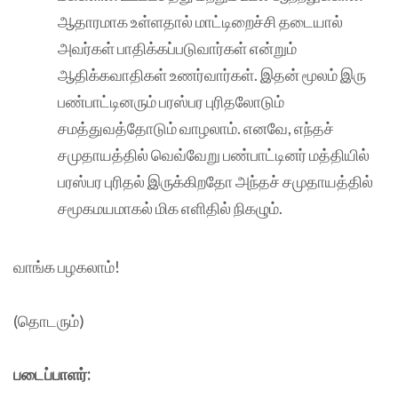
ஆதாரமாக உள்ளதால் மாட்டிறைச்சி தடையால்
அவர்கள் பாதிக்கப்படுவார்கள் என்றும்
ஆதிக்கவாதிகள் உணர்வார்கள். இதன் மூலம் இரு
பண்பாட்டினரும் பரஸ்பர புரிதலோடும்
சமத்துவத்தோடும் வாழலாம். எனவே, எந்தச்
சமுதாயத்தில் வெவ்வேறு பண்பாட்டினர் மத்தியில்
பரஸ்பர புரிதல் இருக்கிறதோ அந்தச் சமுதாயத்தில்
சமூகமயமாகல் மிக எளிதில் நிகழும்.
வாங்க பழகலாம்!
(தொடரும்)
படைப்பாளர்: