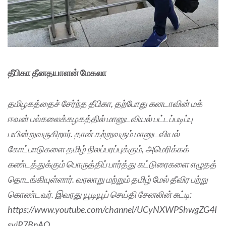
தீபிகா தீனதயாளன் மேகலா
தமிழகத்தைச் சேர்ந்த தீபிகா, தற்போது கனடாவின் மக்
ஈவன் பல்கலைக்கழகத்தில் மானுடவியல் பட்டப்படிப்பு
பயின்றுவருகிறார். தான் கற்றுவரும் மானுடவியல்
கோட்பாடுகளை தமிழ் நிலப்பரப்புக்கும், அமெரிக்கக்
கண்டத்துக்கும் பொருத்திப் பார்த்து கட்டுரைகளை எழுதத்
தொடங்கியுள்ளார். வரலாறு மற்றும் தமிழ் மேல் தீவிர பற்று
கொண்டவர். இவரது யூடியூப் செய்தி சேனலின் சுட்டி:
https://www.youtube.com/channel/UCyNXWPShwgZG4I
syjP7BnAQ