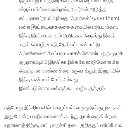
இருப்பினும், மற்றவர்கள் தங்கள் வழியை மாற்ற
விரும்பவில்லை என்றால், அவர்கள் அடுத்த
கட்டமான ‘நாம்’ அல்லது ‘அவர்கள்’ (us vs them)
என்ற இரட்டைவாதத்தைக் கையில் எடுப்பார்கள்.
இந்த இரட்டைவாதம் பெரிதாக வெடித்து இனம்,
மதம், மொழி, சாதி, தேசியம், பண்பாட்டு
அம்சங்களை அடிப்படையாகக் கொண்ட ஒரு முழுக்
குழுவையும் அழித்தொழிக்க வேண்டுமென்ற மிக
ஆபத்தான எண்ணத்தை உருவாக்கும். இறுதியில்
இந்த எண்ணம் போர் அல்லது
இனப்படுகொலைக்குக்கூட வழிவகுக்கும்.
தற்போது இந்தியாவில் நிகழும் பல்வேறு ஒடுக்குமுறைகள்
இது போன்ற படிநிலைகளைக் கடந்து தான் வருகின்றன.
உதாரணத்திற்கு, மாட்டிறைச்சி தடை குறித்துப் பார்ப்போம்.