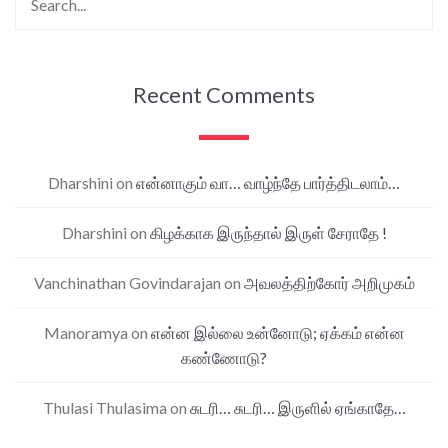
Recent Comments
Dharshini
on
என்னாகும் வா… வாழ்ந்தே பார்த்திடலாம்…
Dharshini
on
கிழக்காக இருந்தால் இருள் சேராதே !
Vanchinathan Govindarajan
on
அவலத்திற்கோர் அறிமுகம்
Manoramya
on
என்ன இல்லை உன்னோடு; ஏக்கம் என்ன
கண்ணோடு?
Thulasi Thulasima
on
சுடரி… சுடரி… இருளில் ஏங்காதே…