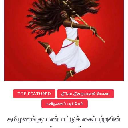
TOP FEATURED
தீபிகா தீனதயாளன் மேகலா
மனிதனைப் படிப்போம்
தமிழணங்கு: பண்பாட்டுக் கைப்பற்றலின்