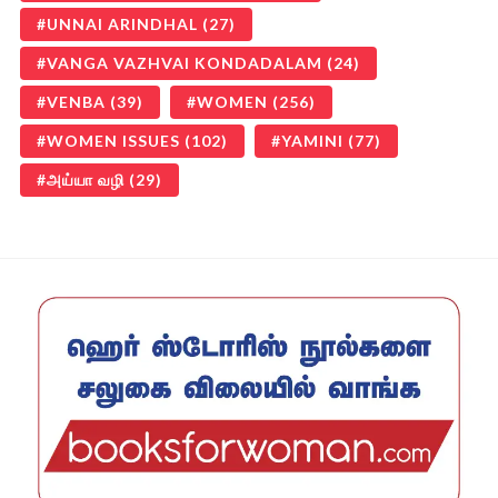
UNNAI ARINDHAL
(27)
VANGA VAZHVAI KONDADALAM
(24)
VENBA
(39)
WOMEN
(256)
WOMEN ISSUES
(102)
YAMINI
(77)
அய்யா வழி
(29)