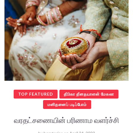
TOP FEATURED
தீபிகா தீனதயாளன் மேகலா
மனிதனைப் படிப்போம்
வரதட்சணையின் பரிணாம வளர்ச்சி