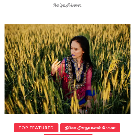
நிகழ்வதில்லை.
TOP FEATURED
தீபிகா தீனதயாளன் மேகலா