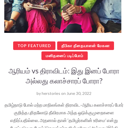
TOP FEATURED
தீபிகா தீனதயாளன் மேகலா
மனிதனைப் படிப்போம்
ஆரியம் vs திராவிடம்: இது இனப் போரா
அல்லது கலாச்சாரப் போரா?
by
herstories
on
June 30, 2022
தமிழ்நாடு போல் மற்ற மாநிலங்கள் திராவிட-ஆரிய கலாச்சாரப் போர்
குறித்த புரிதலோடு தீவிரமாக அந்த ஒடுக்குமுறைகளை
எதிர்ப்பதில்லை. அதனால் தான் ‘தமிழர்களின் உரிமை’ என்று
பேசப்படுவது போல் ‘தெலுங்கர்களின் உரிமை’ அல்லது ‘இந்தி