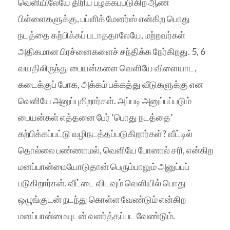
வெளியிலேயே திரிய பழக்கப்படுகிற ஆண்
பிள்ளைகளுக்கு, பப்ளிக் மேனர்ஸ் என்கிற பொது
நடத்தை கற்பிக்கப் படாததாலேயே, மற்றவர்கள்
அதிகமான பிரச்னைகளைச் சந்திக்க நேர்கிறது. 5, 6
வயதிலிருந்து பையன்களை வெளியே விளையாட,
கடைக்குப் போக, அக்கம் பக்கத்து வீடுகளுக்கு என
வெளியே அனுப்புகிறார்கள். அப்படி அனுப்பப்படும்
பையன்கள் எத்தனை பேர் ‘பொது நடத்தை’
கற்பிக்கப்பட்டு வழிநடத்தப்படுகிறார்கள்? வீட்டில்
தொல்லை பண்ணாமல், வெளியே போனால் சரி, என்கிற
மனப்பான்மையோடுதான் பெரும்பாலும் அனுப்பப்
படுகிறார்கள். வீட்டை விடவும் வெளியில் பொது
ஒழுங்குடன் நடந்து கொள்ள வேண்டும் என்கிற
மனப்பான்மையுடன் வளர்த்தப்பட வேண்டும்.