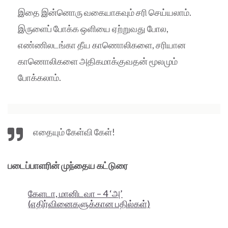
இதை இன்னொரு வகையாகவும் சரி செய்யலாம்.
இருளைப் போக்க ஒளியை ஏற்றுவது போல,
எண்ணிலடங்கா தீய காணொலிகளை, சரியான
காணொலிகளை அதிகமாக்குவதன் மூலமும்
போக்கலாம்.
எதையும் கேள்வி கேள்!
படைப்பாளரின்
முந்தைய கட்டுரை
கேளடா, மானிடவா – 4 ‘அ’
(எதிர்வினைகளுக்கான பதில்கள்)