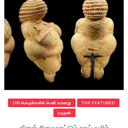
100 பொருள்களில் பெண் வரலாறு
TOP FEATURED
மருதன்
வீனஸ் சிலைகாட்டும் தாய் வழிச்