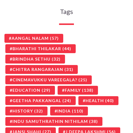
Tags
AANGAL NALAM
(57)
BHARATHI THILAKAR
(44)
BRINDHA SETHU
(32)
CHITRA RANGARAJAN
(31)
CINEMAVUKKU VAREEGALA?
(25)
EDUCATION
(29)
FAMILY
(138)
GEETHA PAKKANGAL
(24)
HEALTH
(40)
HISTORY
(32)
INDIA
(110)
INDU SAMUTHRATHIN NITHILAM
(38)
JANSI SHAHI
(27)
J DEEPA LAKSHMI
(56)