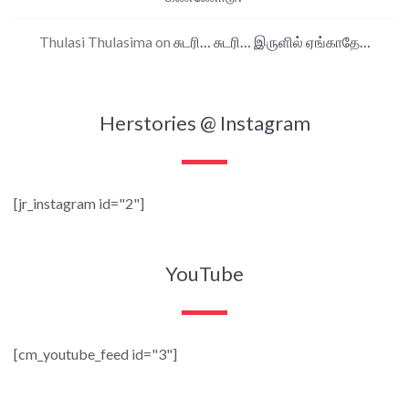
Thulasi Thulasima
on
சுடரி… சுடரி… இருளில் ஏங்காதே…
Herstories @ Instagram
[jr_instagram id="2"]
YouTube
[cm_youtube_feed id="3"]