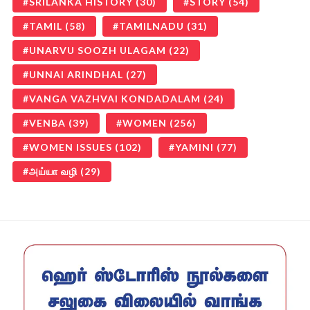
SRILANKA HISTORY
(30)
STORY
(54)
TAMIL
(58)
TAMILNADU
(31)
UNARVU SOOZH ULAGAM
(22)
UNNAI ARINDHAL
(27)
VANGA VAZHVAI KONDADALAM
(24)
VENBA
(39)
WOMEN
(256)
WOMEN ISSUES
(102)
YAMINI
(77)
அய்யா வழி
(29)