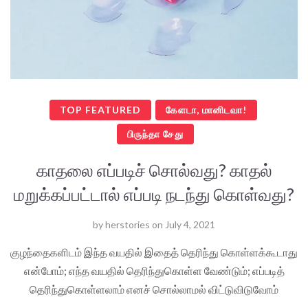
TOP FEATURED
கேளடா, மானிடவா!
பிருந்தா சேது
காதலை எப்படிச் சொல்வது? காதல்
மறுக்கப்பட்டால் எப்படி நடந்து கொள்வது?
by
herstories
on
July 4, 2021
குழந்தைகளிடம் இந்த வயதில் இதைத் தெரிந்து கொள்ளக்கூடாது
என்போம்; எந்த வயதில் தெரிந்துகொள்ள வேண்டும்; எப்படித்
தெரிந்துகொள்ளலாம் எனச் சொல்லாமல் விட்டுவிடுவோம்