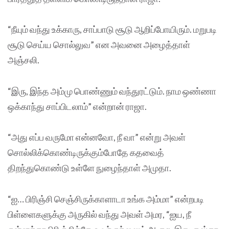
“நீயும் வந்து உக்காரு, சாப்பாடு சூடு ஆறிப்போயிரும். மறுபடி
சூடு செய்ய சொல்லுவ” என அவனை அழைத்தாள்
அஞ்சலி.
“இரு, இந்த அம்மு பொண்ணும் வந்துரட்டும். நாம ஒண்ணா
ஒக்காந்து சாப்பிடலாம்” என்றான் ராஜா.
“அது எப்ப வருமோ என்னவோ, நீ வா” என்று அவள்
சொல்லிக்கொண்டிருக்கும்போதே கதவைத்
திறந்துகொண்டு உள்ளே நுழைந்தாள் அமுதா.
“ஐ… பிரிஞ்சி செஞ்சிருக்காளாடா உங்க அம்மா” என்றபடி
பிள்ளைகளுக்கு அருகில் வந்து அவள் அமர, “ஐய, நீ