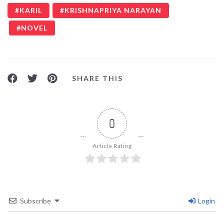
KARIL
KRISHNAPRIYA NARAYAN
NOVEL
SHARE THIS
0
Article Rating
Subscribe
Login