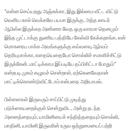
“என்ன செய்யறது அஞ்சுக்கா, இது இல்லாம வீட்ட விட்டு
வெளிய கால் வெக்கவே பயமா இருக்கு. அந்த லாயர்
ஆபிஸ்ல இருக்கற அண்ணா வேற, ஒரு வாரமா தெனமும்
இந்த முட்டாக்கு துணிய பத்தியே கேள்வி கேக்கறாங்க. என்
மொகரைய பாக்க அவங்களுக்கு எவ்வளவு ஆர்வம்
தெரியுமாக்கா, எதையெதையோ சொல்லிச் சமாளிச்சிட்டு
இருக்கேன். மாட்டிக்காம இப்படியே தப்பிசிட்டா போதும்”
என்றபடி முகம் கழுவச் சென்றாள், ஏற்கெனவேதான்
மாட்டிக்கொண்டுவிட்டோம் என்பதை அறியாமல்.
பிள்ளைகள் இருவரும் சாப்பிட்டு முடித்து
படுக்கையறைக்குள் சென்றுவிட, அன்று நடந்த
அனைத்தையும், யாமினியைச் சந்தித்ததையும் சொல்லி,
மாதினி, யாமினி இருவரின் உருவ ஒற்றுமையைப் பற்றி