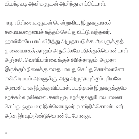
வியந்தபடி அவர்களுடன் அமர்ந்து சாப்பிட்டாள்.
ராஜா பிள்ளைகளுடன் சென்றுவிட, இருவருமாகச்
சமையலறையைச் சுத்தம் செய்துவிட்டு வந்தனர்.
ஹாலிலேயே பாய் விரித்து அமுதா படுக்க, அவளுக்குத்
துணையாகத் தானும் அருகிலேயே படுத்துக்கொண்டாள்
அஞ்சலி. வெளிப்பார்வைக்குச் சிரித்தாலும், அமுதா
இருக்கும் நிலைக்கு எதையாவது செய்துகொள்வாளோ
என்கிற பயம் அவளுக்கு. அது அமுதாவுக்கும் புரியவே,
அமைதியாக இருந்துவிட்டாள். பயத்தால் இருவருக்குமே
உறக்கம் வரவில்லை. கண் மூடி உறங்குவதுபோல பாவலா
செய்து ஒருவரை இன்னொருவர் ஏமாற்றிக்கொண்டனர்.
அந்த இரவும் நீண்டுகொண்டே போனது.
*