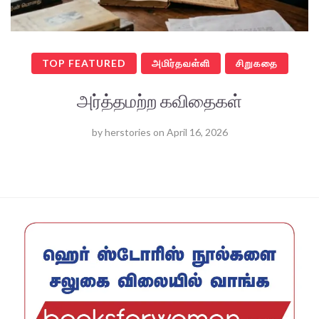
TOP FEATURED
அமிர்தவள்ளி
சிறுகதை
அர்த்தமற்ற கவிதைகள்
by
herstories
on
April 16, 2026