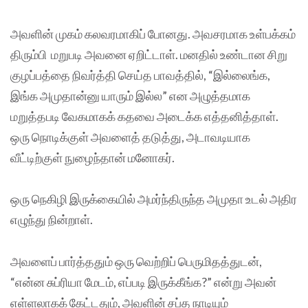
அவளின் முகம் கலவரமாகிப் போனது. அவசரமாக உள்பக்கம்
திரும்பி மறுபடி அவனை ஏறிட்டாள். மனதில் உண்டான சிறு
குழப்பத்தை நிவர்த்தி செய்த பாவத்தில், “இல்லைங்க,
இங்க அமுதான்னு யாரும் இல்ல” என அழுத்தமாக
மறுத்தபடி வேகமாகக் கதவை அடைக்க எத்தனித்தாள்.
ஒரு நொடிக்குள் அவளைத் தடுத்து, அடாவடியாக
வீட்டிற்குள் நுழைந்தான் மனோகர்.
ஒரு நெகிழி இருக்கையில் அமர்ந்திருந்த அமுதா உடல் அதிர
எழுந்து நின்றாள்.
அவளைப் பார்த்ததும் ஒரு வெற்றிப் பெருமிதத்துடன்,
“என்ன சுப்ரியா மேடம், எப்படி இருக்கீங்க?” என்று அவன்
எள்ளலாகக் கேட்டதும், அவளின் சப்த நாடியும்