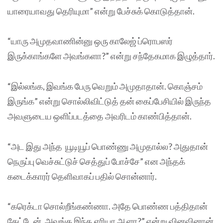
யாரையாவது தெரியுமா” என்று பேச்சுக் கொடுத்தான்.
“யாரு அமுதவாணின்னு ஒரு காலேஜ் ப்ரொபஸர்
இருக்காங்களே அவங்களா?” என்று சந்தேகமாக இழுத்தார்.
“இல்லங்க, இவங்க பேரு வெறும் அமுதாதான். கொஞ்சம்
இருங்க” என்று சொல்லிவிட்டுத் தன் கைப்பேசியில் இருந்த
அவளுடைய ஒளிப்படத்தை அவரிடம் காண்பித்தான்.
“அட இது அந்த யூடியூப் பொண்ணு அமுதால்ல? அதுதான்
நெருப்பு வெச்சுட்டுச் செத்துப் போச்சே” என அந்தக்
கடைக்காரர் தெளிவாகப் பதில் சொன்னார்.
“கரெக்டா சொல்றீங்கண்ணா. அதே பொண்ண பத்திதான்
கேட்டேன். அவங்க இந்த ஏரியா ஆளா?” என்று வினவினான்.