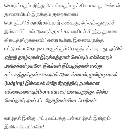
கொடுப்பதும் புரிந்து கொள்வதும் முக்கியமானது. “உங்கள்
துணையிடம் இருக்கும் குறைகளைப்
பொருட்படுத்தாதீர்கள், யார் கண்டது, அந்தக் குறைகள்
இல்லாவிட்டால் அவருக்கு உங்களைவிடச் சிறந்த துணை
கிடைத்திருக்கலாம்” என்ற கூற்று, இணையருக்கு
மட்டுமல்ல, தோழமைகளுக்கும் பொருந்தக்கூடியது.
நட்பில்
ஏற்றத் தாழ்வுகள் இருக்கத்தான் செய்யும். எல்லோரும்
மனிதர்கள் தானே. இவர்கள் இப்படித்தான் என்று
சட்டகத்துக்குள் யாரையும் அடைக்காமல், முன்முடிவுகள்
(judging) இல்லாமல் அதே நேரத்தில், நமக்கான
எல்லைகளையும் (boundaries) வரையறுத்து, அன்பு
செய்தால், ஏகப்பட்ட தோழிகள் கிடைப்பார்கள்.
வாழ்தல் இனிது. நட்பு வட்டத்துடன் வாழ்தல் இன்னும்
இனிது தோழிகளே!