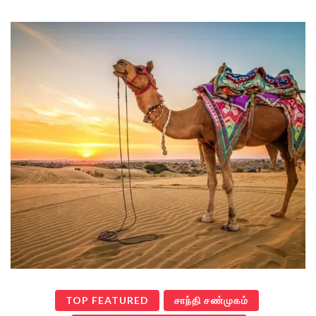
TOP FEATURED
சாந்தி சண்முகம்