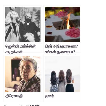
ஜென்னி மார்க்சின்
பிறர் அறிவுரைகளா?
கடிதங்கள்
உங்கள் துணையா?
திரௌபதி
மூவர்