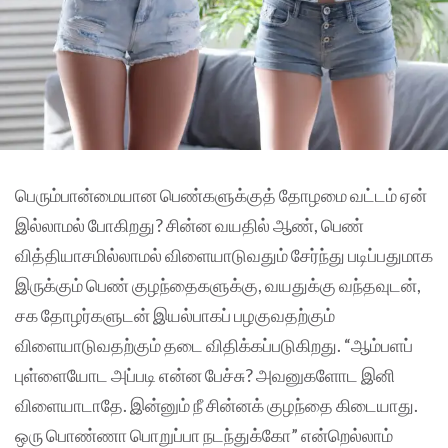
பெரும்பான்மையான பெண்களுக்குத் தோழமை வட்டம் ஏன்
இல்லாமல் போகிறது? சின்ன வயதில் ஆண், பெண்
வித்தியாசமில்லாமல் விளையாடுவதும் சேர்ந்து படிப்பதுமாக
இருக்கும் பெண் குழந்தைகளுக்கு, வயதுக்கு வந்தவுடன்,
சக தோழர்களுடன் இயல்பாகப் பழகுவதற்கும்
விளையாடுவதற்கும் தடை விதிக்கப்படுகிறது. “ஆம்பளப்
புள்ளையோட அப்படி என்ன பேச்சு? அவனுகளோட இனி
விளையாடாதே. இன்னும் நீ சின்னக் குழந்தை கிடையாது.
ஒரு பொண்ணா பொறுப்பா நடந்துக்கோ” என்றெல்லாம்