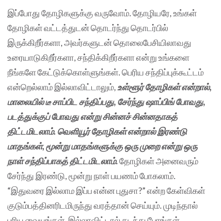
இப்போது தோழிகளுக்கு வருவோம். தோழியரே, உங்கள்
தோழிகள் வட்டத்துடன் தொடர்ந்து தொடர்பில்
இருக்கிறீர்களா, அவர்களுடன் தொலைபேசியிலாவது
உரையாடுகிறீர்களா, சந்திக்கிறீர்களா என்று உங்களை
நீங்களே கேட்டுக்கொள்ளுங்கள். பெரிய சந்திப்புக்கூட்டம்
என்றெல்லாம் இல்லாவிட்டாலும்,
உள்ளூர் தோழிகள் என்றால்,
மாலையில் டீ சாப்பிட சந்திப்பது, சேர்ந்து ஷாப்பிங் போவது,
படத்துக்குப் போவது என்று சின்னச் சின்னதாகத்
திட்டமிடலாம். வெளியூர் தோழிகள் என்றால் இரண்டு
மாதங்கள், மூன்று மாதங்களுக்கு ஒரு முறை என்று ஒரு
நாள் சந்திப்பாகத் திட்டமிடலாம்.
தோழிகள் அனைவரும்
சேர்ந்து இரண்டு, மூன்று நாள் பயணம் போகலாம்.
“இதுவரை இல்லாம இப்ப என்ன புதுசா?” என்ற கேள்விகள்
குடும்பத்தினரிடமிருந்து வரத்தான் செய்யும். முடிந்தால்
புரிய வையுங்கள். இல்லாவிட்டால் கடந்து போங்கள்.