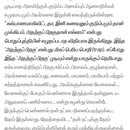
முடியாத அளவிற்குக் குடும்ப அமைப்பும் ஆணாதிக்கச்
சமுதாயமும் அவர்களை இறுக்கி வைத்திருக்கின்றன.
“கல்யாணமாகிவிட்டதா, இனி கணவனும் குடும்பமும் தான்
முக்கியம், அதற்குப் பிறகுதான் எல்லாம்” என்பது
பொதுப்புத்தியின் எழுதப்படாத விதியாக இருக்கிறது. இந்த
’அதற்குப் பிறகு’ என்பது மிகப் பெரிய பொறி (trap). எப்போது
இந்த ’அதற்குப் பிறகு’ முடியும் என்று யாருக்கும் தெரியாது.
கல்யாணத்திற்குப் பிறகு கர்ப்பம், பிரசவம், குழந்தைகள்,
அவர்களை வளர்ப்பது, கணவன், மாமனார், மாமியார் மற்றும்
சுற்றத்தாரைக் கவனிப்பது, அவர்களுக்கான வேலைகள்…
வேலைக்குப் போகும் பெண்ணாக இருந்தால் தன்னுடைய
அலுவலகப் பணிச்சுமை… என்று சுழன்று கொண்டே
இருக்கும் பெண்ணால் தன் நட்பை நினைப்பதற்குக்கூட
நேரம் இருக்காது. நேரத்தைவிட, “தன் நட்புக்கு நேரம்
ஒதுக்குவது, குடும்பத்திற்குத் தரும் முக்கியத்துவத்தைக்