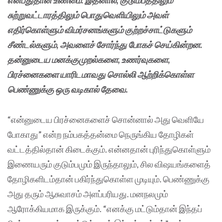
என்பதுதான் உண்மை. இதனால், குடும்பத்திலும்
சுற்றுவட்டாரத்திலும் பொதுவெளியிலும் அவள்
எதிர்கொள்ளும் விமர்சனங்களும் குற்றச்சாட்டுகளும்
சீண்டல்களும், அவளைச் சோர்ந்து போகச் செய்கின்றன.
தன்னுடைய மனக்குமுறல்களை, உணர்வுகளை,
பிரச்னைகளை யாரிடமாவது சொல்லி ஆற்றிக்கொள்ள
பெண்ணுக்கு ஒரு வடிகால் தேவை.
“என்னுடைய பிரச்னைகளைச் சொன்னால் அது வெளியே
போகாது” என்ற நம்பகத்தன்மை நெருங்கிய தோழிகள்
வட்டத்தில்தான் கிடைக்கும். என்னதான் புரிந்துகொள்ளும்
இணையரும் குடும்பமும் இருந்தாலும், சில விஷயங்களைத்
தோழிகளிடம்தான் பகிர்ந்துகொள்ள முடியும். பெண்ணுக்கு
அது தரும் ஆசுவாசம் அளப்பரியது. மனநலமும்
ஆரோக்கியமாக இருக்கும். “எனக்கு மட்டும்தான் இந்தப்