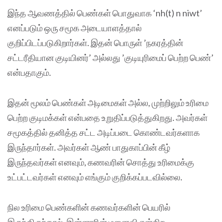
இந்த ஆவணத்தில் பெண்கள் பொதுவாக ‘nh(t) n niwt’
எனப்படும் ஒரு சமூக அடையாளத்தால்
குறிப்பிடப்படுகிறார்கள். இதன் பொருள் ’நகரத்தின்
சட்டரீதியான குடியினர்’ அல்லது ’குடியுரிமைப் பெற்ற பெண்’
என்பதாகும்.
இதன் மூலம் பெண்கள் அடிமைகள் அல்ல, முற்றிலும் உரிமை
பெற்ற குடிமக்கள் என்பதை உறுதிப்படுத்துகிறது. அவர்கள்
சமூகத்தில் தனித்த சட்ட அடிப்படை கொண்டவர்களாக
இருந்தார்கள். அவர்கள் ஆண் பாதுகாப்பின் கீழ்
இருந்தவர்கள் எனவும், கணவரின் சொத்து உரிமைக்கு
உட்பட்டவர்கள் எனவும் எங்கும் குறிக்கப்படவில்லை.
நில உரிமை பெண்களின் கணவர்களின் பெயரில்
இருந்திருந்தால், இன்னாரின் மனைவி என்கிற