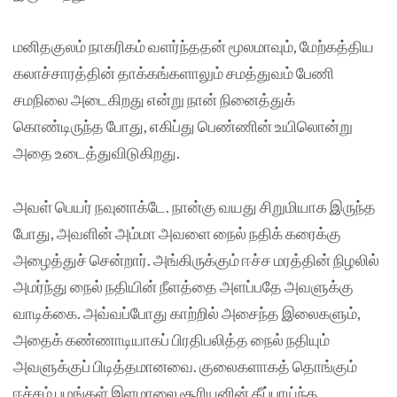
மனிதகுலம் நாகரிகம் வளர்ந்ததன் மூலமாவும், மேற்கத்திய
கலாச்சாரத்தின் தாக்கங்களாலும் சமத்துவம் பேணி
சமநிலை அடைகிறது என்று நான் நினைத்துக்
கொண்டிருந்த போது, எகிப்து பெண்ணின் உயிலொன்று
அதை உடைத்துவிடுகிறது.
அவள் பெயர் நவுனாக்டே. நான்கு வயது சிறுமியாக இருந்த
போது, அவளின் அம்மா அவளை நைல் நதிக் கரைக்கு
அழைத்துச் சென்றார். அங்கிருக்கும் ஈச்ச மரத்தின் நிழலில்
அமர்ந்து நைல் நதியின் நீளத்தை அளப்பதே அவளுக்கு
வாடிக்கை. அவ்வப்போது காற்றில் அசைந்த இலைகளும்,
அதைக் கண்ணாடியாகப் பிரதிபலித்த நைல் நதியும்
அவளுக்குப் பிடித்தமானவை. குலைகளாகத் தொங்கும்
ஈச்சம் பழங்கள் இளமாலை சூரியனின் தீப்பாய்ந்த