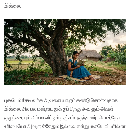
இல்லை.
புகலிடம் தேடி வந்த அவளை யாரும் கண்டுகொள்வதாக
இல்லை. சில பல மன்றாடலுக்குப் பிறகு அவளும் அவள்
குழந்தையும் அம்மா வீட்டில் தஞ்சம் புகுந்தனர். சொத்தோ
உரிமையோ அவளுக்கேதும் இல்லை என்று கையொப்பமில்லா