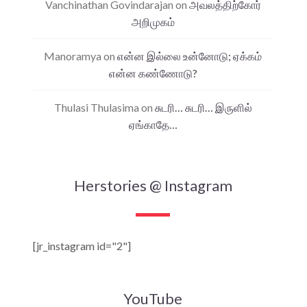
Vanchinathan Govindarajan
on
அவலத்திற்கோர்
அறிமுகம்
Manoramya
on
என்ன இல்லை உன்னோடு; ஏக்கம்
என்ன கண்ணோடு?
Thulasi Thulasima
on
சுடரி… சுடரி… இருளில்
ஏங்காதே…
Herstories @ Instagram
[jr_instagram id="2"]
YouTube