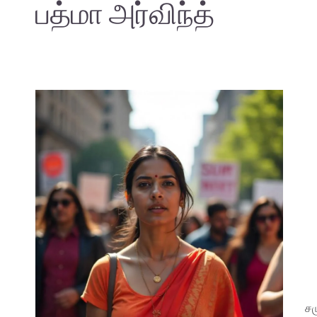
பத்மா அர்விந்த்
சம