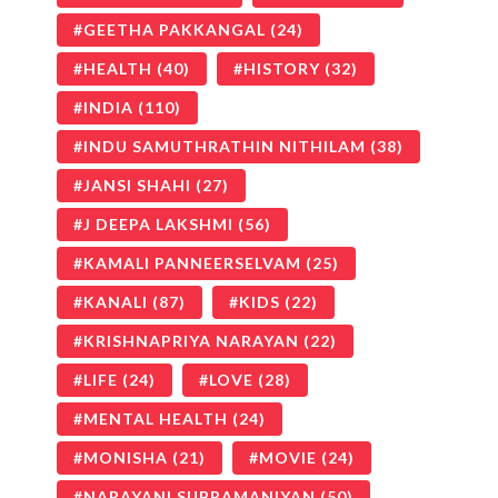
GEETHA PAKKANGAL
(24)
HEALTH
(40)
HISTORY
(32)
INDIA
(110)
INDU SAMUTHRATHIN NITHILAM
(38)
JANSI SHAHI
(27)
J DEEPA LAKSHMI
(56)
KAMALI PANNEERSELVAM
(25)
KANALI
(87)
KIDS
(22)
KRISHNAPRIYA NARAYAN
(22)
LIFE
(24)
LOVE
(28)
MENTAL HEALTH
(24)
MONISHA
(21)
MOVIE
(24)
NARAYANI SUBRAMANIYAN
(50)