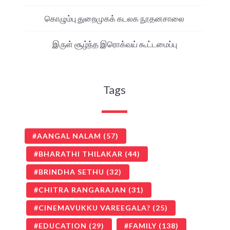
கொழும்பு துறைமுகக் கடலக நூதனசாலை
இருள் சூழ்ந்த இரொக்வய் கூட்டமைப்பு
Tags
AANGAL NALAM
(57)
BHARATHI THILAKAR
(44)
BRINDHA SETHU
(32)
CHITRA RANGARAJAN
(31)
CINEMAVUKKU VAREEGALA?
(25)
EDUCATION
(29)
FAMILY
(138)