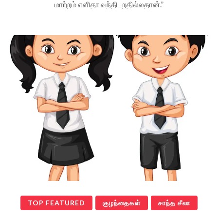
மாற்றம் எளிதா வந்திடறதில்லதான்.”
TOP FEATURED
குழந்தைகள்
சாந்த சீலா