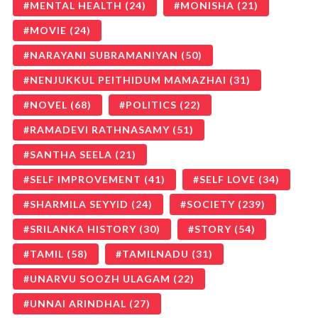
MENTAL HEALTH
(24)
MONISHA
(21)
MOVIE
(24)
NARAYANI SUBRAMANIYAN
(50)
NENJUKKUL PEITHIDUM MAMAZHAI
(31)
NOVEL
(68)
POLITICS
(22)
RAMADEVI RATHNASAMY
(51)
SANTHA SEELA
(21)
SELF IMPROVEMENT
(41)
SELF LOVE
(34)
SHARMILA SEYYID
(24)
SOCIETY
(239)
SRILANKA HISTORY
(30)
STORY
(54)
TAMIL
(58)
TAMILNADU
(31)
UNARVU SOOZH ULAGAM
(22)
UNNAI ARINDHAL
(27)