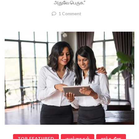
அதுவே பெருசு.”
1 Comment
TOP FEATURED
குழந்தைகள்
சாந்த சீலா