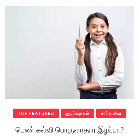
TOP FEATURED
குழந்தைகள்
சாந்த சீலா
பெண் கல்வி பொருளாதார இழப்பா?