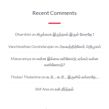
Recent Comments
Dharshini
on
கிழக்காக இருந்தால் இருள் சேராதே !
Vanchinathan Govindarajan
on
அவலத்திற்கோர் அறிமுகம்
Manoramya
on
என்ன இல்லை உன்னோடு; ஏக்கம் என்ன
கண்ணோடு?
Thulasi Thulasima
on
சுடரி… சுடரி… இருளில் ஏங்காதே…
Shif Ana
on
கலி தீர்த்தல்