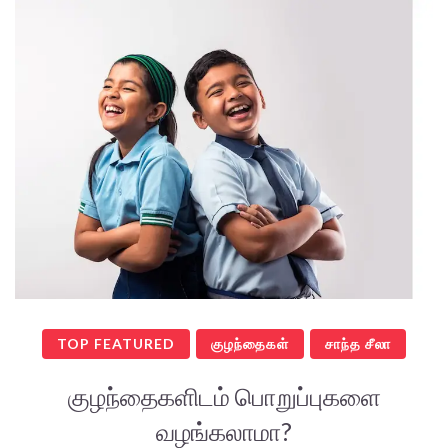
TOP FEATURED
குழந்தைகள்
சாந்த சீலா
குழந்தைகளிடம் பொறுப்புகளை
வழங்கலாமா?