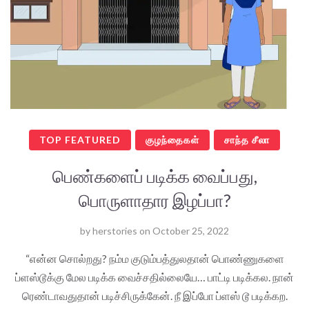
TOP FEATURED
குழந்தைகள்
சாந்த சீலா
பெண்களைப் படிக்க வைப்பது,
பொருளாதார இழப்பா?
by
herstories
on
October 25, 2022
“என்ன சொல்றது? நம்ம குடும்பத்துலதான் பொண்ணுகளை
ப்ளஸ்டூக்கு மேல படிக்க வைச்சதில்லையே… பாட்டி படிக்கல. நான்
ரெண்டாவதுதான் படிச்சிருக்கேன். நீ இப்போ ப்ளஸ் டூ படிக்கற.