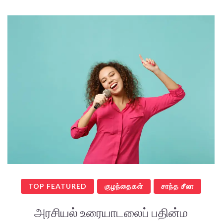
TOP FEATURED
குழந்தைகள்
சாந்த சீலா
அரசியல் உரையாடலைப் பதின்ம