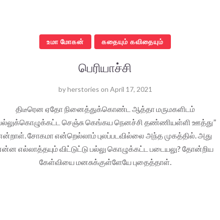
உமா மோகன்
கதையும் கவிதையும்
பெரியாச்சி
by
herstories
on
April 17, 2021
திடீரென ஏதோ நினைத்துக்கொண்ட ஆத்தா மருமகளிடம்
பல்லுக்கொழுக்கட்ட செஞ்சு கெங்கய நெனச்சி தண்ணியள்ளி ஊத்து”
என்றாள். சோகமா என்றெல்லாம் புலப்படவில்லை அந்த முகத்தில். அது
என்ன எல்லாத்தயும் விட்டுட்டு பல்லு கொழுக்கட்ட படையலு? தோன்றிய
கேள்வியை மனசுக்குள்ளேயே புதைத்தாள்.