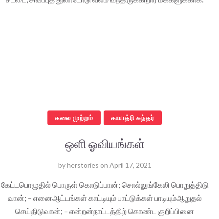
கலை முற்றம்
காயத்ரி சுந்தர்
ஒளி ஓவியங்கள்
by
herstories
on
April 17, 2021
கேட்டபொழுதில் பொருள் கொடுப்பான்; சொல்லுங்கேலி பொறுத்திடு
வான்; – எனைஆட்டங்கள் காட்டியும் பாட்டுக்கள் பாடியும்ஆறுதல்
செய்திடுவான்; – என்றன்நாட்டத்திற் கொண்ட குறிப்பினை