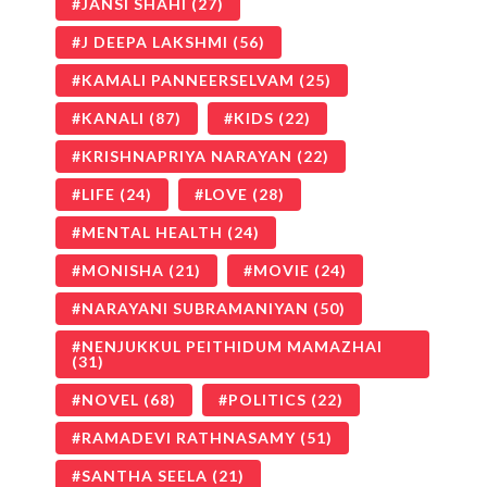
JANSI SHAHI
(27)
J DEEPA LAKSHMI
(56)
KAMALI PANNEERSELVAM
(25)
KANALI
(87)
KIDS
(22)
KRISHNAPRIYA NARAYAN
(22)
LIFE
(24)
LOVE
(28)
MENTAL HEALTH
(24)
MONISHA
(21)
MOVIE
(24)
NARAYANI SUBRAMANIYAN
(50)
NENJUKKUL PEITHIDUM MAMAZHAI
(31)
NOVEL
(68)
POLITICS
(22)
RAMADEVI RATHNASAMY
(51)
SANTHA SEELA
(21)