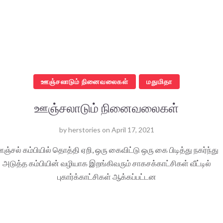
ஊஞ்சலாடும் நினைவலைகள்
மதுமிதா
ஊஞ்சலாடும் நினைவலைகள்
by
herstories
on
April 17, 2021
ஞ்சல் கம்பியில் தொத்தி ஏறி, ஒரு கைவிட்டு ஒரு கை பிடித்து நகர்ந்து
அடுத்த கம்பியின் வழியாக இறங்கிவரும் சாகசக்காட்சிகள் வீட்டில்
புகார்க்காட்சிகள் ஆக்கப்பட்டன