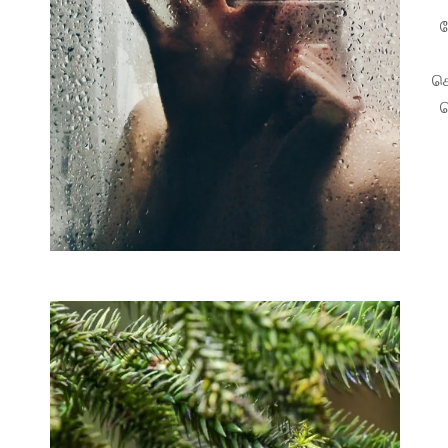
த
சொ
ப