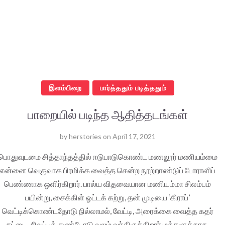
இளம்பிறை
பார்த்ததும் படித்ததும்
பாறையில் படிந்த ஆதித்தடங்கள்
by
herstories
on
April 17, 2021
பொதுவுடமை சித்தாந்தத்தில் ஈடுபாடுகொண்ட மணலூர் மணியம்மை
என்னை வெகுவாக பிரமிக்க வைத்த சென்ற நூற்றாண்டுப் போராளிப்
பெண்ணாக ஒளிர்கிறார். பால்ய விதவையான மணியம்மா சிலம்பம்
பயின்று, சைக்கிள் ஓட்டக் கற்று, தன் முடியை ‘கிராப்’
வெட்டிக்கொண்டதோடு நில்லாமல், வேட்டி, அரைக்கை வைத்த கதர்
சட்டை, சிவப்புத் துண்டோடு வலம் வந்திருக்கிறார் மக்களுக்காக.