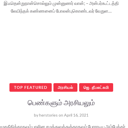
இஃதென்றுநான்சொல்லும் முன்னுணர் வான்; – அன்பர்கூட்டத்தி
லேயிந்தக் கண்ணனைப் போலன்புகொண்டவர் வேறுள…
TOP FEATURED
அரசியல்
ஜெ. தீபலட்சுமி
பெண்களும் அரசியலும்
by
herstories
on
April 16, 2021
மூகநீதிக்காகவும் பாலின சமத்துவத்துக்காகவும் போராடிய அம்பேத்கர்