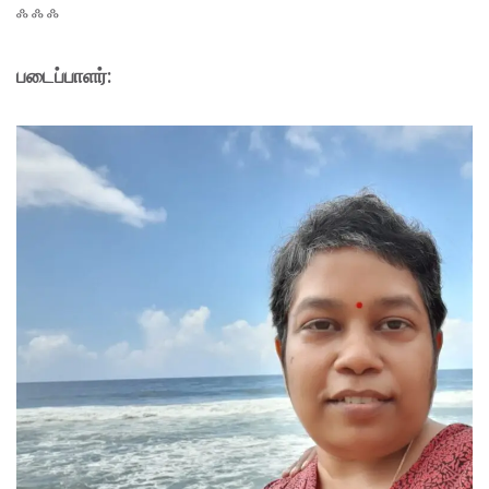
ஃ ஃ ஃ
படைப்பாளர்: