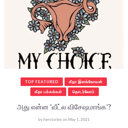
TOP FEATURED
கீதா இளங்கோவன்
கீதா பக்கங்கள்
தொடர்வோம்
அது என்ன 'வீட்ல விசேஷமாங்க'?
by
herstories
on
May 1, 2021