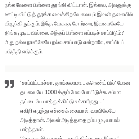
நல்ல வேளை பிள்ளை தூங்கி விட்டான். இல்லை, அவனுக்கு
ஊட்டி விட்டுத் தூங்க வைக்கிற வேலையும் இவன் தலையில்
விழுந்திருக்கும். இந்த வேகாத சோற்றை, இவனாலேயே
திங்க முடியவில்லை. அந்தப் பிள்ளை எப்படிச் சாப்பிடும்?
அது நல்ல நாளிலேயே நல்ல சாப்பாடு என்றாலே, சாப்பிடப்
படுத்தி எடுக்கும்.
‘சாப்பிட்டாச்சா, தூங்கலாமா… கரெண்ட் பில்’ போன
தடவையே 1000 க்கும் மேல போயிடுச்சு. சும்மா
தட்டையே பாத்துக்கிட்டு உக்கார்றது…’
எகிறி எழுந்து எச்சைக் கையால், வாயிலேயே
அடித்தான். அவன் அடித்ததை நம்ப முடியாமல்
பார்த்தாள்.
‘சோறாடி இது முண்ட. நாயி திங்குமாடி இதை’