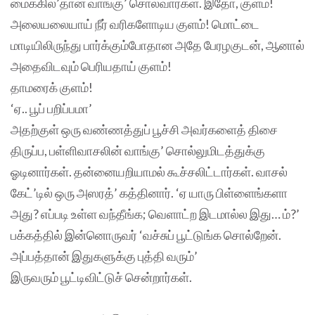
மைக்கில்’தான் வாங்கு’ சொல்வார்கள். இதோ, குளம்!
அலையலையாய் நீர் வரிகளோடிய குளம்! மொட்டை
மாடியிலிருந்து பார்க்கும்போதான அதே பேரழகுடன், ஆனால்
அதைவிடவும் பெரியதாய் குளம்!
தாமரைக் குளம்!
‘ஏ.. பூப் பறிப்பமா’
அதற்குள் ஒரு வண்ணத்துப் பூச்சி அவர்களைத் திசை
திருப்ப, பள்ளிவாசலின் வாங்கு’ சொல்லுமிடத்துக்கு
ஓடினார்கள். தன்னையறியாமல் கூச்சலிட்டார்கள். வாசல்
கேட்’டில் ஒரு அஸரத்’ கத்தினார். ‘ஏ யாரு பிள்ளைங்களா
அது? எப்படி உள்ள வந்தீங்க; வெளாட்ற இடமால்ல இது… ம்?’
பக்கத்தில் இன்னொருவர் ‘வச்சுப் பூட்டுங்க சொல்றேன்.
அப்பத்தான் இதுகளுக்கு புத்தி வரும்’
இருவரும் பூட்டிவிட்டுச் சென்றார்கள்.