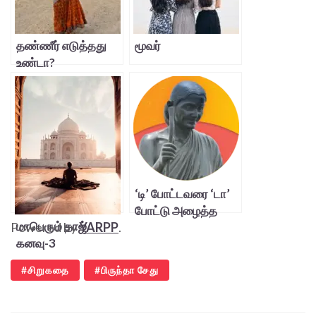
தண்ணீர் எடுத்தது
மூவர்
உண்டா?
‘டி’ போட்டவரை ‘டா’
போட்டு அழைத்த
மாபெரும் தாஜ்
Powered by
YARPP
.
முதல் பெண்ணிய
கனவு-3
போராளி!
சிறுகதை
பிருந்தா சேது