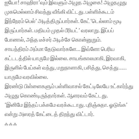
ஐயோ! சாஹிரா’வும் இவளும் அழுத அழுகை! அழுதழுது
முகமெல்லாம் சிவந்து வீங்கி விட்டது. பள்ளிக்கூடம்
இந்நேரம் பெல்’ அடித்திருப்பார்கள். கேட்’டெல்லாம் மூடி
இருப்பார்கள். மதியம் முதல் பீரியட்’ வரலாறு. இப்பப்
போனால், அந்த டீச்சர் அடிச்சே கொன்னுறும்.
சாயந்திரம் அம்மா தேடுவார்களே… இவ்ளோ பெரிய
கட்டடத்தில் யாருமே இல்லை. சாயங்காலமாகி, இரவாகி,
இருளில் பேய்கள் வந்து, மறுநாளாகி, பசித்து, செத்து……
யாருமே வரவில்லை.
இரண்டு பிள்ளைகளும் பள்ளிவாசல் கேட்டிலேயே உட்கார்ந்து
அழுது கொண்டிருந்தார்கள். ஆளரவம் கேட்டது.
‘இனிமே இந்தப் பக்கமே வரக்கூடாது. புரிஞ்சுதா. ஓடுங்க’
என்று அஸரத் கேட்டைத் திறந்து விட்டார்.
ஃ ஃ ஃ