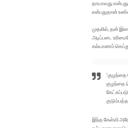
தாயாவது என்பது
என்பதுதான் உண்
முதலில், தன் இ
அடிப்படை உரிமைய
கல்யாணம் செய்த
‘குழந்தை
குழந்தை ப
கேட்கப்ப
குடும்பத்த
இந்த கேள்வி அரேஞ
கல்யாணமான பெண் 