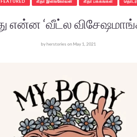
 FEATURED
கீதா இளங்கோவன்
கீதா பக்கங்கள்
தொடர
ு என்ன ‘வீட்ல விசேஷமாங்
by
herstories
on
May 1, 2021