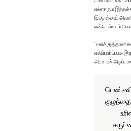
எல்லாரும் இந்தக்
இதெல்லாம் அவளின
என்றெல்லாம் பொ
`உனக்குத்தான் க
எதிர்பார்ப்பாக 
அவளின் அடிப்பட
பெண்ணின
குழந்தை
உரி
கருப்