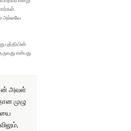
ார்கள்.
ம் அல்லவே
ு புத்தியின்
்தருவது என்பது
ான் அவள்
தான முழு
தையை
ிலும்,