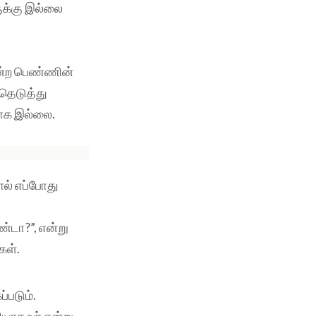
க்கு இல்லை
ன்ற பெண்ணின்
்தெடுத்து
வாக இல்லை.
ல் எப்போது
்டா?”, என்று
கள்.
்படும்.
ியாதவர் என்று