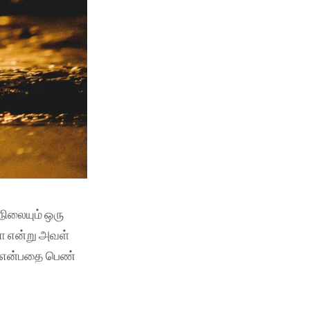
நிலையும் ஒரு
தா என்று அவள்
ா என்பதை பெண்