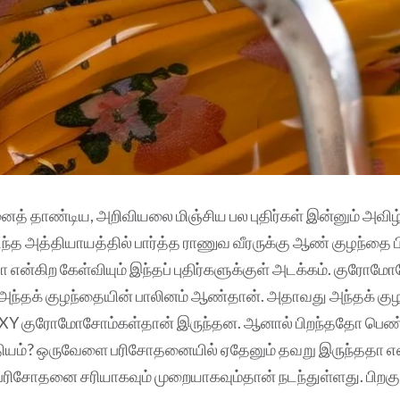
ைத் தாண்டிய, அறிவியலை மிஞ்சிய பல புதிர்கள் இன்னும் அவிழ்
டந்த அத்தியாயத்தில் பார்த்த ராணுவ வீரருக்கு ஆண் குழந்தை ப
ா என்கிற கேள்வியும் இந்தப் புதிர்களுக்குள் அடக்கம். குரோம
ந்தக் குழந்தையின் பாலினம் ஆண்தான். அதாவது அந்தக் குழ
Y குரோமோசோம்கள்தான் இருந்தன. ஆனால் பிறந்ததோ பெண்
தியம்? ஒருவேளை பரிசோதனையில் ஏதேனும் தவறு இருந்ததா என்ற
பரிசோதனை சரியாகவும் முறையாகவும்தான் நடந்துள்ளது. பிறகு