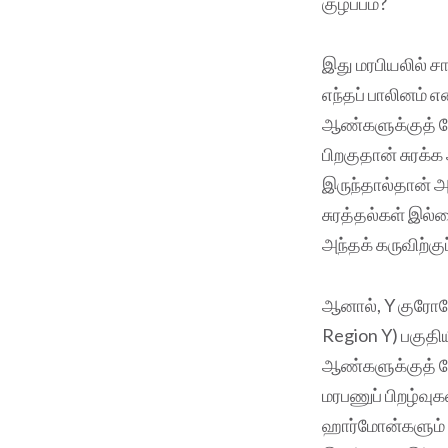
குழப்பம்?
இது மரபியலில் ச
எந்தப் பாலினம்
ஆண்களுக்குத் 
பிறகுதான் சுரக்க
இருந்தால்தான் அ
சுரத்தல்கள் இல்
அந்தக் கருவிற்க
ஆனால், Y குரோம
Region Y) பகுதிய
ஆண்களுக்குத் தே
மரபணுப் பிறழ்வு
ஹார்மோன்களும் 