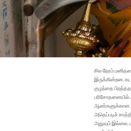
சில நேரம் மனிதன
இருக்கின்றன‌. க
குழந்தை பிறந்தத
பரிசோதனையில் அ
ஆண்களுக்கான X
அதெப்படிச் சாத்
அதுவும் இல்லை. 