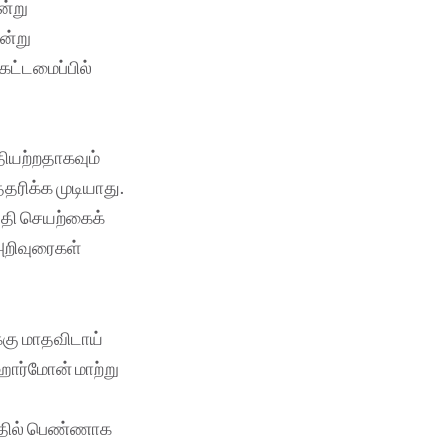
ன்று
ன்று
கட்டமைப்பில்
தியற்றதாகவும்
தரிக்க முடியாது.
்தி செயற்கைக்
 அறிவுரைகள்
க்கு மாதவிடாய்
ஹார்மோன் மாற்று
த்தில் பெண்ணாக