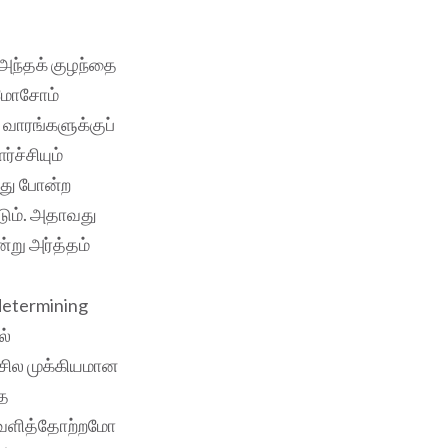
 அந்தக் குழந்தை
ோமோசோம்
ாரங்களுக்குப்
்ச்சியும்
அது போன்ற
டும். அதாவது
ு அர்த்தம்‌
determining
ல்
 சில முக்கியமான
்த
 வெளித்தோற்றமோ