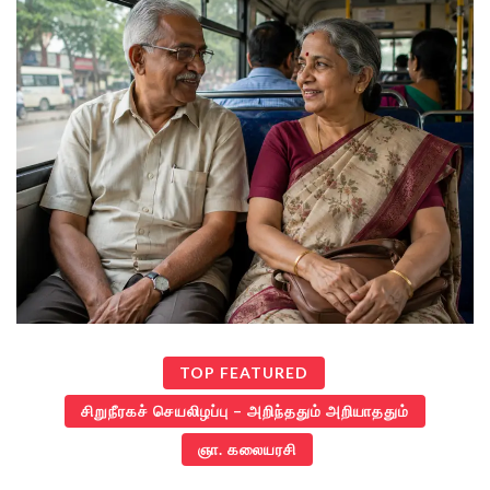
TOP FEATURED
சிறுநீரகச் செயலிழப்பு – அறிந்ததும் அறியாததும்
ஞா. கலையரசி