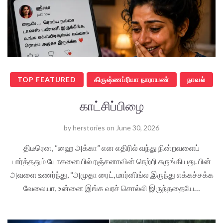
TOP FEATURED
கிருஷ்ணப்ரியா நாராயண்
நாவல்
காட்சிப்பிழை
by
herstories
on
June 30, 2026
திடீரென, “ஹை அக்கா” என எதிரில் வந்து நின்றவளைப்
பார்த்ததும் யோசனையில் ரஞ்சனாவின் நெற்றி சுருங்கியது. பின்
அவளை உணர்ந்து, “அமுதா ரைட், மார்னிங்ல இருந்து எக்கச்சக்க
வேலையா, உன்னை இங்க வரச் சொல்லி இருந்ததையே…