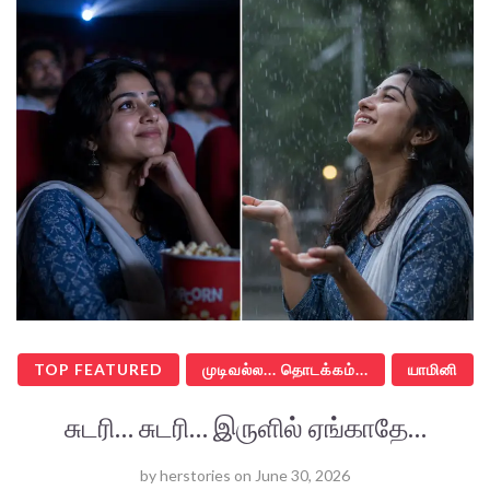
TOP FEATURED
முடிவல்ல... தொடக்கம்...
யாமினி
சுடரி… சுடரி… இருளில் ஏங்காதே…
by
herstories
on
June 30, 2026