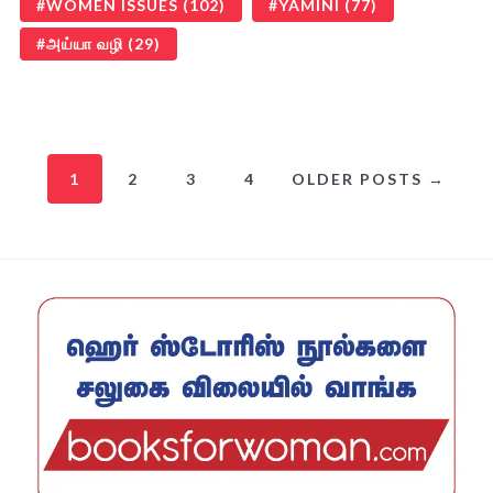
WOMEN ISSUES
(102)
YAMINI
(77)
அய்யா வழி
(29)
1
2
3
4
OLDER POSTS →