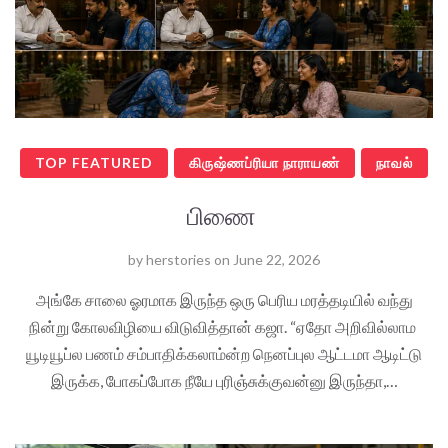
TOP FEATURED
கிருஷ்ணப்ரியா நாராயண்
நாவல்
பிணை
by
herstories
on
June 22, 2026
அங்கே சாலை ஓரமாக இருந்த ஒரு பெரிய மரத்தடியில் வந்து
நின்று கோலவிழியை விடுவித்தான் கஜா. “ஏதோ அறிவில்லாம
யூடியூப்ல பணம் சம்பாதிக்கலாம்ன்ற நெனப்புல ஆட்டமா ஆடிட்டு
இருக்க, போகப்போக நீயே புரிஞ்சுக்குவன்னு இருந்தா,…