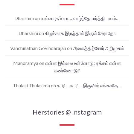
Dharshini
on
என்னாகும் வா… வாழ்ந்தே பார்த்திடலாம்…
Dharshini
on
கிழக்காக இருந்தால் இருள் சேராதே !
Vanchinathan Govindarajan
on
அவலத்திற்கோர் அறிமுகம்
Manoramya
on
என்ன இல்லை உன்னோடு; ஏக்கம் என்ன
கண்ணோடு?
Thulasi Thulasima
on
சுடரி… சுடரி… இருளில் ஏங்காதே…
Herstories @ Instagram