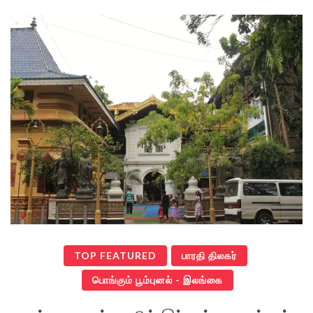
TOP FEATURED
பாரதி திலகர்
பொங்கும் பூம்புனல் - இலங்கை