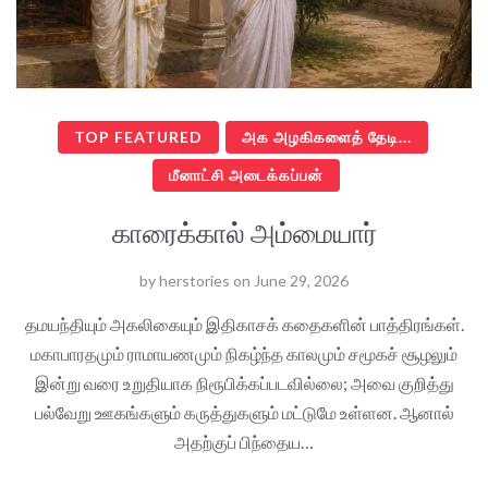
TOP FEATURED
அக அழகிகளைத் தேடி...
மீனாட்சி அடைக்கப்பன்
காரைக்கால் அம்மையார்
by
herstories
on
June 29, 2026
தமயந்தியும் அகலிகையும் இதிகாசக் கதைகளின் பாத்திரங்கள்.
மகாபாரதமும் ராமாயணமும் நிகழ்ந்த காலமும் சமூகச் சூழலும்
இன்று வரை உறுதியாக நிரூபிக்கப்படவில்லை; அவை குறித்து
பல்வேறு ஊகங்களும் கருத்துகளும் மட்டுமே உள்ளன. ஆனால்
அதற்குப் பிந்தைய…