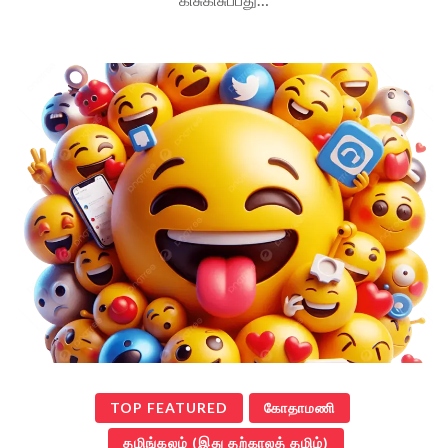
TOP FEATURED
கோதாமணி
தமிங்கலம் (இது தற்காலத் தமிழ்)