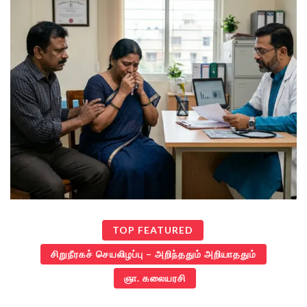
TOP FEATURED
சிறுநீரகச் செயலிழப்பு – அறிந்ததும் அறியாததும்
ஞா. கலையரசி