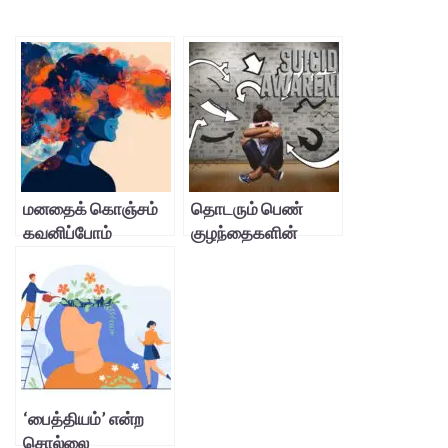
மனதைக் கொஞ்சம்
தொடரும் பெண்
கவனிப்போம்
குழந்தைகளின்
தற்கொலைகள்…
‘பைத்தியம்’ என்ற
சொல்லை