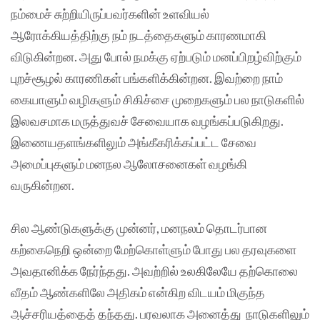
நம்மைச் சுற்றியிருப்பவர்களின் உளவியல்
ஆரோக்கியத்திற்கு நம் நடத்தைகளும் காரணமாகி
விடுகின்றன. அது போல் நமக்கு ஏற்படும் மனப்பிறழ்விற்கும்
புறச்சூழல் காரணிகள் பங்களிக்கின்றன. இவற்றை நாம்
கையாளும் வழிகளும் சிகிச்சை முறைகளும் பல நாடுகளில்
இலவசமாக மருத்துவச் சேவையாக வழங்கப்படுகிறது.
இணையதளங்களிலும் அங்கீகரிக்கப்பட்ட சேவை
அமைப்புகளும் மனநல ஆலோசனைகள் வழங்கி
வருகின்றன.
சில ஆண்டுகளுக்கு முன்னர், மனநலம் தொடர்பான
கற்கைநெறி ஒன்றை மேற்கொள்ளும் போது பல தரவுகளை
அவதானிக்க நேர்ந்தது. அவற்றில் உலகிலேயே தற்கொலை
வீதம் ஆண்களிலே அதிகம் என்கிற விடயம் மிகுந்த
ஆச்சரியத்தைத் தந்தது. பரவலாக அனைத்து நாடுகளிலும்