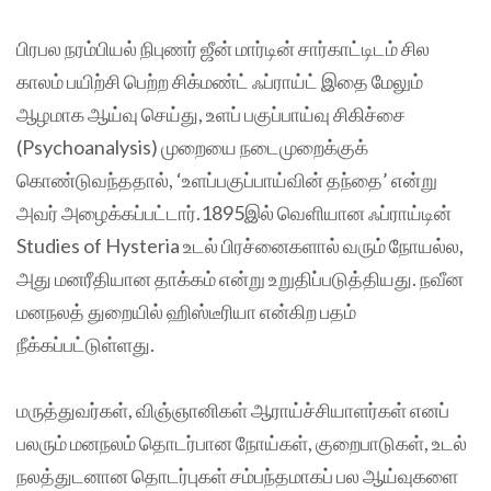
பிரபல நரம்பியல் நிபுணர் ஜீன் மார்டின் சார்காட்டிடம் சில
காலம் பயிற்சி பெற்ற சிக்மண்ட் ஃப்ராய்ட் இதை மேலும்
ஆழமாக ஆய்வு செய்து, உளப் பகுப்பாய்வு சிகிச்சை
(Psychoanalysis) முறையை நடைமுறைக்குக்
கொண்டுவந்ததால், ‘உளப்பகுப்பாய்வின் தந்தை’ என்று
அவர் அழைக்கப்பட்டார்.1895இல் வெளியான ஃப்ராய்டின்
Studies of Hysteria உடல் பிரச்னைகளால் வரும் நோயல்ல,
அது மனரீதியான தாக்கம் என்று உறுதிப்படுத்தியது. நவீன
மனநலத் துறையில் ஹிஸ்டீரியா என்கிற பதம்
நீக்கப்பட்டுள்ளது.
மருத்துவர்கள், விஞ்ஞானிகள் ஆராய்ச்சியாளர்கள் எனப்
பலரும் மனநலம் தொடர்பான நோய்கள், குறைபாடுகள், உடல்
நலத்துடனான தொடர்புகள் சம்பந்தமாகப் பல ஆய்வுகளை