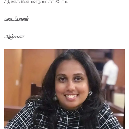
ஆண்களின் மனநலம் காப்போம்.
படைப்பாளர்
அஞ்சனா