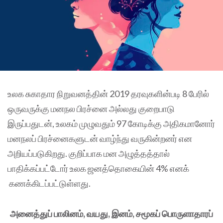
உலக சுகாதார நிறுவனத்தின் 2019 தரவுகளின்படி 8 பேரில்
ஒருவருக்கு மனநல பிரச்னை அல்லது குறைபாடு
இருப்பதுடன், உலகம் முழுவதும் 97 கோடிக்கு அதிகமானோர்
மனநலப் பிரச்னைகளுடன் வாழ்ந்து வருகின்றனர் என
அறியப்படுகிறது. குறிப்பாக மன அழுத்தத்தால்
பாதிக்கப்பட்டோர் உலக ஜனத்தொகையின் 4% எனக்
கணக்கிடப்பட்டுள்ளது.
அனைத்துப் பாலினம், வயது, இனம், சமூகப் பொருளாதாரப்