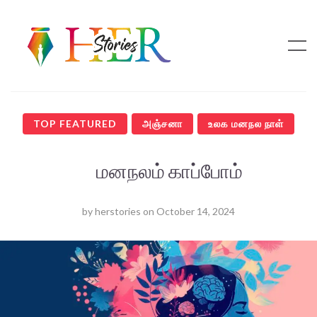
TOP FEATURED
அஞ்சனா
உலக மனநல நாள்
மனநலம் காப்போம்
by
herstories
on
October 14, 2024