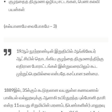
குழந்தைத் திருமண ஒழிப்பு சட்டங்கள், பெண் கல்வி
பயன்கள்
(கல்யாணமே வைபோகமே – 3)
19ஆம் நூற்றாண்டின் இறுதியில் ஆங்கிலேயர்
ஆட்சியில் தொடங்கிய குழந்தை திருமணத்திற்கு
எதிரான போராட்டங்கள் இன்றுவரையிலும் கூட
முற்றுப்பெறவில்லை என்பதே கசப்பான உண்மை.
1889இல், 35க்கும் கூடுதலான வயதுள்ள கணவனால்
பாலியல் வல்லுறவுக்கு ஆளாகி உயிர்துறந்த புல்மோனி தாசி
என்ற 11 வயது சிறுமியின் மரணம், (பெண்களின்) பாலுறவு