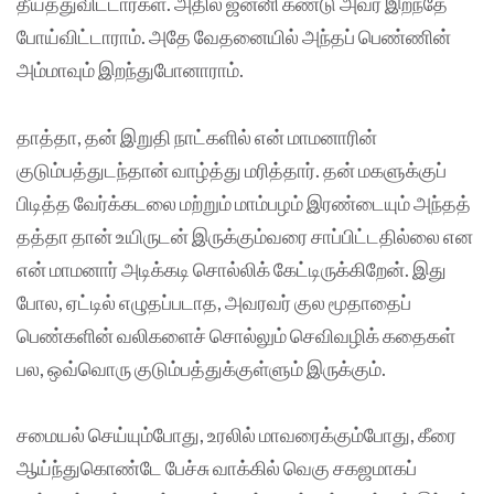
தீய்த்துவிட்டார்கள். அதில் ஜன்னி கண்டு அவர் இறந்தே
போய்விட்டாராம். அதே வேதனையில் அந்தப் பெண்ணின்
அம்மாவும் இறந்துபோனாராம்.
தாத்தா, தன் இறுதி நாட்களில் என் மாமனாரின்
குடும்பத்துடந்தான் வாழ்த்து மரித்தார். தன் மகளுக்குப்
பிடித்த வேர்க்கடலை மற்றும் மாம்பழம் இரண்டையும் அந்தத்
தத்தா தான் உயிருடன் இருக்கும்வரை சாப்பிட்டதில்லை என
என் மாமனார் அடிக்கடி சொல்லிக் கேட்டிருக்கிறேன். இது
போல, ஏட்டில் எழுதப்படாத, அவரவர் குல மூதாதைப்
பெண்களின் வலிகளைச் சொல்லும் செவிவழிக் கதைகள்
பல, ஒவ்வொரு குடும்பத்துக்குள்ளும் இருக்கும்.
சமையல் செய்யும்போது, உரலில் மாவரைக்கும்போது, கீரை
ஆய்ந்துகொண்டே பேச்சு வாக்கில் வெகு சகஜமாகப்