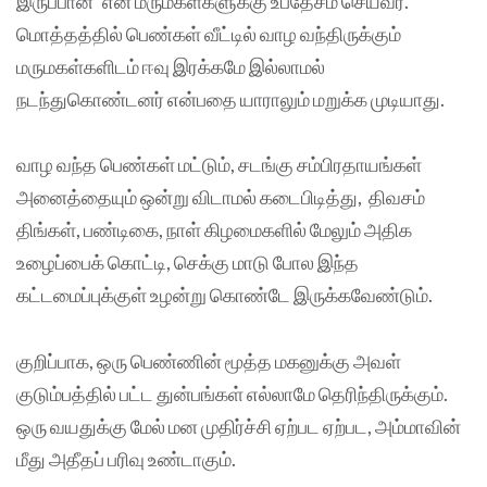
இருப்பான்’ என மருமகள்களுக்கு உபதேசம் செய்வர்.
மொத்தத்தில் பெண்கள் வீட்டில் வாழ வந்திருக்கும்
மருமகள்களிடம் ஈவு இரக்கமே இல்லாமல்
நடந்துகொண்டனர் என்பதை யாராலும் மறுக்க முடியாது.
வாழ வந்த பெண்கள் மட்டும், சடங்கு சம்பிரதாயங்கள்
அனைத்தையும் ஒன்று விடாமல் கடைபிடித்து, திவசம்
திங்கள், பண்டிகை, நாள் கிழமைகளில் மேலும் அதிக
உழைப்பைக் கொட்டி, செக்கு மாடு போல இந்த
கட்டமைப்புக்குள் உழன்று கொண்டே இருக்கவேண்டும்.
குறிப்பாக, ஒரு பெண்ணின் மூத்த மகனுக்கு அவள்
குடும்பத்தில் பட்ட துன்பங்கள் எல்லாமே தெரிந்திருக்கும்.
ஒரு வயதுக்கு மேல் மன முதிர்ச்சி ஏற்பட ஏற்பட, அம்மாவின்
மீது அதீதப் பரிவு உண்டாகும்.