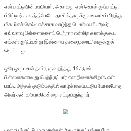
என் பாட்டியின் மாமியார், அதாவது என் கொள்ளுப்பாட்டி,
பிரிட்டிஷ் காலத்திலேயே, தாசில்தாருக்கு மகளாகப் பிறந்து
மிக மிகச் செல்வாக்காக வாழ்ந்த பெண்மணி. அவர்
எவ்வளவு பிள்ளைகளைப் பெற்றார் என்கிற கணக்குகூட
எங்கள் குடும்பத்து இன்றைய தலைமுறையினருக்குத்
தெரியாது.
ஒரே ஒரு மகள் தவிர, குறைந்தது 16 ஆண்
பிள்ளைகளாவது பெற்றிருப்பார் என நினைக்கிறன். என்
பாட்டி அந்தக் குடும்பத்தில் வாழ்க்கைப்பட்டுப் போனபோது
அவர் தன் வயோதிகத்தை எட்டியிருந்தார்.
முறைப் போட்டு, மருமகள்கள் அவருக்குப் பங்கா போட