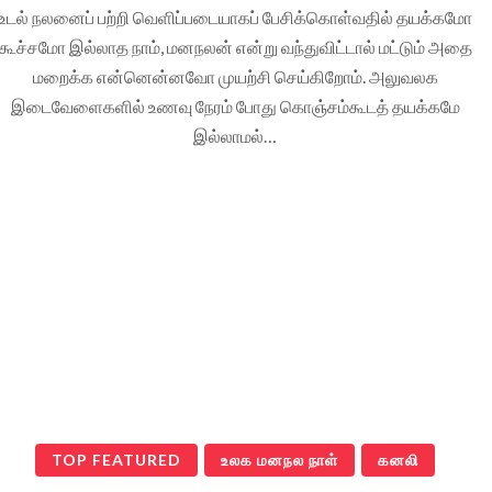
உடல் நலனைப் பற்றி வெளிப்படையாகப் பேசிக்கொள்வதில் தயக்கமோ
கூச்சமோ இல்லாத நாம், மனநலன் என்று வந்துவிட்டால் மட்டும் அதை
மறைக்க என்னென்னவோ முயற்சி செய்கிறோம். அலுவலக
இடைவேளைகளில் உணவு நேரம் போது கொஞ்சம்கூடத் தயக்கமே
இல்லாமல்…
TOP FEATURED
உலக மனநல நாள்
கனலி