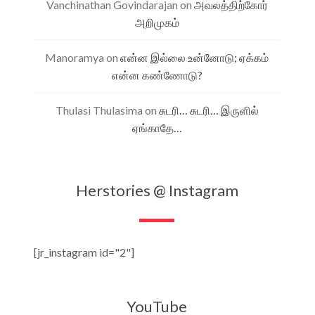
Vanchinathan Govindarajan
on
அவலத்திற்கோர்
அறிமுகம்
Manoramya
on
என்ன இல்லை உன்னோடு; ஏக்கம்
என்ன கண்ணோடு?
Thulasi Thulasima
on
சுடரி… சுடரி… இருளில்
ஏங்காதே…
Herstories @ Instagram
[jr_instagram id="2"]
YouTube