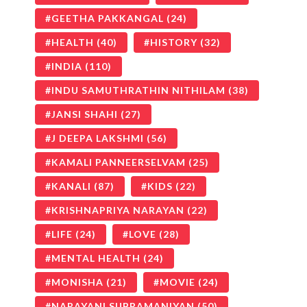
GEETHA PAKKANGAL
(24)
HEALTH
(40)
HISTORY
(32)
INDIA
(110)
INDU SAMUTHRATHIN NITHILAM
(38)
JANSI SHAHI
(27)
J DEEPA LAKSHMI
(56)
KAMALI PANNEERSELVAM
(25)
KANALI
(87)
KIDS
(22)
KRISHNAPRIYA NARAYAN
(22)
LIFE
(24)
LOVE
(28)
MENTAL HEALTH
(24)
MONISHA
(21)
MOVIE
(24)
NARAYANI SUBRAMANIYAN
(50)