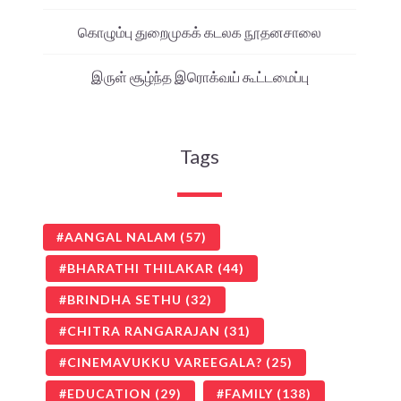
கொழும்பு துறைமுகக் கடலக நூதனசாலை
இருள் சூழ்ந்த இரொக்வய் கூட்டமைப்பு
Tags
AANGAL NALAM
(57)
BHARATHI THILAKAR
(44)
BRINDHA SETHU
(32)
CHITRA RANGARAJAN
(31)
CINEMAVUKKU VAREEGALA?
(25)
EDUCATION
(29)
FAMILY
(138)