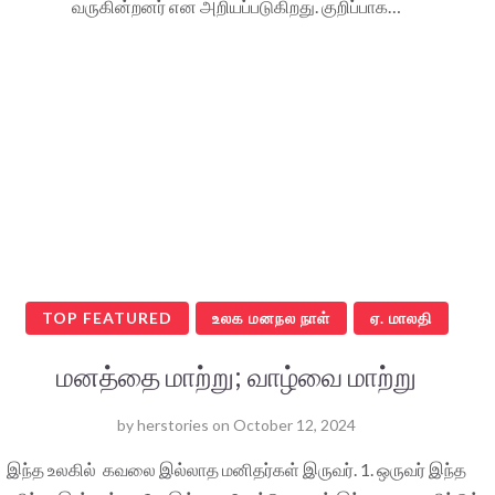
வருகின்றனர் என அறியப்படுகிறது. குறிப்பாக…
TOP FEATURED
உலக மனநல நாள்
ஏ. மாலதி
மனத்தை மாற்று; வாழ்வை மாற்று
by
herstories
on
October 12, 2024
இந்த உலகில் கவலை இல்லாத மனிதர்கள் இருவர். 1. ஒருவர் இந்த