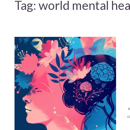
Tag:
world mental hea
உ
ம