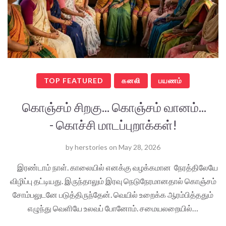
TOP FEATURED
கனலி
பயணம்
கொஞ்சம் சிறகு... கொஞ்சம் வானம்...
- கொச்சி மாடப்புறாக்கள்!
by
herstories
on
May 28, 2026
இரண்டாம் நாள். காலையில் எனக்கு வழக்கமான நேரத்திலேயே
விழிப்பு தட்டியது. இருந்தாலும் இரவு நெடுநேரமானதால் கொஞ்சம்
சோம்பலுடனே படுத்திருந்தேன். வெயில் உறைக்க ஆரம்பித்ததும்
எழுந்து வெளியே உலவப் போனோம். சமையலறையில்…