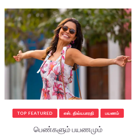
TOP FEATURED
எஸ். திவ்யபாரதி
பயணம்
பெண்களும் பயணமும்