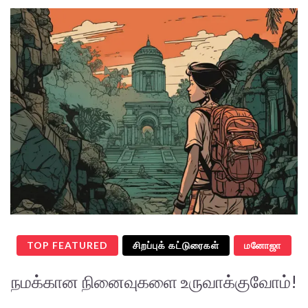
TOP FEATURED
சிறப்புக் கட்டுரைகள்
மனோஜா
நமக்கான நினைவுகளை உருவாக்குவோம்!