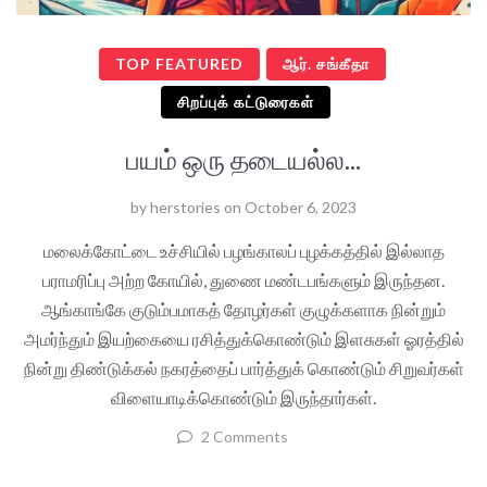
TOP FEATURED
ஆர். சங்கீதா
சிறப்புக் கட்டுரைகள்
பயம் ஒரு தடையல்ல...
by
herstories
on
October 6, 2023
மலைக்கோட்டை உச்சியில் பழங்காலப் புழக்கத்தில் இல்லாத
பராமரிப்பு அற்ற கோயில், துணை மண்டபங்களும் இருந்தன.
ஆங்காங்கே குடும்பமாகத் தோழர்கள் குழுக்களாக நின்றும்
அமர்ந்தும் இயற்கையை ரசித்துக்கொண்டும் இளசுகள் ஓரத்தில்
நின்று திண்டுக்கல் நகரத்தைப் பார்த்துக் கொண்டும் சிறுவர்கள்
விளையாடிக்கொண்டும் இருந்தார்கள்.
2 Comments