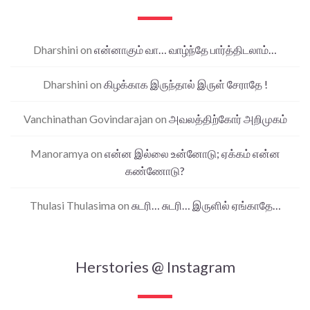
Dharshini
on
என்னாகும் வா… வாழ்ந்தே பார்த்திடலாம்…
Dharshini
on
கிழக்காக இருந்தால் இருள் சேராதே !
Vanchinathan Govindarajan
on
அவலத்திற்கோர் அறிமுகம்
Manoramya
on
என்ன இல்லை உன்னோடு; ஏக்கம் என்ன
கண்ணோடு?
Thulasi Thulasima
on
சுடரி… சுடரி… இருளில் ஏங்காதே…
Herstories @ Instagram