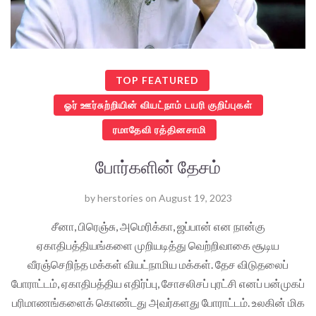
TOP FEATURED
ஓர் ஊர்சுற்றியின் வியட்நாம் டயரி குறிப்புகள்
ரமாதேவி ரத்தினசாமி
போர்களின் தேசம்
by
herstories
on
August 19, 2023
சீனா, பிரெஞ்சு, அமெரிக்கா, ஜப்பான் என நான்கு
ஏகாதிபத்தியங்களை முறியடித்து வெற்றிவாகை சூடிய
வீரஞ்செறிந்த மக்கள் வியட்நாமிய மக்கள். தேச விடுதலைப்
போராட்டம், ஏகாதிபத்திய எதிர்ப்பு, சோசலிசப் புரட்சி எனப் பன்முகப்
பரிமாணங்களைக் கொண்டது அவர்களது போராட்டம். உலகின் மிக