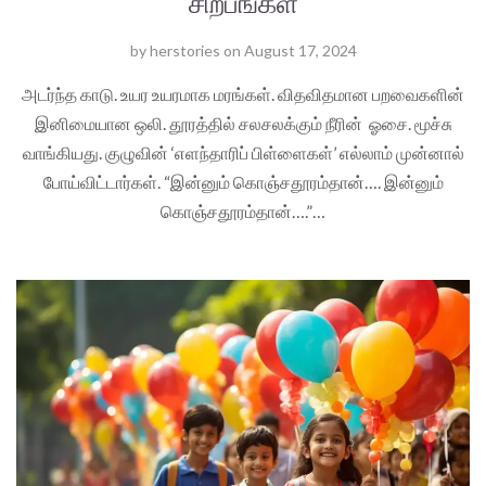
சிற்பங்கள்
by
herstories
on
August 17, 2024
அடர்ந்த காடு. உயர உயரமாக மரங்கள். விதவிதமான பறவைகளின்
இனிமையான ஒலி. தூரத்தில் சலசலக்கும் நீரின் ஓசை. மூச்சு
வாங்கியது. குழுவின் ‘எளந்தாரிப் பிள்ளைகள்’ எல்லாம் முன்னால்
போய்விட்டார்கள். “இன்னும் கொஞ்சதூரம்தான்…. இன்னும்
கொஞ்சதூரம்தான்….”…