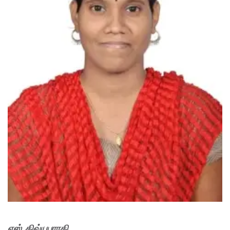
எஸ். திவ்யபாரதி