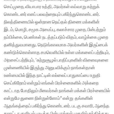
செய்முறை, வியாபார உத்தி, அவர்கள் எவ்வாறு கற்றுக்
கொண்டனர் எனப் பலவற்றையும் பகிர்ந்துகொண்டனர்.
நிலத்திணையில் ஒன்றான நெய்தல் திணை மக்களின்
இடம், மொழி, சமூக அமைப்பு, கலாச்சார முறை, பின்பற்றும்
நம்பிக்கை, பெண்கள் நடத்தப்படும் விதம், வாழ்க்கை முறை
தனித்துவமானது. நெடுங்காலமாக அவர்களின் இருப்பைக்
கண்டுக்கொள்ளாத சமவெளியில் உள்ள மக்களைப் பற்றியும்,
அரசைப் பற்றியும், ’சுற்றுசூழல் பாதிப்புகளின் விளைவுகளை
முன்னணியில் இருந்து அனுபவிக்கும் நாங்கள்தான்
உண்மையில் இந்த நாட்டின் எல்லைப் பாதுகாப்பை உறுதி
செய்கிறோம் என்றும் எங்கள் பிரச்னைகளில் அக்கறை
காட்டாத போதிலும் மீனவர்கள் நாங்கள் மக்கள் பிரச்னையில்
என்றுமே துணை நின்றுள்ளோம்” என்று தங்களின்
ஆதங்கத்தைப் பகிர்ந்து கொண்டனர். படகு சவாரி, ஆனந்த
கலாட்டா குளியல் முடித்த பின்பு நங்கள் முதலில் சந்தித்தது