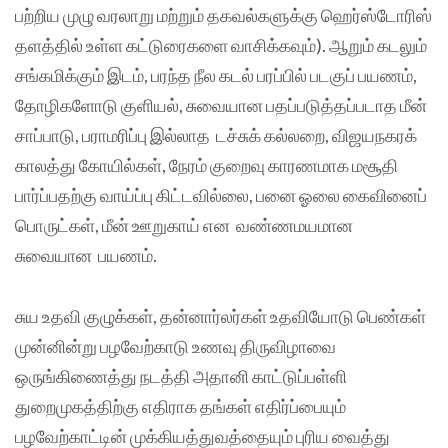
பற்றிய முழு வரலாறு மற்றும் தகவல்களுக்கு ஹெர்ஸ்டோரிஸ்
தளத்தில் உள்ள கட்டுரைகளை வாசிக்கவும்). ஆறும் கடலும்
சங்கமிக்கும் இடம், பரந்த நீல கடல் பரப்பில் படகுப் பயணம்,
தோழிகளோடு குளியல், சுவையான பதப்படுத்தப்படாத மீன்
சாப்பாடு, பராமரிப்பு இல்லாத டச்சுக் கல்லறை, விஜயநகரக்
காலத்து கோயில்கள், நேரம் குறைவு காரணமாக மசூதி
பார்ப்பதற்கு வாய்ப்பு கிட்டவில்லை, பனை ஓலை கைவினைப்
பொருட்கள், மீன் ஊறுகாய் என வண்ணமயமான
சுவையான பயணம்.
சுய உதவி குழுக்கள், தன்னார்லர்கள் உதவியோடு பெண்கள்
முன்னின்று பழவேற்காடு உணவு திருவிழாவை
ஒருங்கிணைத்து நடத்தி அதானி காட்டுப்பள்ளி
துறைமுகத்திற்கு எதிராக தங்கள் எதிர்ப்பையும்
பழவேற்காட்டின் முக்கியத்துவத்தையும் புரிய வைத்து