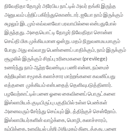
நிவேதிதா தோழர் அரேபிய நாட்டில் அவர் தங்கி இருந்த
அனுபவம் பற்றிப் பகிர்ந்துகொண்டார். ஐயோ நாம் இருக்கும்
சுழலும் இடமும் எவ்வளவோ பரவாயில்லை என்பதுபோல்
இருந்தது. அதையொட்டி தோழர் நிவேதிதா சொன்ன
செய்தி மிக முக்கியமான ஒன்று. மதம் நிறுவனமயமாகும்
போது அது எவ்வாறு பெண்ணைப் பாதிக்கும், நாம் இருக்கும்
சூழலில் இருக்கும் சிறப்பு உரிமைகளை (previlege)
உணர்ந்து நாம் ஆற்ற வேண்டிய பணி என்ன, நம்மைச்
சுற்றியுள்ள சமூகக் கலாச்சார மாற்றங்களை கவனிப்பது
எத்தனை முக்கியம் என்பதைத் தெளிவுபடுத்தினார்.
பழவேற்காட்டில் பனை ஓலை கைவினைப் பொருட்களை
இஸ்லாமியக் குடியிருப்பு பகுதியில் உள்ள பெண்கள்
அனைவரும் சேர்ந்து செய்யும் இடத்திற்குச் சென்றோம்.
இஸ்லாமியர்களின் வாழ்க்கை, மொழி, கலாச்சாரம்,
நம்பிக்கை, உளவியல் பற்றி அறிமுகம் கிடைத்தது. பனை