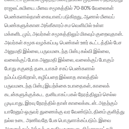
ராஜலட்சுமியை. மீனவ சமூகத்தில் 70-80% வேலைகள்
பெண்களால்தான் கையாளப் படுகிறது, ஆனால் மீனவப்
பெண்களுக்கான அங்கீகாரம் சம வெளியில் உள்ள
மக்களிடமும், அவர்கள் சமூகத்திலும் மிகவும் குறைவுதான்.
அவர்கள் சமூக வழக்கப்படி பெண்கள் ஊர் கூட்டத்தில் பேச
அனுமதி இல்லை, பருவமடைந்த பின்பு கல்வி இல்லை,
வலைக்குப் போக அனுமதி இல்லை, வலைக்குப் போகும்
போது சகுனத் தடையாகச் சகப் பெண்களால்
நம்பப்படுகிறாள், கழிப்பறை இல்லாத காலத்தில்
பருவமடைந்த பின்பு இயற்க்கை உபாதைகள், காலைக்
கடன்களுக்குக்கூட தனியாகப் பகல் நேரத்திலும் செல்ல
முடியாது, இரவு நேரத்தில் தான் காலைக்கடன். அதற்கும்
யாரேனும் ஒருவர் துணைக்கு வர வேண்டும், தினம் குளித்து
நல்ல உடை அணிவதே பேசு பொருளாக்கப்படும். இவை
அனைத்தும் அந்தக் குறுகிய உரையாடலில் ராஜலட்சுமி