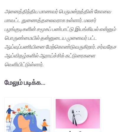
அனைத்திந்திய மாணவர் பெருமன்றத்தின் கோவை
மாவட்ட துணைத்தலைவராக உள்ளார். மலசர்
பழங்குடிகளின் சமூகப் பண்பாட்டு இயங்கியல் என்னும்
பொருண்மையில் தன்னுடைய முனைவர் பட்ட
ஆய்வுப்பணியினை மேற்கொண்டுவருகிறார். சர்வதேச
ஆய்விதழ்களில் ஆராய்ச்சிக் கட்டுரைகளை
வெளியிட்டுள்ளார்.
மேலும் படிக்க...