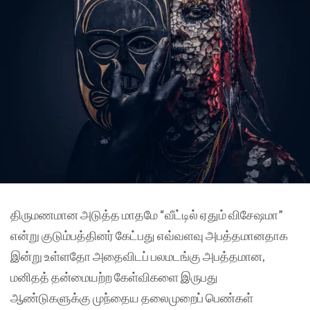
திருமணமான அடுத்த மாதமே “வீட்டில் ஏதும் விசேஷமா”
என்று குடும்பத்தினர் கேட்பது எவ்வளவு அபத்தமானதாக
இன்று உள்ளதோ அதைவிடப் பலமடங்கு அபத்தமான,
மனிதத் தன்மையற்ற கேள்விகளை இருபது
ஆண்டுகளுக்கு முந்தைய தலைமுறைப் பெண்கள்