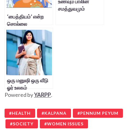
உணவும் பாலின
சமத்துவமும்
‘பைத்தியம்’ என்ற
சொல்லை
பயன்படுத்தலாமா?
ஒரு மனுஷி ஒரு வீடு
ஓர் உலகம்
Powered by
YARPP
.
HEALTH
KALPANA
PENNUM PEYUM
SOCIETY
WOMEN ISSUES