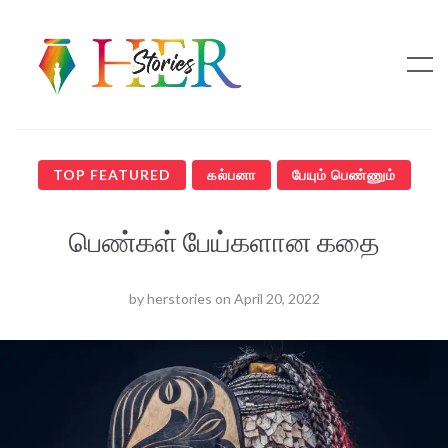
TOP FEATURED
கல்பனா
பேயும் பெண்ணும்
பெண்கள் பேய்களான கதை
by
herstories
on
April 20, 2022