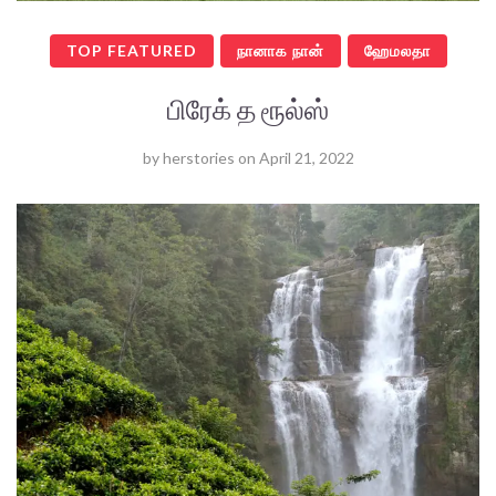
TOP FEATURED
நானாக நான்
ஹேமலதா
பிரேக் த ரூல்ஸ்
by
herstories
on
April 21, 2022