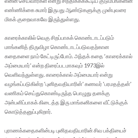
என்ன செய்வார்கள் என்று சிந்திக்கக்கூடிய குடும்பங்களின்
எண்ணிக்கை சுமார் இருபது ஆண்டுகளுக்கு முன்புவரை
மிகக் குறைவாகவே இருந்துள்ளது.
காரைக்காலில் வெகு சிறப்பாகக் கொண்டாடப்படும்
மாங்கனித் திருவிழா கொண்டாடப்படுவதற்கான
கதைகளை நாம் கேட்டிருப்போம். அந்தக் கதை ‘காரைக்கால்
அம்மையார்’ என்ற திரைப்படமாகவும் 1973இல்
வெளிவந்துள்ளது. காரைக்கால் அம்மையார் என்று
வழங்கப்படுகின்ற ‘புனிதவதியாரின்’ கணவர் ‘பரமதத்தன்’
வணிகம் செய்துகொண்டிருந்த பொழுது தனக்கு
அன்பளிப்பாகக் கிடைத்த இரு மாங்கனிகளை வீட்டுக்குக்
கொடுத்தனுப்புகிறார்.
புராணக்கதைகளின்படி புனிதவதியாரின் சிவ பக்தியைச்