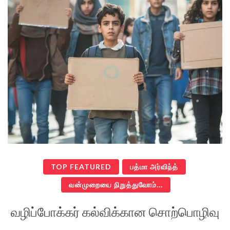
TOP FEATURED
பத்மா அர்விந்த்
வன்முறையை நிறுத்துவோம்...
வழிப்போக்கர் கல்விக்கான சொற்பொழிவு