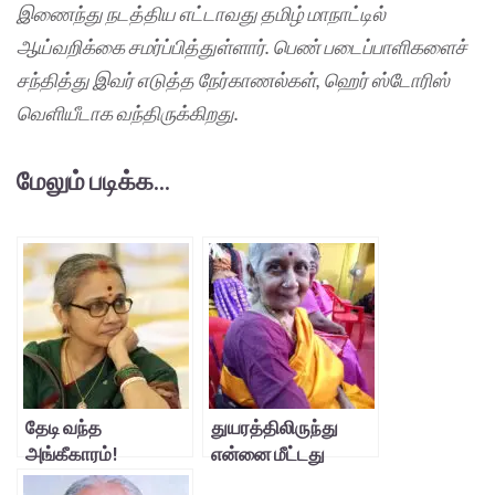
இணைந்து நடத்திய எட்டாவது தமிழ் மாநாட்டில்
ஆய்வறிக்கை சமர்ப்பித்துள்ளார். பெண் படைப்பாளிகளைச்
சந்தித்து இவர் எடுத்த நேர்காணல்கள், ஹெர் ஸ்டோரிஸ்
வெளியீடாக வந்திருக்கிறது.
மேலும் படிக்க...
தேடி வந்த
துயரத்திலிருந்து
அங்கீகாரம்!
என்னை மீட்டது
எழுத்தாளர் சீதா ரவி
எழுத்து! – ஆர்.